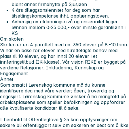
blant annet firmahytte på Sjusjøen
4 års tilleggsansiennitet for deg som har
tilsettingskompetanse ihht. opplæringsloven.
Avhengig av utdanningsnivå og ansiennitet ligger
lønnen mellom 0-25 000,- over minste garantilønn i
KS
Om skolen
Skolen er en 4 parallell med ca. 350 elever på 8.-10.trinn.
Vi har en base for elever med tilrettelagte behov med
plass til 10 elever, og har inntil 20 elever i et
innføringstilbud (IK-klasse). Vår visjon RIKE er bygget på
verdiene Relasjoner, Inkludering, Kunnskap og
Engasjement
Annet
Som ansatt i Lørenskog kommune må du kunne
identifisere deg med våre verdier; åpen, troverdig og
engasjert. Lørenskog kommune ønsker å ha mangfold på
arbeidsplassene som speiler befolkningen og oppfordrer
alle kvalifiserte kandidater til å søke.
I henhold til Offentleglova § 25 kan opplysninger om
søkere bli offentliggjort selv om søkeren er bedt om å ikke