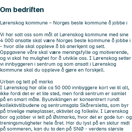
Om bedriften
Lørenskog kommune – Norges beste kommune å jobbe i
Vi har satt oss som mål at Lørenskog kommune med sine
4 000 ansatte skal være Norges beste kommune å jobbe i
- hvor alle skal oppleve å bli anerkjent og sett.
Oppgavene våre skal være meningsfylte og motiverende,
og vi skal ha mulighet for å utvikle oss. I Lørenskog setter
vi innbyggeren i sentrum og som ansatt i Lørenskog
kommune skal du oppleve å gjøre en forskjell.
Urban og tett på marka
I Lørenskog har alle ca 50 000 innbyggere kort vei til alt,
ikke fordi det er et lite sted, men fordi sentrum er samlet
på en smart måte. Byutviklingen er konsentrert rundt
kollektivtilbudene og sentrumsgata Skårersletta, som byr
på trivelige møteplasser, aktivitet og folkeliv. I Lørenskog
bor og jobber vi tett på Østmarka, hvor det er gode tur- og
treningsmuligheter hele året. Har du lyst på en skitur midt
på sommeren, kan du ta den på SNØ - verdens største