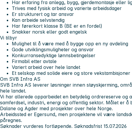
Har erfaring fra anlegg, bygg, gjerdemontasje eller l
Trives med fysisk arbeid og varierte arbeidsdager
Er strukturert og tar ansvar
Kan arbeide selvstendig
Har førerkort klasse B (BE er en fordel)
Snakker norsk eller godt engelsk
Vi tilbyr
Mulighet til å være med å bygge opp en ny avdeling
Gode utviklingsmuligheter og ansvar
Konkurransedyktige lønnsbetingelser
Firmabil etter avtale
Variert arbeid over hele landet
Et selskap med solide eiere og store vekstambisjoner
Om SVB Infra AS
SVB Infra AS leverer løsninger innen støyskjerming, områ
hele landet.
Vi har allerede opparbeidet en betydelig ordrereserve og 
samferdsel, industri, energi og offentlig sektor. Målet er å
Dalane og Agder med prosjekter over hele Norge.
Arbeidssted er Egersund, men prosjektene vil være lands
påregnes.
Søknader vurderes fortløpende.
Søknadsfrist 15.07.2026