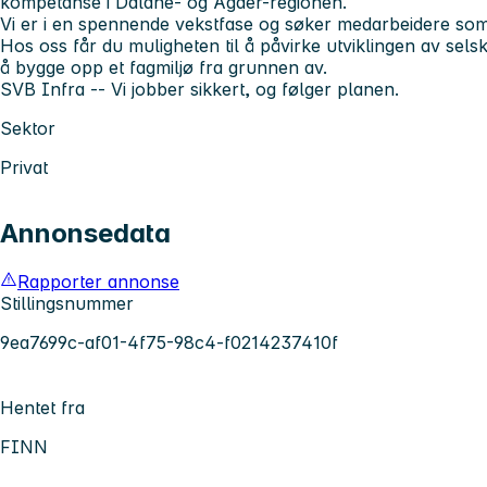
kompetanse i Dalane- og Agder-regionen.
Vi er i en spennende vekstfase og søker medarbeidere so
Hos oss får du muligheten til å påvirke utviklingen av sel
å bygge opp et fagmiljø fra grunnen av.
SVB Infra -- Vi jobber sikkert, og følger planen.
Sektor
Privat
Annonsedata
Rapporter annonse
Stillingsnummer
9ea7699c-af01-4f75-98c4-f0214237410f
Hentet fra
FINN