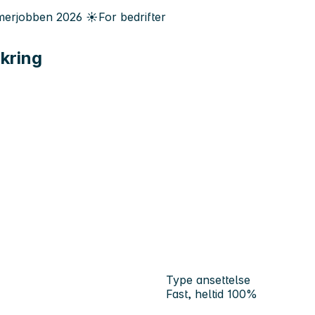
erjobben
2026
☀️
For bedrifter
kring
Type ansettelse
Fast, heltid 100%