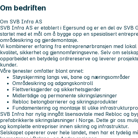
Om bedriften
Om SVB Infra AS
SVB Infra AS er etablert i Egersund og er en del av SVB 
startet med et mål om å bygge opp en spesialisert entrepr
områdesikring og gjerdemontasje.
Vi kombinerer erfaring fra entreprenørbransjen med lokal 
kvalitet, sikkerhet og gjennomføringsevne. Selv om selskape
opparbeidet en betydelig ordrereserve og leverer prosjekte
kunder.
Våre tjenester omfatter blant annet:
Støyskjerming langs vei, bane og næringsområder
Områdesikring og adgangskontroll
Flettverksgjerder og sikkerhetsgjerder
Midlertidige og permanente sikringsløsninger
Rebloc betongbarrierer og sikringsprodukter
Fundamentering og montasje til ulike infrastrukturpro
SVB Infra har nylig inngått lisensavtale med Rebloc og b
prefabrikkerte sikringsløsninger i Norge. Dette gir oss muli
og komplette entrepriser innen sikring og infrastruktur.
Selskapet opererer over hele landet, men har et tydelig 