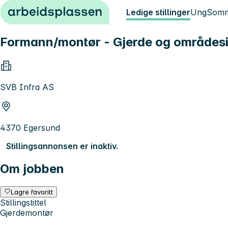
Hopp til innhold
Ledige stillinger
Ung
Somm
Formann/montør - Gjerde og områdesi
SVB Infra AS
4370 Egersund
Stillingsannonsen er inaktiv.
Om jobben
Lagre favoritt
Stillingstittel
Gjerdemontør