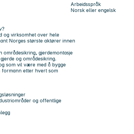
Arbeidsspråk
Norsk eller engelsk
v?
d og virksomhet over hele
ant Norges største aktører innen
n områdesikring, gjerdemontasje
 gjerde og områdesikring.
 og som vil være med å bygge
om formann etter hvert som
ngsløsninger
dustriområder og offentlige
nlegg