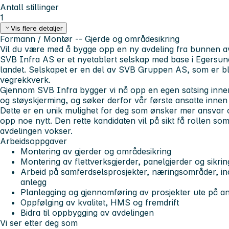
Antall stillinger
1
Vis flere detaljer
Formann / Montør -- Gjerde og områdesikring
Vil du være med å bygge opp en ny avdeling fra bunnen a
SVB Infra AS er et nyetablert selskap med base i Egersun
landet. Selskapet er en del av SVB Gruppen AS, som er bl
vegrekkverk.
Gjennom SVB Infra bygger vi nå opp en egen satsing inne
og støyskjerming, og søker derfor vår første ansatte innen
Dette er en unik mulighet for deg som ønsker mer ansvar
opp noe nytt. Den rette kandidaten vil på sikt få rollen s
avdelingen vokser.
Arbeidsoppgaver
Montering av gjerder og områdesikring
Montering av flettverksgjerder, panelgjerder og sikri
Arbeid på samferdselsprosjekter, næringsområder, in
anlegg
Planlegging og gjennomføring av prosjekter ute på a
Oppfølging av kvalitet, HMS og fremdrift
Bidra til oppbygging av avdelingen
Vi ser etter deg som