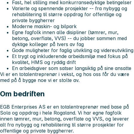
Fast, hel stilling med konkurransedyktige betingelser
Varierte og spennende prosjekter -- fra nybygg og
rehabilitering til større oppdrag for offentlige og
private byggherrer
Moderne maskin- og bilpark
Egne fagfolk innen alle disipliner (tømrer, mur,
betong, overflate, VVS) -- du jobber sammen med
dyktige kolleger på tvers av fag
Gode muligheter for faglig utvikling og videreutvikling
Et trygt og inkluderende arbeidsmiljø med fokus på
kvalitet, HMS og ryddig drift
En arbeidsgiver som satser langsiktig på sine ansatte
Vi er en totalentreprenør i vekst, og hos oss får du være
med på å bygge noe vi er stolte av.
Om bedriften
EGB Enterprises AS er en totalentreprenør med base på
Sola og oppdrag i hele Rogaland. Vi har egne fagfolk
innen tømrer, mur, betong, overflate og VVS, og leverer
alt fra nybygg og rehabilitering til større prosjekter for
offentlige og private byggherrer.