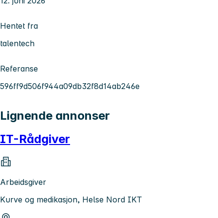
12. juni 2026
Hentet fra
talentech
Referanse
596ff9d506f944a09db32f8d14ab246e
Lignende annonser
IT-Rådgiver
Arbeidsgiver
Kurve og medikasjon, Helse Nord IKT