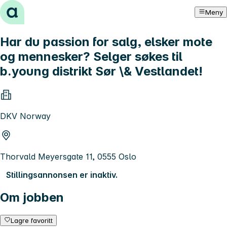
Hopp til innhold
Meny
Har du passion for salg, elsker mote
og mennesker? Selger søkes til
b.young distrikt Sør \& Vestlandet!
DKV Norway
Thorvald Meyersgate 11, 0555 Oslo
Stillingsannonsen er inaktiv.
Om jobben
Lagre favoritt