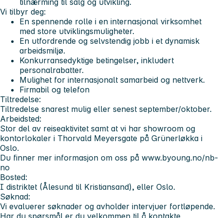
tilnærming til salg og utvikling.
Vi tilbyr deg:
En spennende rolle i en internasjonal virksomhet
med store utviklingsmuligheter.
En utfordrende og selvstendig jobb i et dynamisk
arbeidsmiljø.
Konkurransedyktige betingelser, inkludert
personalrabatter.
Mulighet for internasjonalt samarbeid og nettverk.
Firmabil og telefon
Tiltredelse:
Tiltredelse snarest mulig eller senest september/oktober.
Arbeidsted:
Stor del av reiseaktivitet samt at vi har showroom og
kontorlokaler i Thorvald Meyersgate på Grünerløkka i
Oslo.
Du finner mer informasjon om oss på www.byoung.no/nb-
no
Bosted:
I distriktet (Ålesund til Kristiansand), eller Oslo.
Søknad:
Vi evaluerer søknader og avholder intervjuer fortløpende.
Har du spørsmål er du velkommen til å kontakte