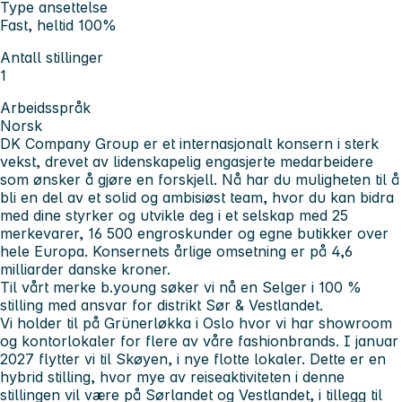
Type ansettelse
Fast, heltid 100%
Antall stillinger
1
Arbeidsspråk
Norsk
DK Company Group er et internasjonalt konsern i sterk
vekst, drevet av lidenskapelig engasjerte medarbeidere
som ønsker å gjøre en forskjell. Nå har du muligheten til å
bli en del av et solid og ambisiøst team, hvor du kan bidra
med dine styrker og utvikle deg i et selskap med 25
merkevarer, 16 500 engroskunder og egne butikker over
hele Europa. Konsernets årlige omsetning er på 4,6
milliarder danske kroner.
Til vårt merke b.young søker vi nå en Selger i 100 %
stilling med ansvar for distrikt Sør & Vestlandet.
Vi holder til på Grünerløkka i Oslo hvor vi har showroom
og kontorlokaler for flere av våre fashionbrands. I januar
2027 flytter vi til Skøyen, i nye flotte lokaler. Dette er en
hybrid stilling, hvor mye av reiseaktiviteten i denne
stillingen vil være på Sørlandet og Vestlandet, i tillegg til