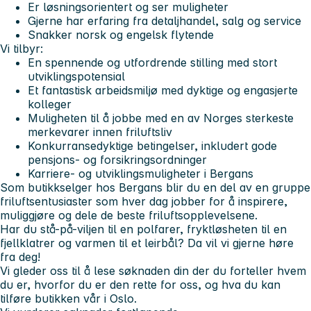
Er løsningsorientert og ser muligheter
Gjerne har erfaring fra detaljhandel, salg og service
Snakker norsk og engelsk flytende
Vi tilbyr:
En spennende og utfordrende stilling med stort
utviklingspotensial
Et fantastisk arbeidsmiljø med dyktige og engasjerte
kolleger
Muligheten til å jobbe med en av Norges sterkeste
merkevarer innen friluftsliv
Konkurransedyktige betingelser, inkludert gode
pensjons- og forsikringsordninger
Karriere- og utviklingsmuligheter i Bergans
Som butikkselger hos Bergans blir du en del av en gruppe
friluftsentusiaster som hver dag jobber for å inspirere,
muliggjøre og dele de beste friluftsopplevelsene.
Har du stå-på-viljen til en polfarer, fryktløsheten til en
fjellklatrer og varmen til et leirbål? Da vil vi gjerne høre
fra deg!
Vi gleder oss til å lese søknaden din der du forteller hvem
du er, hvorfor du er den rette for oss, og hva du kan
tilføre butikken vår i Oslo.