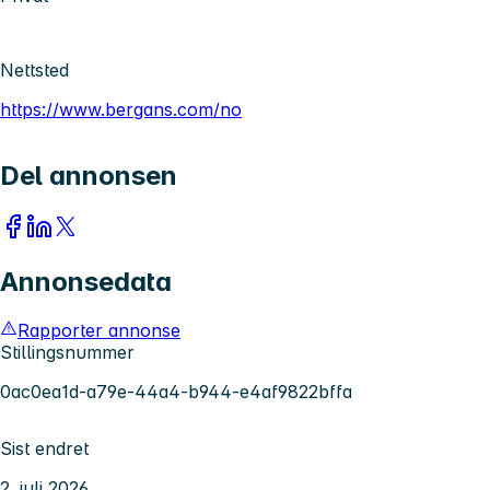
Nettsted
https://www.bergans.com/no
Del annonsen
Annonsedata
Rapporter annonse
Stillingsnummer
0ac0ea1d-a79e-44a4-b944-e4af9822bffa
Sist endret
2. juli 2026