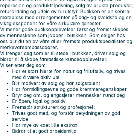
reparasjon og produkttilpasning, salg av brukte produkter,
returordning og utleie av turutstyr. Butikken er en sentral
møteplass med arrangementer på dag- og kveldstid og en
viktig eksponent for våre sirkulære tjenester.
Vi mener gode butikkopplevelser først og fremst skapes
av menneskene som jobber i butikken. Som selger hos
oss blir du en av våre aller fremste produktspesialister og
merkevareambassadører.
Vi trenger deg som er til stede i butikken, driver salg og
bidrar til å skape fantastiske kundeopplevelser.
Vi ser etter deg som:
Har et stort hjerte for natur og friluftsliv, og trives
med å være aktiv ute
Blir motivert av salg og har salgstalent
Har formidlingsevne og gode kremmeregenskaper
Bryr deg om, og engasjerer mennesker rundt deg
Er åpen, lojal og positiv
Fremstår strukturert og profesjonell
Trives godt med, og forstår betydningen av god
service
Har mye av «det lille ekstra»
Bidrar til et godt arbeidsmiljø