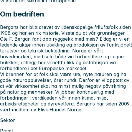
Vi vurderer søknader fortløpende.
Om bedriften
Bergans har blitt drevet av lidenskapelige friluftsfolk siden
1908 og har en rik historie. Visste du at vår grunnlegger
Ole F. Bergan fant opp ryggsekk med meis? I dag er vi en
ledende aktør innen utvikling og produksjon av funksjonelt
turutstyr og teknisk bekledning. Norge er vårt
hovedmarked, med salg både via forhandlere og i egne
butikker, i tillegg har vi nettbutikk og distribusjon via
forhandlere i det Europeiske markedet.
Vi brenner for at folk skal være ute, nyte naturen og ha
gode naturopplevelser, året rundt. Derfor er vi opptatt av
at vår virksomhet skal ha minst mulig negativ påvirkning
på natur og mennesker. Vi jobber kontinuerlig med
forbedringer i verdikjeden vår innen klima, miljø,
arbeidsrettigheter og dyrevelferd. Bergans har siden 2009
vært medlem av Etisk Handel Norge.
Sektor
Privat