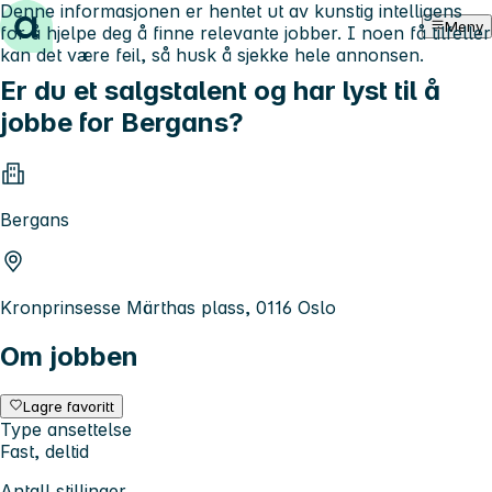
Denne informasjonen er hentet ut av kunstig intelligens
Hopp til innhold
Meny
for å hjelpe deg å finne relevante jobber. I noen få tilfeller
kan det være feil, så husk å sjekke hele annonsen.
Er du et salgstalent og har lyst til å
jobbe for Bergans?
Bergans
Kronprinsesse Märthas plass, 0116 Oslo
Om jobben
Lagre favoritt
Type ansettelse
Fast, deltid
Antall stillinger