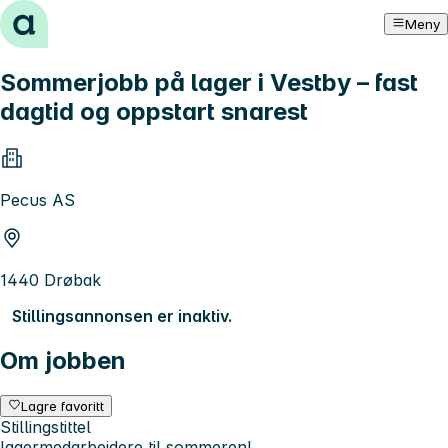
Hopp til innhold
Meny
Sommerjobb på lager i Vestby – fast
dagtid og oppstart snarest
Pecus AS
1440 Drøbak
Stillingsannonsen er inaktiv.
Om jobben
Lagre favoritt
Stillingstittel
lagermedarbeidere til sommeren!