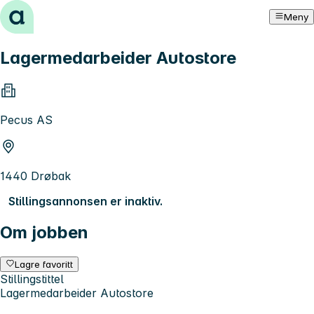
Hopp til innhold
Meny
Lagermedarbeider Autostore
Pecus AS
1440 Drøbak
Stillingsannonsen er inaktiv.
Om jobben
Lagre favoritt
Stillingstittel
Lagermedarbeider Autostore