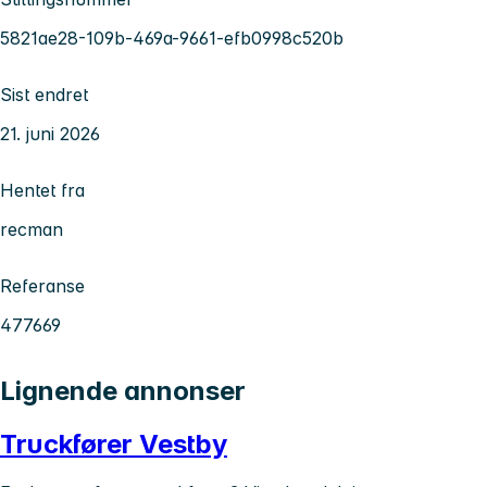
5821ae28-109b-469a-9661-efb0998c520b
Sist endret
21. juni 2026
Hentet fra
recman
Referanse
477669
Lignende annonser
Truckfører Vestby