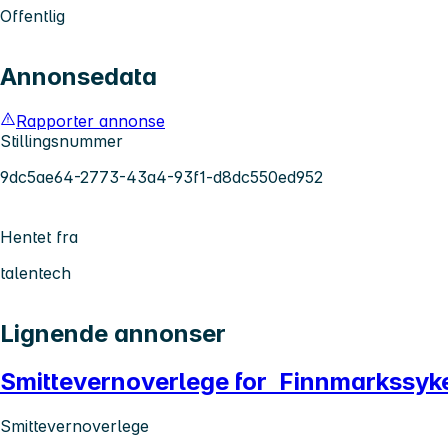
Offentlig
Annonsedata
Rapporter annonse
Stillingsnummer
9dc5ae64-2773-43a4-93f1-d8dc550ed952
Hentet fra
talentech
Lignende annonser
Smittevernoverlege for Finnmarkssyk
Smittevernoverlege