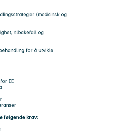
lingsstrategier (medisinsk og
ighet, tilbakefall og
behandling for å utvikle
 for IE
a
r
eranser
le følgende krav:
t