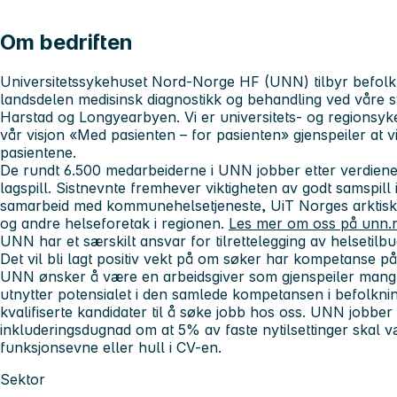
Om bedriften
Universitetssykehuset Nord-Norge HF (UNN) tilbyr befolkn
landsdelen medisinsk diagnostikk og behandling ved våre 
Harstad og Longyearbyen.
Vi er universitets- og regions
v
år visjon «Med pasienten – for pasienten» gjenspeiler at v
pasientene.
De rundt 6.500 medarbeiderne i UNN jobber etter verdien
lagspill. Sistnevnte fremhever viktigheten av godt samspill 
samarbeid
med kommunehelsetjeneste, UiT Norges arktisk
og andre helseforetak i regionen.
Les mer om oss på unn.
UNN har et særskilt ansvar for tilrettelegging av helsetilb
Det vil bli lagt positiv vekt på om søker har kompetanse på
UNN ønsker å være en arbeidsgiver som gjenspeiler mang
utnytter potensialet i den samlede kompetansen i befolknin
kvalifiserte kandidater til å søke jobb hos oss. UNN jobber 
inkluderingsdugnad om at 5% av faste nytilsettinger skal
funksjonsevne eller hull i CV-en.
Sektor