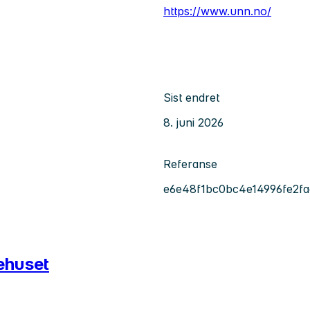
https://www.unn.no/
Sist endret
8. juni 2026
Referanse
e6e48f1bc0bc4e14996fe2fa
ehuset