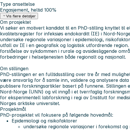
Type ansettelse
Engasjement, heltid 100%
Vis flere detaljer
Om prosjektet
Vi søker en motivert kandidat til en PhD-stilling knyttet til 
kvalitetsregister for infeksiøs endokarditt (IE) i Nord-Norge
undersøke regionale variasjoner i epidemiologi, risikofakto
utfall av IE i en geografisk og logistisk utfordrende region. 
forståelse av sykdommen i rurale og avsidesliggende områ
forbedringer i helsetjenesten både regionalt og nasjonalt.
Om stillingen
PhD-stillingen er en fulltidsstilling over tre år med mulighet
være ansvarlig for å samle inn, validere og analysere data 
publisere forskningsartikler basert på funnene. Stillingen e
Nord-Norge (UNN) og vil inngå i et tverrfaglig forskningsm
for eksperimentell labforskning i regi av Institutt for medi
Norges arktiske universitet.
Prosjektmål
PhD-prosjektet vil fokusere på følgende hovedmål:
Epidemiologi og risikofaktorer
undersøke regionale variasjoner i forekomst og r