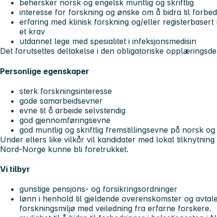
behersker norsk og engelsk muntlig og skriftlig
interesse for forskning og ønske om å bidra til forbed
erfaring med klinisk forskning og/eller registerbasert
et krav
utdannet lege med spesialitet i infeksjonsmedisin
Det forutsettes deltakelse i den obligatoriske opplæringsde
Personlige egenskaper
sterk forskningsinteresse
gode samarbeidsevner
evne til å arbeide selvstendig
god gjennomføringsevne
god muntlig og skriftlig fremstillingsevne på norsk og
Under ellers like vilkår vil kandidater med lokal tilknytning
Nord-Norge kunne bli foretrukket.
Vi tilbyr
gunstige pensjons- og forsikringsordninger
lønn i henhold til gjeldende overenskomster og avtal
forskningsmiljø med veiledning fra erfarne forskere.