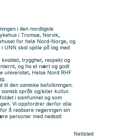
ingen i den nordligste
sykehus i Tromsø, Narvik,
ykehuset for hele Nord-Norge, og
i i UNN skal spille på lag med
e
kvalitet, trygghet, respekt og
internt, og ha et nært og godt
e universitet, Helse Nord RHF
no
.
ud til den samiske befolkningen.
 samisk språk og/eller kultur.
foldet i samfunnet og som
gen. Vi oppfordrer derfor alle
for å realisere regjeringen sin
 være personer med nedsatt
Nettsted