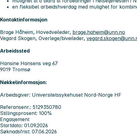
mulighet til å bidra til forbedringer i helsetjenesten i
en fleksibel arbeidshverdag med mulighet for kombina
Kontaktinformasjon
Brage Håheim, Hovedveileder,
brage.haheim@unn.no
Vegard Skogen, Overlege/biveileder,
vegard.skogen@unn.
Arbeidssted
Hansine Hansens veg 67
9019 Tromsø
Nøkkelinformasjon:
Arbeidsgiver: Universitetssykehuset Nord-Norge HF
Referansenr.: 5129350780
Stillingsprosent: 100%
Engasjement
Startdato: 01.09.2026
Søknadsfrist: 07.06.2026