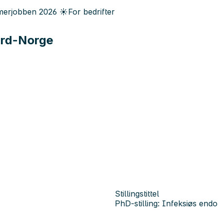
erjobben
2026
☀️
For bedrifter
Nord-Norge
Stillingstittel
PhD-stilling: Infeksiøs end