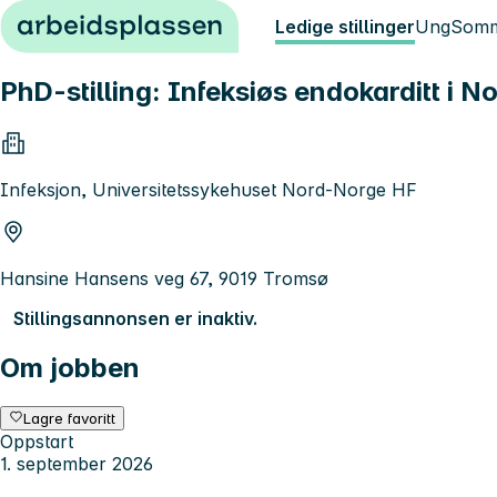
Hopp til innhold
Ledige stillinger
Ung
Somm
PhD-stilling: Infeksiøs endokarditt i 
Infeksjon, Universitetssykehuset Nord-Norge HF
Hansine Hansens veg 67, 9019 Tromsø
Stillingsannonsen er inaktiv.
Om jobben
Lagre favoritt
Oppstart
1. september 2026