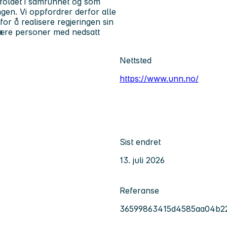
foldet i samfunnet og som
gen. Vi oppfordrer derfor alle
for å realisere regjeringen sin
 være personer med nedsatt
Nettsted
https://www.unn.no/
Sist endret
13. juli 2026
Referanse
36599863415d4585aa04b2