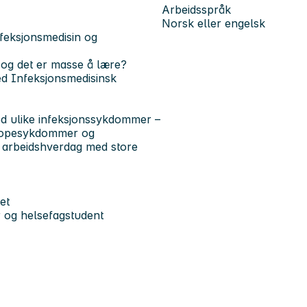
Arbeidsspråk
Norsk eller engelsk
nfeksjonsmedisin og
ke og det er masse å lære?
ved Infeksjonsmedisinsk
ed ulike infeksjonssykdommer –
, tropesykdommer og
rt arbeidshverdag med store
et
 og helsefagstudent