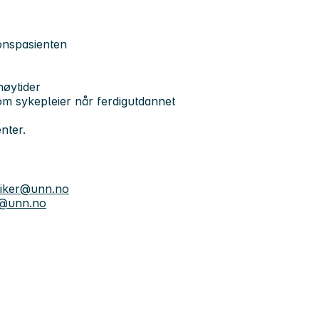
jonspasienten
høytider
 som sykepleier når ferdigutdannet
nter.
.wiker@unn.no
n@unn.no