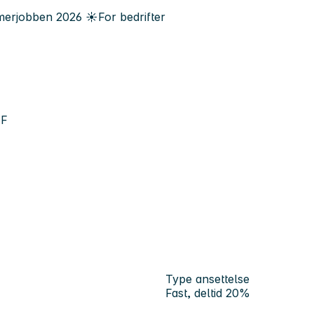
erjobben
2026
☀️
For bedrifter
HF
Type ansettelse
Fast, deltid 20%