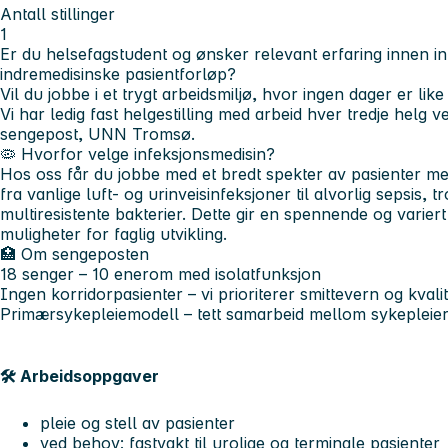
Antall stillinger
1
Er du helsefagstudent og ønsker relevant erfaring innen i
indremedisinske pasientforløp?
Vil du jobbe i et trygt arbeidsmiljø, hvor ingen dager er li
Vi har ledig fast helgestilling med arbeid hver tredje helg 
sengepost, UNN Tromsø.
🦠
Hvorfor velge infeksjonsmedisin?
Hos oss får du jobbe med et bredt spekter av pasienter m
fra vanlige luft- og urinveisinfeksjoner til alvorlig sepsis
multiresistente bakterier. Dette gir en spennende og varie
muligheter for faglig utvikling.
🏥
Om sengeposten
18 senger – 10 enerom med isolatfunksjon
Ingen korridorpasienter – vi prioriterer smittevern og kvalit
Primærsykepleiemodell – tett samarbeid mellom sykepleier
🛠 Arbeidsoppgaver
pleie og stell av pasienter
ved behov; fastvakt til urolige og terminale pasienter