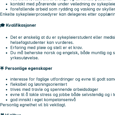
kontakt med pårørende under veiledning av sykepleie
forefallende arbeid som rydding og vasking av skylle
Enkelte sykepleierprosedyrer kan delegeres etter opplæri
🎓 Kvalifikasjoner
Det er ønskelig at du er sykepleierstudent eller medi
helsefagstudenter kan vurderes.
Erfaring med pleie og stell er et krav.
Du må beherske norsk og engelsk, både muntlig og skri
yrkesutøvelse.
🌟 Personlige egenskaper
interesse for faglige utfordringer og evne til godt sa
fleksibel og løsningsorientert
trives med travle og spennende arbeidsdager
evne til å takle stress og jobbe både selvstendig og i 
god innsikt i eget kompetansenivå
Personlig egnethet vil bli vektlagt.