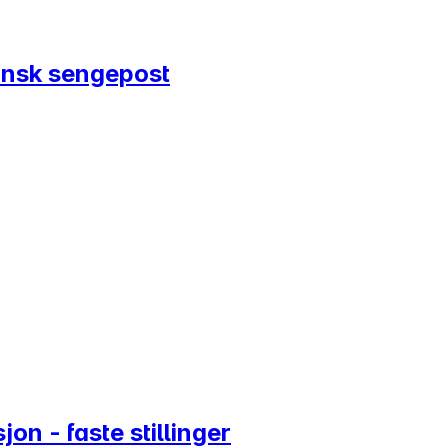
insk sengepost
on - faste stillinger