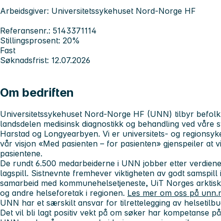
Arbeidsgiver: Universitetssykehuset Nord-Norge HF
Referansenr.: 5143371114
Stillingsprosent: 20%
Fast
Søknadsfrist: 12.07.2026
Om bedriften
Universitetssykehuset Nord-Norge HF (UNN) tilbyr befolkn
landsdelen medisinsk diagnostikk og behandling ved våre 
Harstad og Longyearbyen.
Vi er universitets- og regions
v
år visjon «Med pasienten – for pasienten» gjenspeiler at v
pasientene.
De rundt 6.500 medarbeiderne i UNN jobber etter verdien
lagspill. Sistnevnte fremhever viktigheten av godt samspill 
samarbeid
med kommunehelsetjeneste, UiT Norges arktisk
og andre helseforetak i regionen.
Les mer om oss på unn.
UNN har et særskilt ansvar for tilrettelegging av helsetilb
Det vil bli lagt positiv vekt på om søker har kompetanse på