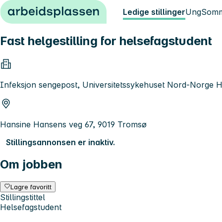
Hopp til innhold
Ledige stillinger
Ung
Somm
Fast helgestilling for helsefagstudent
Infeksjon sengepost, Universitetssykehuset Nord-Norge 
Hansine Hansens veg 67, 9019 Tromsø
Stillingsannonsen er inaktiv.
Om jobben
Lagre favoritt
Stillingstittel
Helsefagstudent