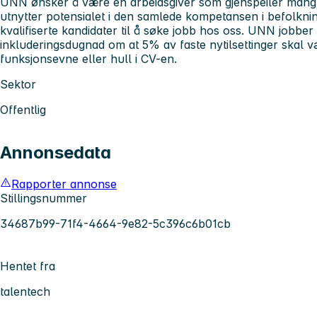
UNN ønsker å være en arbeidsgiver som gjenspeiler mang
utnytter potensialet i den samlede kompetansen i befolknin
kvalifiserte kandidater til å søke jobb hos oss. UNN jobber 
inkluderingsdugnad om at 5% av faste nytilsettinger skal
funksjonsevne eller hull i CV-en.
Sektor
Offentlig
Annonsedata
Rapporter annonse
Stillingsnummer
34687b99-71f4-4664-9e82-5c396c6b01cb
Hentet fra
talentech