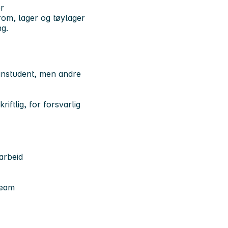
r
rom, lager og tøylager
ng.
sinstudent, men andre
ftlig, for forsvarlig
marbeid
team