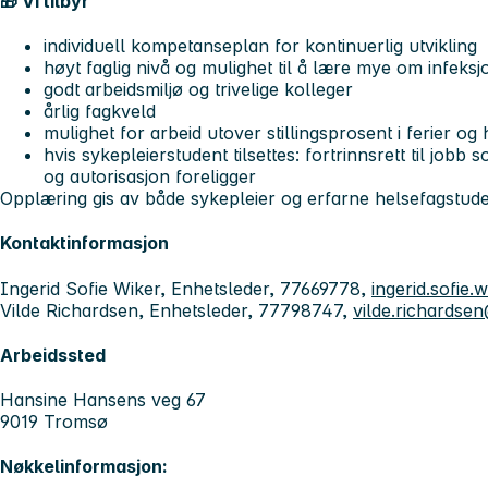
🎁 Vi tilbyr
individuell kompetanseplan for kontinuerlig utvikling
høyt faglig nivå og mulighet til å lære mye om infeks
godt arbeidsmiljø og trivelige kolleger
årlig fagkveld
mulighet for arbeid utover stillingsprosent i ferier og 
hvis sykepleierstudent tilsettes: fortrinnsrett til jobb
og autorisasjon foreligger
Opplæring gis av både sykepleier og erfarne helsefagstude
Kontaktinformasjon
Ingerid Sofie Wiker, Enhetsleder, 77669778,
ingerid.sofie
Vilde Richardsen, Enhetsleder, 77798747,
vilde.richardse
Arbeidssted
Hansine Hansens veg 67
9019 Tromsø
Nøkkelinformasjon: