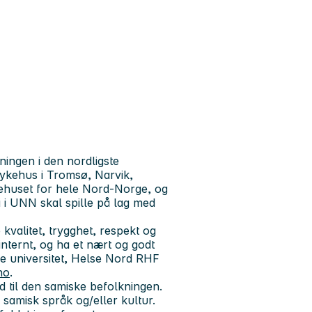
ingen i den nordligste
sykehus i Tromsø, Narvik,
ykehuset for hele Nord-Norge, og
i i UNN skal spille på lag med
e
kvalitet, trygghet, respekt og
internt, og ha et nært og godt
e universitet, Helse Nord RHF
no
.
ud til den samiske befolkningen.
 samisk språk og/eller kultur.