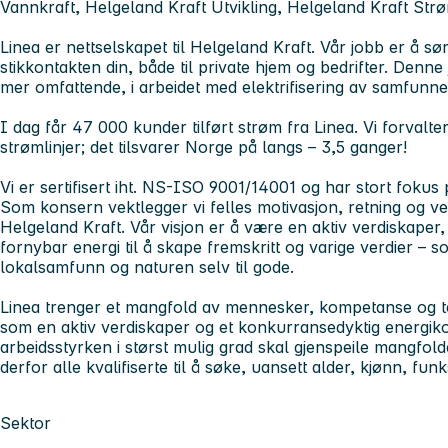
Vannkraft, Helgeland Kraft Utvikling, Helgeland Kraft Str
Linea er nettselskapet til Helgeland Kraft. Vår jobb er å sø
stikkontakten din, både til private hjem og bedrifter. Denne 
mer omfattende, i arbeidet med elektrifisering av samfunne
I dag får 47 000 kunder tilført strøm fra Linea. Vi forvalt
strømlinjer; det tilsvarer Norge på langs – 3,5 ganger!
Vi er sertifisert iht. NS-ISO 9001/14001 og har stort fokus 
Som konsern vektlegger vi felles motivasjon, retning og ver
Helgeland Kraft. Vår visjon er å være en aktiv verdiskaper,
fornybar energi til å skape fremskritt og varige verdier –
lokalsamfunn og naturen selv til gode.
Linea trenger et mangfold av mennesker, kompetanse og tek
som en aktiv verdiskaper og et konkurransedyktig energiko
arbeidsstyrken i størst mulig grad skal gjenspeile mangfol
derfor alle kvalifiserte til å søke, uansett alder, kjønn, funk
Sektor