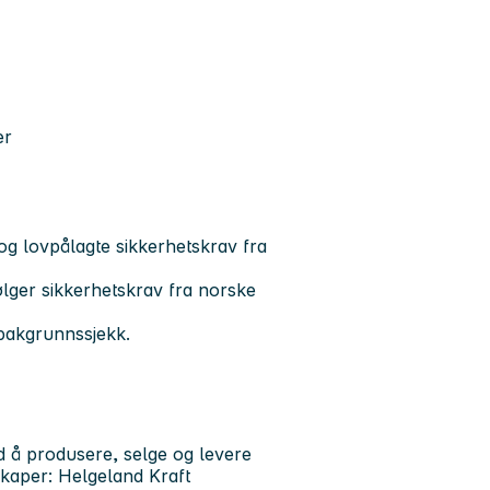
er
r og lovpålagte sikkerhetskrav fra
lger sikkerhetskrav fra norske
r bakgrunnssjekk.
 å produsere, selge og levere
skaper: Helgeland Kraft