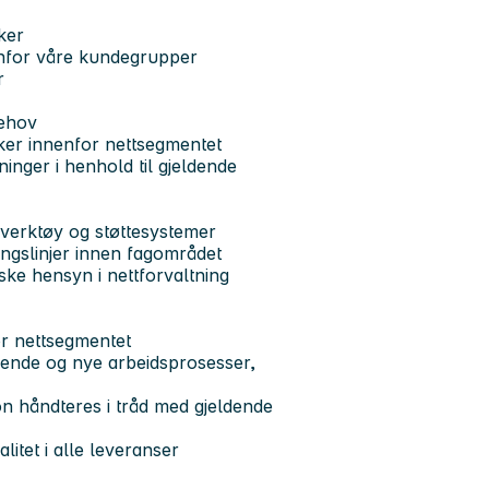
aker
enfor våre kundegrupper
r
behov
aker innenfor nettsegmentet
ninger i henhold til gjeldende
, verktøy og støttesystemer
ningslinjer innen fagområdet
ke hensyn i nettforvaltning
for nettsegmentet
erende og nye arbeidsprosesser,
n håndteres i tråd med gjeldende
litet i alle leveranser