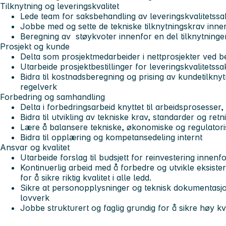
Tilknytning og leveringskvalitet
Lede team for saksbehandling av leveringskvalitetss
Jobbe med og sette de tekniske tilknytningskrav inn
Beregning av støykvoter innenfor en del tilknytninge
Prosjekt og kunde
Delta som prosjektmedarbeider i nettprosjekter ved 
Utarbeide prosjektbestillinger for leveringskvalitetss
Bidra til kostnadsberegning og prising av kundetilknyt
regelverk
Forbedring og samhandling
Delta i forbedringsarbeid knyttet til arbeidsprosesser
Bidra til utvikling av tekniske krav, standarder og ret
Lære å balansere tekniske, økonomiske og regulatoris
Bidra til opplæring og kompetansedeling internt
Ansvar og kvalitet
Utarbeide forslag til budsjett for reinvestering innen
Kontinuerlig arbeid med å forbedre og utvikle eksist
for å sikre riktig kvalitet i alle ledd.
Sikre at personopplysninger og teknisk dokumentasjo
lovverk
Jobbe strukturert og faglig grundig for å sikre høy kva