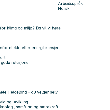
Arbeidsspråk
Norsk
 for klima og miljø? Da vil vi høre
enfor elekto eller energibransjen
ert
 gode relasjoner
 hele Helgeland – du velger selv
id og utvikling
eknologi, samfunn og bærekraft