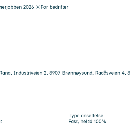
erjobben
2026
☀️
For bedrifter
i Rana, Industriveien 2, 8907 Brønnøysund, Radåsveien 4,
Type ansettelse
t
Fast, heltid 100%