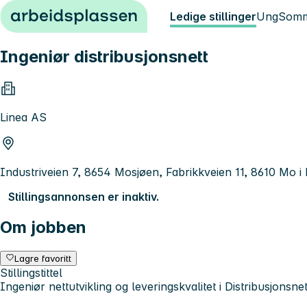
Hopp til innhold
Ledige stillinger
Ung
Somm
Ingeniør distribusjonsnett
Linea AS
Industriveien 7, 8654 Mosjøen, Fabrikkveien 11, 8610 Mo 
Stillingsannonsen er inaktiv.
Om jobben
Lagre favoritt
Stillingstittel
Ingeniør nettutvikling og leveringskvalitet i Distribusjonsnet