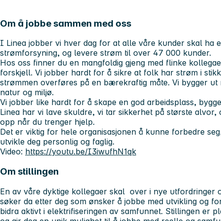
Om å jobbe sammen med oss
I Linea jobber vi hver dag for at alle våre kunder skal ha e
strømforsyning, og levere strøm til over 47 000 kunder.
Hos oss finner du en mangfoldig gjeng med flinke kollegae
forskjell. Vi jobber hardt for å sikre at folk har strøm i sti
strømmen overføres på en bærekraftig måte. Vi bygger ut m
natur og miljø.
Vi jobber like hardt for å skape en god arbeidsplass, bygg
Linea har vi lave skuldre, vi tar sikkerhet på største alvor, 
opp når du trenger hjelp.
Det er viktig for hele organisasjonen å kunne forbedre seg,
utvikle deg personlig og faglig.
Video:
https://youtu.be/I3iwufhN1qk
Om stillingen
En av våre dyktige kollegaer skal over i nye utfordringer o
søker da etter deg som ønsker å jobbe med utvikling og for
bidra aktivt i elektrifiseringen av samfunnet. Stillingen er p
og gir deg en unik mulighet til å jobbe med reelle og samfu