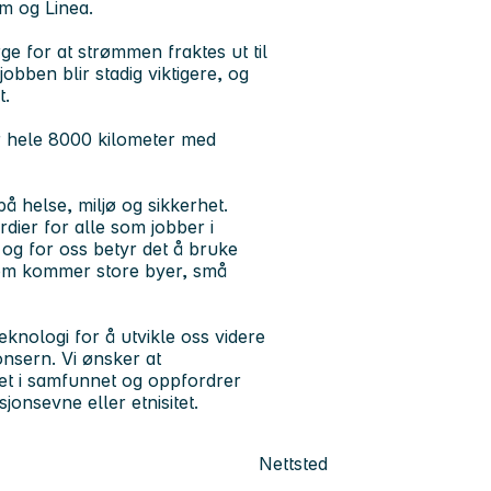
øm og Linea.
rge for at strømmen fraktes ut til
jobben blir stadig viktigere, og
t.
er hele 8000 kilometer med
på helse, miljø og sikkerhet.
dier for alle som jobber i
 og for oss betyr det å bruke
 som kommer store byer, små
nologi for å utvikle oss videre
nsern. Vi ønsker at
det i samfunnet og oppfordrer
sjonsevne eller etnisitet.
Nettsted