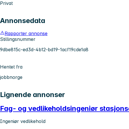
Privat
Annonsedata
Rapporter annonse
Stillingsnummer
9dbe815c-ed3d-4b12-bd19-1acf19cde1a8
Hentet fra
jobbnorge
Lignende annonser
Fag- og vedlikeholdsingeniør stasjon
Ingeniør vedlikehold