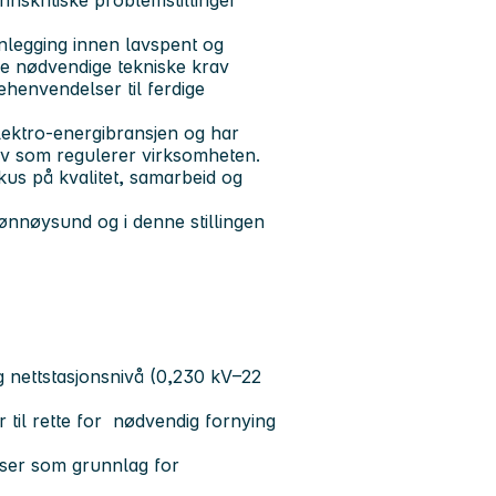
anlegging innen lavspent og
de nødvendige tekniske krav
henvendelser til ferdige
lektro-energibransjen og har
vkrav som regulerer virksomheten.
kus på kvalitet, samarbeid og
ønnøysund og i denne stillingen
g nettstasjonsnivå (0,230 kV–22
r til rette for nødvendig fornying
yser som grunnlag for