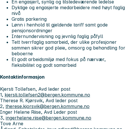
En engasjert, synlig og tilstedeværende ledelse
Dyktige og engasjerte medarbeidere med høyt faglig
nivå
Gratis parkering
Lønn i henhold til gjeldende tariff samt gode
pensjonsordninger
Internundervisning og jevnlig faglig påfyll
Tett tverrfaglig samarbeid, der ulike profesjoner
sammen sikrer god pleie, omsorg og behandling for
beboerne
Et godt arbeidsmiljø med fokus på nærvær,
fleksibilitet og godt samarbeid
Kontaktinformasjon
Kjersti Tollefsen, Avd leder post
1,
kjersti.tollefsen2@bergen.kommune.no
Therese R. Kjørsvik, Avd leder post
2,
therese.kjorsvik@bergen.kommune.no
Inger Helene Riise, Avd Leder post
3,
ingerhelene.riise@bergen.kommune.no
Tove Arne