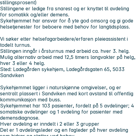
stillingsprosent)
Stillingene er ledige fra snarest og er knyttet til avdeling
for somatikk og/eller demens.
Sykehjemmet har ansvar for å yte god omsorg og gi gode
helsetjenester for beboere med behov for langtidsplass.
Vi søker etter helsefagarbeidere/erfaren pleieassistent i
todelt turnus.
Stillingen inngår i årsturnus med arbeid ca. hver 3. helg.
Mulig alternativ arbeid med 12,5 timers langvakter på helg,
hver 3 eller 4 helg.
Sted: Ladegården sykehjem, Ladegårdsgaten 65, 5033
Sandviken
Sykehjemmet ligger i naturskjønne omgivelser, og er
sentralt plassert i Sandviken med kort avstand til offentlig
kommunikasjon med buss.
Sykehjemmet har 103 pasienter, fordelt på 5 avdelinger; 4
somatiske avdelinger og 1 avdeling for pasienter med
demensdiagnose.
Hver avdeling er inndelt i 2 eller 3 grupper
Det er 1 avdelingsleder og en fagleder på hver avdeling
som bidrar og støtter ved behov.