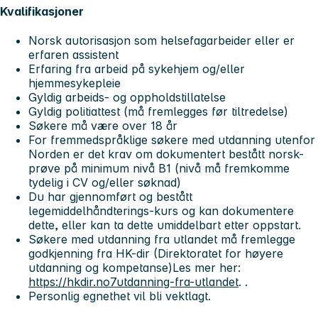
Kvalifikasjoner
Norsk autorisasjon som helsefagarbeider eller er
erfaren assistent
Erfaring fra arbeid på sykehjem og/eller
hjemmesykepleie
Gyldig arbeids- og oppholdstillatelse
Gyldig politiattest (må fremlegges før tiltredelse)
Søkere må være over 18 år
For fremmedspråklige søkere med utdanning utenfor
Norden er det krav om dokumentert bestått norsk-
prøve på minimum nivå B1 (nivå må fremkomme
tydelig i CV og/eller søknad)
Du har gjennomført og bestått
legemiddelhåndterings-kurs og kan dokumentere
dette, eller kan ta dette umiddelbart etter oppstart.
Søkere med utdanning fra utlandet må fremlegge
godkjenning fra HK-dir (Direktoratet for høyere
utdanning og kompetanse)Les mer her:
https://hkdir.no7utdanning-fra-utlandet
. .
Personlig egnethet vil bli vektlagt.