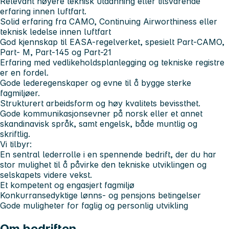
Relevant høyere teknisk utdanning eller tilsvarende
erfaring innen luftfart.
Solid erfaring fra CAMO, Continuing Airworthiness eller
teknisk ledelse innen luftfart
God kjennskap til EASA-regelverket, spesielt Part-CAMO,
Part- M, Part-145 og Part-21
Erfaring med vedlikeholdsplanlegging og tekniske registre
er en fordel.
Gode lederegenskaper og evne til å bygge sterke
fagmiljøer.
Strukturert arbeidsform og høy kvalitets bevissthet.
Gode kommunikasjonsevner på norsk eller et annet
skandinavisk språk, samt engelsk, både muntlig og
skriftlig.
Vi tilbyr:
En sentral lederrolle i en spennende bedrift, der du har
stor mulighet til å påvirke den tekniske utviklingen og
selskapets videre vekst.
Et kompetent og engasjert fagmiljø
Konkurransedyktige lønns- og pensjons betingelser
Gode muligheter for faglig og personlig utvikling
Om bedriften