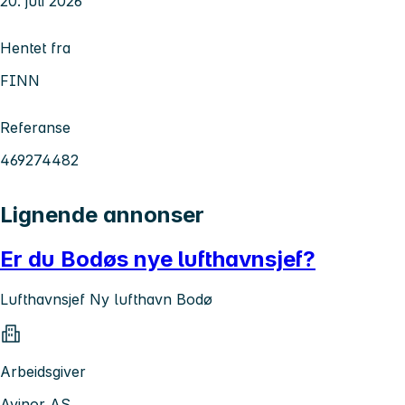
20. juli 2026
Hentet fra
FINN
Referanse
469274482
Lignende annonser
Er du Bodøs nye lufthavnsjef?
Lufthavnsjef Ny lufthavn Bodø
Arbeidsgiver
Avinor AS