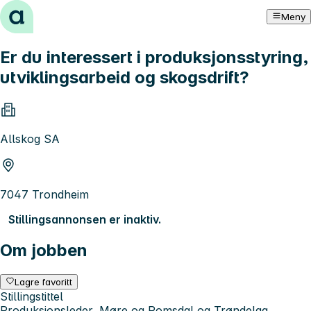
Hopp til innhold
Meny
Er du interessert i produksjonsstyring,
utviklingsarbeid og skogsdrift?
Allskog SA
7047 Trondheim
Stillingsannonsen er inaktiv.
Om jobben
Lagre favoritt
Stillingstittel
Produksjonsleder, Møre og Romsdal og Trøndelag