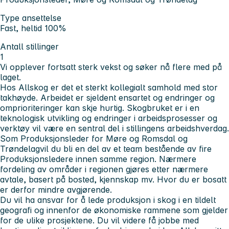
Type ansettelse
Fast, heltid 100%
Antall stillinger
1
Vi opplever fortsatt sterk vekst og søker nå flere med på
laget.
Hos Allskog er det et sterkt kollegialt samhold med stor
takhøyde. Arbeidet er sjeldent ensartet og endringer og
omprioriteringer kan skje hurtig. Skogbruket er i en
teknologisk utvikling og endringer i arbeidsprosesser og
verktøy vil være en sentral del i stillingens arbeidshverdag.
Som
Produksjonsleder for Møre og Romsdal og
Trøndelag
vil du bli en del av et team bestående av fire
Produksjonsledere innen samme region. Nærmere
fordeling av områder i regionen gjøres etter nærmere
avtale, basert på bosted, kjennskap mv. Hvor du er bosatt
er derfor mindre avgjørende.
Du vil ha ansvar for å lede produksjon i skog i en tildelt
geografi og innenfor de økonomiske rammene som gjelder
for de ulike prosjektene. Du vil videre få jobbe med