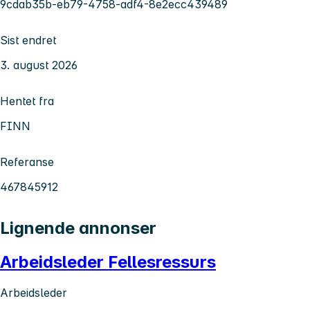
9cdab35b-eb79-4758-adf4-8e2ecc439489
Sist endret
3. august 2026
Hentet fra
FINN
Referanse
467845912
Lignende annonser
Arbeidsleder Fellesressurs
Arbeidsleder