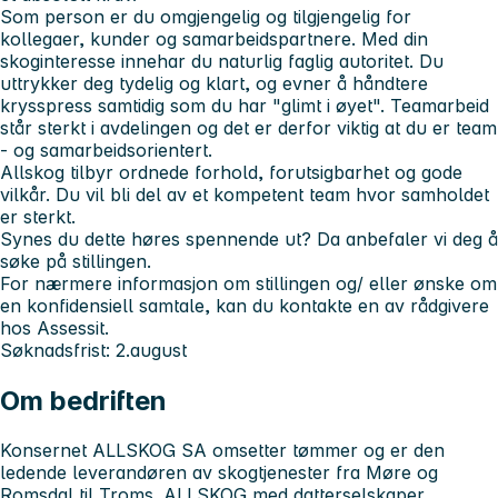
Som person er du omgjengelig og tilgjengelig for
kollegaer, kunder og samarbeidspartnere. Med din
skoginteresse innehar du naturlig faglig autoritet. Du
uttrykker deg tydelig og klart, og evner å håndtere
krysspress samtidig som du har "glimt i øyet". Teamarbeid
står sterkt i avdelingen og det er derfor viktig at du er team
- og samarbeidsorientert.
Allskog tilbyr ordnede forhold, forutsigbarhet og gode
vilkår. Du vil bli del av et kompetent team hvor samholdet
er sterkt.
Synes du dette høres spennende ut? Da anbefaler vi deg å
søke på stillingen.
For nærmere informasjon om stillingen og/ eller ønske om
en konfidensiell samtale, kan du kontakte en av rådgivere
hos Assessit.
Søknadsfrist: 2.august
Om bedriften
Konsernet ALLSKOG SA omsetter tømmer og er den
ledende leverandøren av skogtjenester fra Møre og
Romsdal til Troms. ALLSKOG med datterselskaper