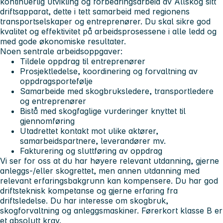
kontinuerlig utvikling og forbedringsarbeid av Allskog sitt
driftsapparat, dette i tett samarbeid med regionens
transportselskaper og entreprenører. Du skal sikre god
kvalitet og effektivitet på arbeidsprosessene i alle ledd og
med gode økonomiske resultater.
Noen sentrale arbeidsoppgaver:
Tildele oppdrag til entreprenører
Prosjektledelse, koordinering og forvaltning av
oppdragsportefølje
Samarbeide med skogbruksledere, transportledere
og entreprenører
Bistå med skogfaglige vurderinger knyttet til
gjennomføring
Utadrettet kontakt mot ulike aktører,
samarbeidspartnere, leverandører mv.
Fakturering og sluttføring av oppdrag
Vi ser for oss at du har høyere relevant utdanning, gjerne
anleggs-/eller skogrettet, men annen utdanning med
relevant erfaringsbakgrunn kan kompensere. Du har god
driftsteknisk kompetanse og gjerne erfaring fra
driftsledelse. Du har interesse om skogbruk,
skogforvaltning og anleggsmaskiner. Førerkort klasse B er
et absolutt krav.