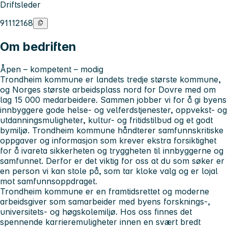
Driftsleder
91112168
Om bedriften
Åpen – kompetent – modig
Trondheim kommune er landets tredje største kommune,
og Norges største arbeidsplass nord for Dovre med om
lag 15 000 medarbeidere. Sammen jobber vi for å gi byens
innbyggere gode helse- og velferdstjenester, oppvekst- og
utdanningsmuligheter, kultur- og fritidstilbud og et godt
bymiljø. Trondheim kommune håndterer samfunnskritiske
oppgaver og informasjon som krever ekstra forsiktighet
for å ivareta sikkerheten og tryggheten til innbyggerne og
samfunnet. Derfor er det viktig for oss at du som søker er
en person vi kan stole på, som tar kloke valg og er lojal
mot samfunnsoppdraget.
Trondheim kommune er en framtidsrettet og moderne
arbeidsgiver som samarbeider med byens forsknings-,
universitets- og høgskolemiljø. Hos oss finnes det
spennende karrieremuligheter innen en svært bredt