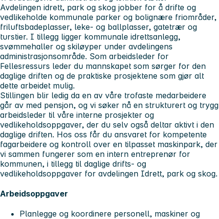
Avdelingen idrett, park og skog jobber for å drifte og
vedlikeholde kommunale parker og bolignære friområder,
friluftsbadeplasser, leke- og ballplasser, gatetrær og
turstier. I tillegg ligger kommunale idrettsanlegg,
svømmehaller og skiløyper under avdelingens
administrasjonsområde. Som arbeidsleder for
Fellesressurs leder du mannskapet som sørger for den
daglige driften og de praktiske prosjektene som gjør alt
dette arbeidet mulig.
Stillingen blir ledig da en av våre trofaste medarbeidere
går av med pensjon, og vi søker nå en strukturert og trygg
arbeidsleder til våre interne prosjekter og
vedlikeholdsoppgaver, der du selv også deltar aktivt i den
daglige driften. Hos oss får du ansvaret for kompetente
fagarbeidere og kontroll over en tilpasset maskinpark, der
vi sammen fungerer som en intern entreprenør for
kommunen, i tillegg til daglige drifts- og
vedlikeholdsoppgaver for avdelingen Idrett, park og skog.
Arbeidsoppgaver
Planlegge og koordinere personell, maskiner og