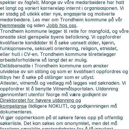
spekter av fagfelt. Mange av våre medarbeidere har hatt
et langt og variert karriereløp internt i organisasjonen. Vi
er stadig på utkikk etter nye, engasjerte og motiverte
medarbeidere. Les mer om Trondheim kommune på vår
hjemmeside
og siden
Jobb hos oss
.
Trondheim kommune legger til rette for mangfold, og våre
ansatte skal gjenspeile byens befolkning. Vi oppfordrer
kvalifiserte kandidater til å søke uansett alder, kjønn,
funksjonsevne, seksuell orientering, religion, etnisitet,
eller hull i CV-en. Trondheim kommune tilrettelegger
arbeidsforholdene så langt det er mulig.
Deltidsansatte i Trondheim kommune som ønsker
utvidelse av sin stilling og som er kvalifisert oppfordres og
tilbys her å søke på stillinger som er utlyst.
Attester, vitnemål og vedlegg må legges ved søknaden. Vi
oppfordrer til å benytte Vitnemålsportalen. Utdanning
gjennomført utenfor Norge må være godkjent av
Direktoratet for høyere utdanning og
kompetanse
(tidligere NOKUT), og godkjenningen må
dokumenteres.
Vi gjør oppmerksom på at søkere føres opp på offentlig
søkerliste. Det kan søkes om anonymitet, men det må
foreligge særskilte omstendigheter for å få innvilget