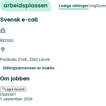
Hopp til innhold
Ledige stillinger
Ung
Somm
Svensk e-call
REDGO
Postboks 2148, 3262 Larvik
Stillingsannonsen er inaktiv.
Om jobben
Lagre favoritt
Oppstart
1. september 2026