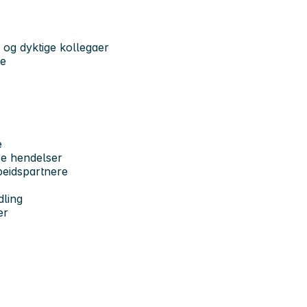
 og dyktige kollegaer
ke
e
re hendelser
beidspartnere
dling
er