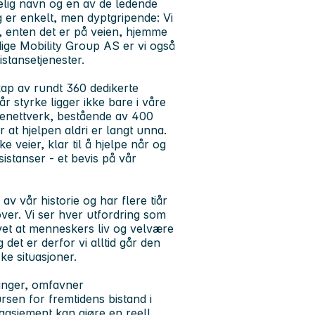
telig navn og en av de ledende
 er enkelt, men dyptgripende: Vi
, enten det er på veien, hjemme
dige Mobility Group AS er vi også
istansetjenester.
kap av rundt 360 dedikerte
r styrke ligger ikke bare i våre
senettverk, bestående av 400
 at hjelpen aldri er langt unna.
 veier, klar til å hjelpe når og
istanser - et bevis på vår
av vår historie og har flere tiår
over. Vi ser hver utfordring som
i vet at menneskers liv og velvære
 det er derfor vi alltid går den
ke situasjoner.
ringer, omfavner
sen for fremtidens bistand i
gasjement kan gjøre en reell