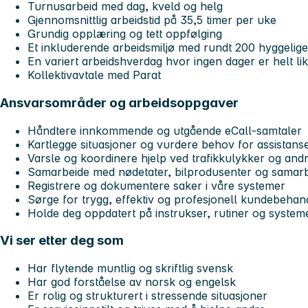
Turnusarbeid med dag, kveld og helg
Gjennomsnittlig arbeidstid på 35,5 timer per uke
Grundig opplæring og tett oppfølging
Et inkluderende arbeidsmiljø med rundt 200 hyggelige
En variert arbeidshverdag hvor ingen dager er helt li
Kollektivavtale med Parat
Ansvarsområder og arbeidsoppgaver
Håndtere innkommende og utgående eCall-samtaler
Kartlegge situasjoner og vurdere behov for assistans
Varsle og koordinere hjelp ved trafikkulykker og and
Samarbeide med nødetater, bilprodusenter og samar
Registrere og dokumentere saker i våre systemer
Sørge for trygg, effektiv og profesjonell kundebehan
Holde deg oppdatert på instrukser, rutiner og system
Vi ser etter deg som
Har flytende muntlig og skriftlig svensk
Har god forståelse av norsk og engelsk
Er rolig og strukturert i stressende situasjoner