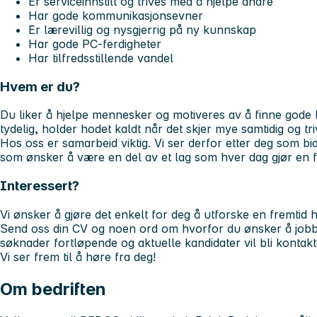
Er serviceinnstilt og trives med å hjelpe andre
Har gode kommunikasjonsevner
Er lærevillig og nysgjerrig på ny kunnskap
Har gode PC-ferdigheter
Har tilfredsstillende vandel
Hvem er du?
Du liker å hjelpe mennesker og motiveres av å finne gode
tydelig, holder hodet kaldt når det skjer mye samtidig og tr
Hos oss er samarbeid viktig. Vi ser derfor etter deg som bidr
som ønsker å være en del av et lag som hver dag gjør en f
Interessert?
Vi ønsker å gjøre det enkelt for deg å utforske en fremtid 
Send oss din CV og noen ord om hvorfor du ønsker å job
søknader fortløpende og aktuelle kandidater vil bli kontakte
Vi ser frem til å høre fra deg!
Om bedriften