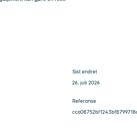
Sist endret
26. juli 2026
Referanse
cca08752bf1243bf8799718c