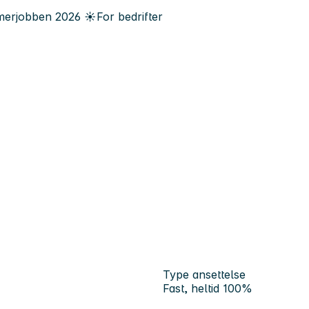
erjobben
2026
☀️
For bedrifter
Type ansettelse
Fast, heltid 100%