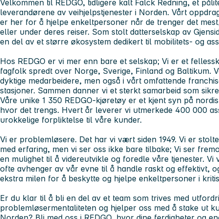
Velkommen til REDGO, tidligere kalt Falck Redning, et påli
leverandørene av veihjelpstjenester i Norden. Vårt oppdrag
er her for å hjelpe enkeltpersoner når de trenger det mest
eller under deres reiser. Som stolt datterselskap av Gjensi
en del av et større økosystem dedikert til mobilitets- og ass
Hos REDGO er vi mer enn bare et selskap; Vi er et felless
fagfolk spredt over Norge, Sverige, Finland og Baltikum. Vå
dyktige medarbeidere, men også i vårt omfattende franchi
stasjoner. Sammen danner vi et sterkt samarbeid som sikrer
Våre unike 1 350 REDGO-kjøretøy er et kjent syn på nordiske
hvor det trengs. Hvert år leverer vi utmerkede 400 000 ass
urokkelige forpliktelse til våre kunder.
Vi er problemløsere. Det har vi vært siden 1949. Vi er stolte 
med erfaring, men vi ser oss ikke bare tilbake; Vi ser frem
en mulighet til å videreutvikle og foredle våre tjenester. V
ofte avhenger av vår evne til å handle raskt og effektivt, og
ekstra milen for å beskytte og hjelpe enkeltpersoner i kritis
Er du klar til å bli en del av et team som trives med utford
problemløsermentaliteten og hjelper oss med å stake ut kur
Norden? Bli med oss i REDGO, hvor dine ferdigheter og en