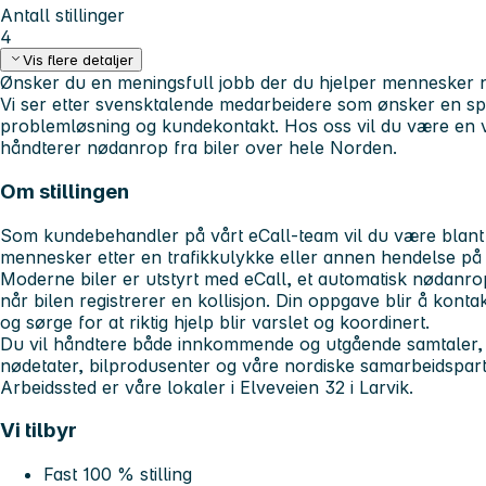
Antall stillinger
4
Vis flere detaljer
Ønsker du en meningsfull jobb der du hjelper mennesker 
Vi ser etter svensktalende medarbeidere som ønsker en 
problemløsning og kundekontakt. Hos oss vil du være en v
håndterer nødanrop fra biler over hele Norden.
Om stillingen
Som kundebehandler på vårt eCall-team vil du være blant
mennesker etter en trafikkulykke eller annen hendelse på 
Moderne biler er utstyrt med eCall, et automatisk nødan
når bilen registrerer en kollisjon. Din oppgave blir å kont
og sørge for at riktig hjelp blir varslet og koordinert.
Du vil håndtere både innkommende og utgående samtaler, 
nødetater, bilprodusenter og våre nordiske samarbeidspar
Arbeidssted er våre lokaler i Elveveien 32 i Larvik.
Vi tilbyr
Fast 100 % stilling