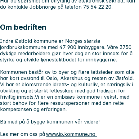
Har du spørsmål om utfylling av elektronisk søknad, kan
du kontakte Jobbnorge på telefon 75 54 22 20.
Om bedriften
Indre Østfold kommune er Norges største
jordbrukskommune med 47 900 innbyggere. Våre 3750
dyktige medarbeidere gjør hver dag en stor innsats for å
styrke og utvikle tjenestetilbudet for innbyggerne.
Kommunen består av to byer og flere tettsteder som alle
har kort avstand til Oslo, Akershus og resten av Østfold.
Vi har et blomstrende idretts- og kulturliv, et næringsliv i
utvikling og et sterkt fellesskap med god tradisjon for
frivillig innsats.Vi er en ambisiøs kommune i vekst, med
stort behov for flere ressurspersoner med den rette
kompetansen og erfaringen.
Bli med på å bygge kommunen vår videre!
Les mer om oss på
www.io.kommune.no