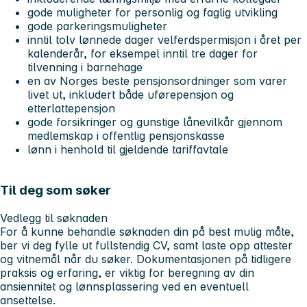
gode muligheter for personlig og faglig utvikling
gode parkeringsmuligheter
inntil tolv lønnede dager velferdspermisjon i året per
kalenderår, for eksempel inntil tre dager for
tilvenning i barnehage
en av Norges beste pensjonsordninger som varer
livet ut, inkludert både uførepensjon og
etterlattepensjon
gode forsikringer og gunstige lånevilkår gjennom
medlemskap i offentlig pensjonskasse
lønn i henhold til gjeldende tariffavtale
Til deg som søker
Vedlegg til søknaden
For å kunne behandle søknaden din på best mulig måte,
ber vi deg fylle ut fullstendig CV, samt laste opp attester
og vitnemål når du søker. Dokumentasjonen på tidligere
praksis og erfaring, er viktig for beregning av din
ansiennitet og lønnsplassering ved en eventuell
ansettelse.