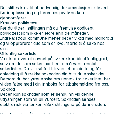
Det stilles krav til at nødvendig dokumentasjon er levert
før innplassering og beregning av lønn kan
gjennomføres.
Krav om politiattest
Før du tiltrer i stillingen må du fremvise godkjent
politiattest som ikke er eldre enn tre måneder.
Indre Østfold kommune mener det er viktig med mangfold
og vi oppfordrer alle som er kvalifiserte til å søke hos
oss.
Offentlig søkerliste
Vær klar over at navnet på søkere kan bli offentliggjort,
selv om du som søker har bedt om å være unntatt
søkerlisten. Du vil i så fall bli varslet om dette og får
anledning til å trekke søknaden din hvis du ønsker det.
Dersom du har ytret ønske om unntak fra søkerliste, ber
vi deg følge med i din innboks for tilbakemelding fra oss.
Søknad
Det er kun søknader som er sendt inn via denne
utlysningen som vil bli vurdert. Søknaden sendes
elektronisk via lenken «Søk stillingen» på denne siden.