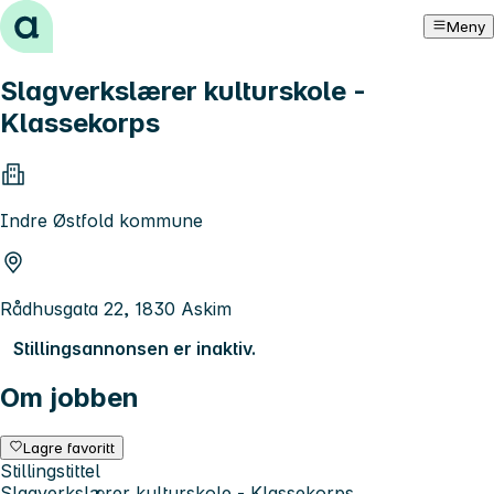
Hopp til innhold
Meny
Slagverkslærer kulturskole -
Klassekorps
Indre Østfold kommune
Rådhusgata 22, 1830 Askim
Stillingsannonsen er inaktiv.
Om jobben
Lagre favoritt
Stillingstittel
Slagverkslærer kulturskole - Klassekorps