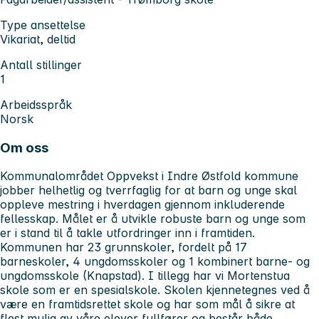
Type ansettelse
Vikariat, deltid
Antall stillinger
1
Arbeidsspråk
Norsk
Om oss
Kommunalområdet Oppvekst i Indre Østfold kommune
jobber helhetlig og tverrfaglig for at barn og unge skal
oppleve mestring i hverdagen gjennom inkluderende
fellesskap. Målet er å utvikle robuste barn og unge som
er i stand til å takle utfordringer inn i framtiden.
Kommunen har 23 grunnskoler, fordelt på 17
barneskoler, 4 ungdomsskoler og 1 kombinert barne- og
ungdomsskole (Knapstad). I tillegg har vi Mortenstua
skole som er en spesialskole. Skolen kjennetegnes ved å
være en framtidsrettet skole og har som mål å sikre at
flest mulig av våre elever fullfører og består både