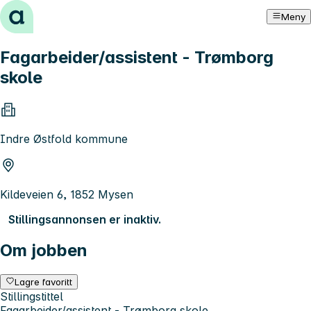
Hopp til innhold
Meny
Fagarbeider/assistent - Trømborg
skole
Indre Østfold kommune
Kildeveien 6, 1852 Mysen
Stillingsannonsen er inaktiv.
Om jobben
Lagre favoritt
Stillingstittel
Fagarbeider/assistent - Trømborg skole