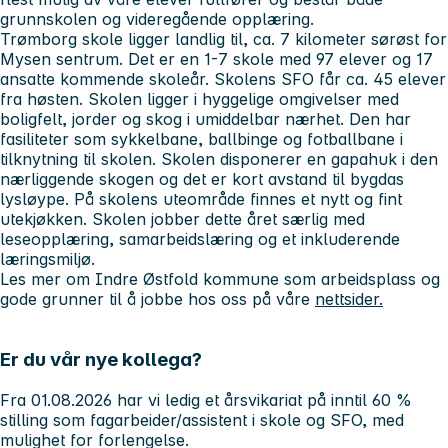
grunnskolen og videregående opplæring.
Trømborg skole ligger landlig til, ca. 7 kilometer sørøst for
Mysen sentrum. Det er en 1-7 skole med 97 elever og 17
ansatte kommende skoleår. Skolens SFO får ca. 45 elever
fra høsten. Skolen ligger i hyggelige omgivelser med
boligfelt, jorder og skog i umiddelbar nærhet. Den har
fasiliteter som sykkelbane, ballbinge og fotballbane i
tilknytning til skolen. Skolen disponerer en gapahuk i den
nærliggende skogen og det er kort avstand til bygdas
lysløype. På skolens uteområde finnes et nytt og fint
utekjøkken. Skolen jobber dette året særlig med
leseopplæring, samarbeidslæring og et inkluderende
læringsmiljø.
Les mer om Indre Østfold kommune som arbeidsplass og
gode grunner til å jobbe hos oss på våre
nettsider.
Er du vår nye kollega?
Fra 01.08.2026 har vi ledig et årsvikariat på inntil 60 %
stilling som fagarbeider/assistent i skole og SFO, med
mulighet for forlengelse.