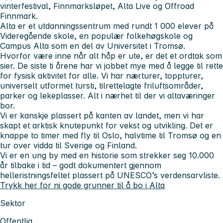
vinterfestival, Finnmarksløpet, Alta Live og Offroad
Finnmark.
Alta er et utdanningssentrum med rundt 1 000 elever på
Videregående skole, en populær folkehøgskole og
Campus Alta som en del av Universitet i Tromsø.
Hvorfor være inne når alt håp er ute, er det et ordtak som
sier. De siste ti årene har vi jobbet mye med å legge til rette
for fysisk aktivitet for alle. Vi har nærturer, toppturer,
universelt utformet tursti, tilrettelagte friluftsområder,
parker og lekeplasser. Alt i nærhet til der vi altaværinger
bor.
Vi er kanskje plassert på kanten av landet, men vi har
skapt et arktisk knutepunkt for vekst og utvikling. Det er
knappe to timer med fly til Oslo, halvtime til Tromsø og en
tur over vidda til Sverige og Finland.
Vi er en ung by med en historie som strekker seg 10.000
år tilbake i tid – godt dokumentert gjennom
helleristningsfeltet plassert på UNESCO’s verdensarvliste.
Trykk her for ni gode grunner til å bo i Alta
Sektor
Offentlig