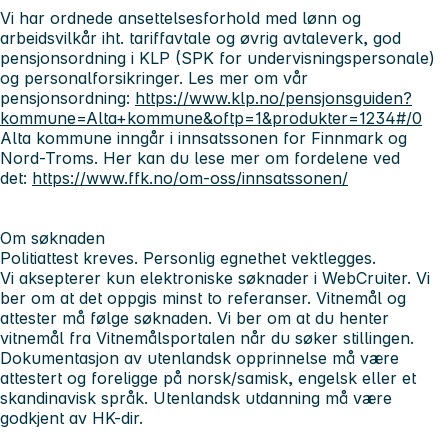
Vi har ordnede ansettelsesforhold med lønn og
arbeidsvilkår iht. tariffavtale og øvrig avtaleverk, god
pensjonsordning i KLP (SPK for undervisningspersonale)
og personalforsikringer. Les mer om vår
pensjonsordning:
https://www.klp.no/pensjonsguiden?
kommune=Alta+kommune&oftp=1&produkter=1234#/0
Alta kommune inngår i innsatssonen for Finnmark og
Nord-Troms.
Her kan du lese mer om fordelene ved
det:
https://www.ffk.no/om-oss/innsatssonen/
Om søknaden
Politiattest kreves. Personlig egnethet vektlegges.
Vi aksepterer kun elektroniske søknader i WebCruiter. Vi
ber om at det oppgis minst to referanser. Vitnemål og
attester må følge søknaden. Vi ber om at du henter
vitnemål fra Vitnemålsportalen når du søker stillingen.
Dokumentasjon av utenlandsk opprinnelse må være
attestert og foreligge på norsk/samisk, engelsk eller et
skandinavisk språk. Utenlandsk utdanning må være
godkjent av HK-dir.