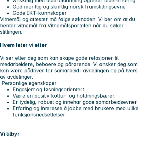
Ønskelig med lederutdanning og/eller ledererfaring
God muntlig og skriftlig norsk framstillingsevne
Gode IKT-kunnskaper
Vitnemål og attester må følge søknaden. Vi ber om at du
henter vitnemål fra Vitnemålsportalen når du søker
stillingen.
Hvem leter vi etter
Vi ser etter deg som kan skape gode relasjoner til
medarbeidere, beboere og pårørende. Vi ønsker deg som
kan være pådriver for samarbeid i avdelingen og på tvers
av avdelinger.
Personlige egenskaper
Engasjert og løsningsorientert.
Være en positiv kultur- og holdningsbærer.
Er tydelig, robust og innehar gode samarbeidsevner
Erfaring og interesse å jobbe med brukere med ulike
funksjonsnedsettelser
Vi tilbyr