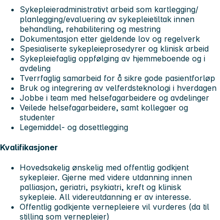
Sykepleieradministrativt arbeid som kartlegging/
planlegging/evaluering av sykepleietiltak innen
behandling, rehabilitering og mestring
Dokumentasjon etter gjeldende lov og regelverk
Spesialiserte sykepleieprosedyrer og klinisk arbeid
Sykepleiefaglig oppfølging av hjemmeboende og i
avdeling
Tverrfaglig samarbeid for å sikre gode pasientforløp
Bruk og integrering av velferdsteknologi i hverdagen
Jobbe i team med helsefagarbeidere og avdelinger
Veilede helsefagarbeidere, samt kollegaer og
studenter
Legemiddel- og dosettlegging
Kvalifikasjoner
Hovedsakelig ønskelig med offentlig godkjent
sykepleier. Gjerne med videre utdanning innen
palliasjon, geriatri, psykiatri, kreft og klinisk
sykepleie. All videreutdanning er av interesse.
Offentlig godkjente vernepleiere vil vurderes (da til
stilling som vernepleier)