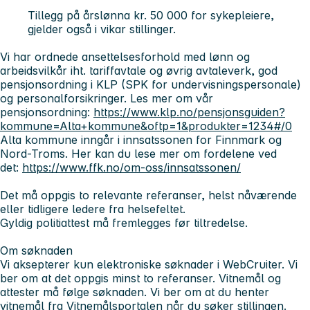
Tillegg på årslønna kr. 50 000 for sykepleiere,
gjelder også i vikar stillinger.
Vi har ordnede ansettelsesforhold med lønn og
arbeidsvilkår iht. tariffavtale og øvrig avtaleverk, god
pensjonsordning i KLP (SPK for undervisningspersonale)
og personalforsikringer. Les mer om vår
pensjonsordning:
https://www.klp.no/pensjonsguiden?
kommune=Alta+kommune&oftp=1&produkter=1234#/0
Alta kommune inngår i innsatssonen for Finnmark og
Nord-Troms.
Her kan du lese mer om fordelene ved
det:
https://www.ffk.no/om-oss/innsatssonen/
Det må oppgis to relevante referanser, helst nåværende
eller tidligere ledere fra helsefeltet.
Gyldig politiattest må fremlegges før tiltredelse.
Om søknaden
Vi aksepterer kun elektroniske søknader i WebCruiter. Vi
ber om at det oppgis minst to referanser. Vitnemål og
attester må følge søknaden. Vi ber om at du henter
vitnemål fra Vitnemålsportalen når du søker stillingen.