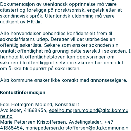
Dokumentasjon av utenlandsk opprinnelse må være
attestert og foreligge på norsk/samisk, engelsk eller et
skandinavisk språk. Utenlandsk utdanning må være
godkjent av HK-dir.
Alle henvendelser behandles konfidensielt frem til
søknadsfristens utløp. Deretter vil det utarbeides en
offentlig søkerliste. Søkere som ønsker søknaden sin
unntatt offentlighet må grunngi dette særskilt i søknaden. I
henhold til offentlighetsloven kan opplysninger om
søkeren bli offentliggjort selv om søkeren har anmodet
om å ikke bli oppført på søkerlisten.
Alta kommune ønsker ikke kontakt med annonseselgere.
Kontaktinformasjon
Edel Holmgren Moland, Konstituert
Avd.leder, 41868454,
edelholmgren.moland@alta.kommu
ne.no
Marie Pettersen Kristoffersen, Avdelingsleder, +47
41868454,
mariepettersen.kristoffersen@alta.kommune.n