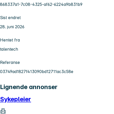
868337a1-7c08-4325-af62-6224a9b831b9
Sist endret
28. juni 2026
Hentet fra
talentech
Referanse
03749ad1827f413090bd12711ac3c58e
Lignende annonser
Sykepleier