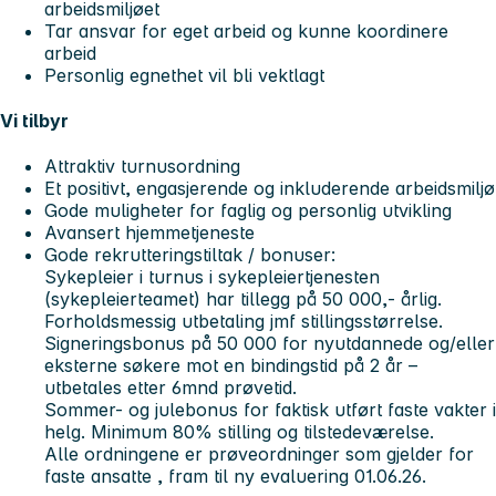
arbeidsmiljøet
Tar ansvar for eget arbeid og kunne koordinere
arbeid
Personlig egnethet vil bli vektlagt
Vi tilbyr
Attraktiv turnusordning
Et positivt, engasjerende og inkluderende arbeidsmiljø
Gode muligheter for faglig og personlig utvikling
Avansert hjemmetjeneste
Gode rekrutteringstiltak / bonuser:
Sykepleier i turnus i sykepleiertjenesten
(sykepleierteamet) har tillegg på 50 000,- årlig.
Forholdsmessig utbetaling jmf stillingsstørrelse.
Signeringsbonus på 50 000 for nyutdannede og/eller
eksterne søkere mot en bindingstid på 2 år –
utbetales etter 6mnd prøvetid.
Sommer- og julebonus for faktisk utført faste vakter i
helg. Minimum 80% stilling og tilstedeværelse.
Alle ordningene er prøveordninger som gjelder for
faste ansatte , fram til ny evaluering 01.06.26.