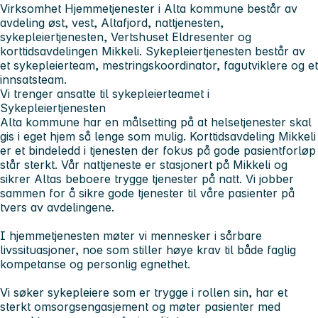
Virksomhet Hjemmetjenester i Alta kommune består av
avdeling øst, vest, Altafjord, nattjenesten,
sykepleiertjenesten, Vertshuset Eldresenter og
korttidsavdelingen Mikkeli. Sykepleiertjenesten består av
et sykepleierteam, mestringskoordinator, fagutviklere og et
innsatsteam.
Vi trenger ansatte til sykepleierteamet i
Sykepleiertjenesten
Alta kommune har en målsetting på at helsetjenester skal
gis i eget hjem så lenge som mulig. Korttidsavdeling Mikkeli
er et bindeledd i tjenesten der fokus på gode pasientforløp
står sterkt. Vår nattjeneste er stasjonert på Mikkeli og
sikrer Altas beboere trygge tjenester på natt. Vi jobber
sammen for å sikre gode tjenester til våre pasienter på
tvers av avdelingene.
I hjemmetjenesten møter vi mennesker i sårbare
livssituasjoner, noe som stiller høye krav til både faglig
kompetanse og personlig egnethet.
Vi søker sykepleiere som er trygge i rollen sin, har et
sterkt omsorgsengasjement og møter pasienter med