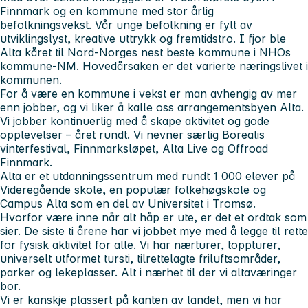
Finnmark og en kommune med stor årlig
befolkningsvekst. Vår unge befolkning er fylt av
utviklingslyst, kreative uttrykk og fremtidstro. I fjor ble
Alta kåret til Nord-Norges nest beste kommune i NHOs
kommune-NM. Hovedårsaken er det varierte næringslivet i
kommunen.
For å være en kommune i vekst er man avhengig av mer
enn jobber, og vi liker å kalle oss arrangementsbyen Alta.
Vi jobber kontinuerlig med å skape aktivitet og gode
opplevelser – året rundt. Vi nevner særlig Borealis
vinterfestival, Finnmarksløpet, Alta Live og Offroad
Finnmark.
Alta er et utdanningssentrum med rundt 1 000 elever på
Videregående skole, en populær folkehøgskole og
Campus Alta som en del av Universitet i Tromsø.
Hvorfor være inne når alt håp er ute, er det et ordtak som
sier. De siste ti årene har vi jobbet mye med å legge til rette
for fysisk aktivitet for alle. Vi har nærturer, toppturer,
universelt utformet tursti, tilrettelagte friluftsområder,
parker og lekeplasser. Alt i nærhet til der vi altaværinger
bor.
Vi er kanskje plassert på kanten av landet, men vi har