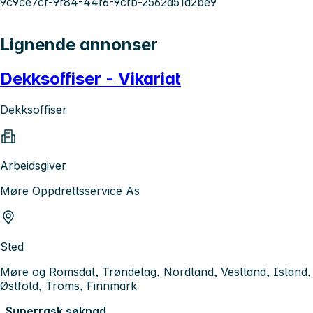
9c9ce7cf-9f84-44f6-9cfb-2562d51d2be9
Lignende annonser
Dekksoffiser - Vikariat
Dekksoffiser
Arbeidsgiver
Møre Oppdrettsservice As
Sted
Møre og Romsdal, Trøndelag, Nordland, Vestland, Island,
Østfold, Troms, Finnmark
Superrask søknad