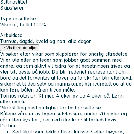
Stillingstittel
Skipsfører
Type ansettelse
Vikariat, heltid 100%
Arbeidstid
Turnus, dagtid, kveld og natt, alle dager
Vis flere detaljer
Vi søker etter vikar som skipsfører for snarlig tiltredelse
Vi er ute etter en leder som jobber godt sammen med
andre, og som aktivt vil bidra for at besetningen trives og
yter sitt beste på jobb. Du blir rederiet representant om
bord og det forventes at lover og forskrifter blir etterlevd,
sikkerhet til deg selv og mannskapet blir ivaretatt og at du
kan føre båten på en trygg måte.
Turnus rotasjon 1:1 med 4 uker av og 4 uker på. Lønn
etter avtale.
Vikarstilling med mulighet for fast ansettelse.
Båtene våre er av typen selvlossere under 70 meter og
går i liten kystfart, dermed ikke krav til farledsbevis.
Du har:
Sertifikat som dekksoffiser klasse 3 eller høyere,