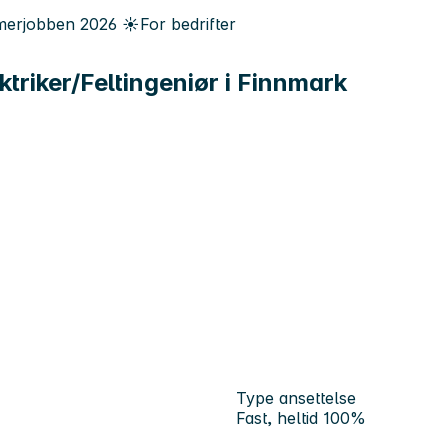
erjobben
2026
☀️
For bedrifter
triker/Feltingeniør i Finnmark
Type ansettelse
Fast, heltid 100%