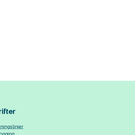
ifter
ningslinjer
logging