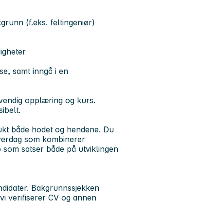
akgrunn
(f.eks. feltingeniør)
igheter
ise, samt inngå i en
ødvendig opplæring og kurs.
ibelt.
rukt både hodet og hendene. Du
hverdag som kombinerer
ap som satser både på utviklingen
ndidater. Bakgrunnssjekken
vi verifiserer CV og annen