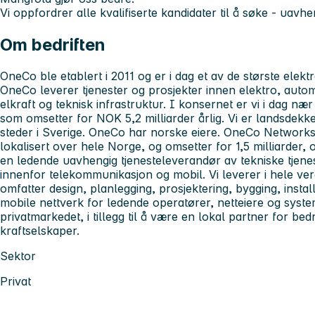
Vi oppfordrer alle kvalifiserte kandidater til å søke - uavh
Om bedriften
OneCo ble etablert i 2011 og er i dag et av de største elek
OneCo leverer tjenester og prosjekter innen elektro, autom
elkraft og teknisk infrastruktur. I konsernet er vi i dag n
som omsetter for NOK 5,2 milliarder årlig. Vi er landsdekke
steder i Sverige. OneCo har norske eiere. OneCo Network
lokalisert over hele Norge, og omsetter for 1,5 milliarder, 
en ledende uavhengig tjenesteleverandør av tekniske tjenes
innenfor telekommunikasjon og mobil. Vi leverer i hele ver
omfatter design, planlegging, prosjektering, bygging, instal
mobile nettverk for ledende operatører, netteiere og system
privatmarkedet, i tillegg til å være en lokal partner for be
kraftselskaper.
Sektor
Privat