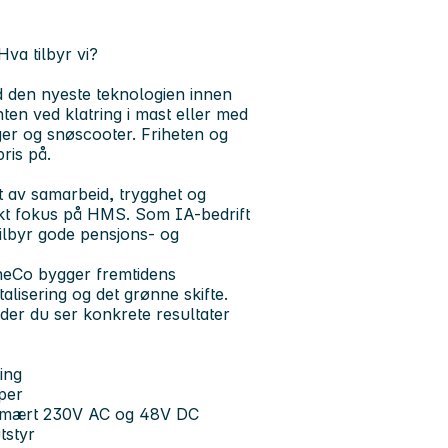
Hva tilbyr vi?
ed den nyeste teknologien innen
ten ved klatring i mast eller med
ger og snøscooter. Friheten og
ris på.
et av samarbeid, trygghet og
erkt fokus på HMS. Som IA-bedrift
 tilbyr gode pensjons- og
eCo bygger fremtidens
alisering og det grønne skifte.
der du ser konkrete resultater
ting
per
 primært 230V AC og 48V DC
tstyr