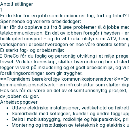
Antall stillinger
1
Er du klar for en jobb som kombinerer fag, fart og frihet? 
Spennende og varierte arbeidsdager:
Her får du oppleve alt fra å løse problemer til å jobbe m
telekommunikasjon. En del av jobben foregår i høyden - en
helikoptertransport - og du vil bruke utstyr som ATV, hen
variasjonen i arbeidshverdagen er noe våre ansatte setter p
Et sterkt fag- og arbeidsmiljø:
I OneCo får du faglig og personlig utvikling i et miljø preg
trivsel. Vi deler kunnskap, støtter hverandre og har et st
legger vi vekt på inkludering og et godt arbeidsmiljø, og vi
forsikringsordninger som gir trygghet.
**Framtidens bærekraftige kommunikasjonsnettverk:**On
kommunikasjonsnettverk - en infrastruktur som støtter digit
Hos oss får du være en del av et samfunnsnyttig prosjekt, 
av jobben du gjør.
Arbeidsoppgaver
Utføre elektriske installasjoner, vedlikehold og feilret
Samarbeide med kollegaer, kunder og andre faggrup
Delta i mobilutbygging, radiolinje og hjelpeteknikk,
Montering og installasjon av teleteknisk og elektrisk u