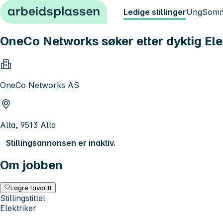
Hopp til innhold
Ledige stillinger
Ung
Somm
OneCo Networks søker etter dyktig Elek
OneCo Networks AS
Alta, 9513 Alta
Stillingsannonsen er inaktiv.
Om jobben
Lagre favoritt
Stillingstittel
Elektriker