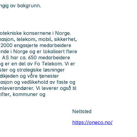
engig av bakgrunn.
trotekniske konsernene i Norge.
asjon, telekom, mobil, sikkerhet,
ær 2000 engasjerte medarbeidere
nde i Norge og er lokalisert flere
s AS har ca. 650 medarbeidere
og er en del av Fo Telekom. Vi er
ter og strategiske løsninger
dikjeden og våre tjenester
lasjon og vedlikehold av faste og
leverandører. Vi leverer også til
drifter, kommuner og
Nettsted
https://oneco.no/