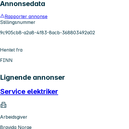
Annonsedata
Rapporter annonse
Stillingsnummer
9c905cb8-a2a8-4f83-8acb-368803492a02
Hentet fra
FINN
Lignende annonser
Service elektriker
Arbeidsgiver
Bravida Norge