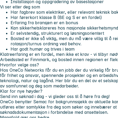
Installasjon og oppgradering av basestasjoner
Vi ser etter deg som
Har fagbrev som elektriker,
eller relevant teknisk b
Har førerkort klasse B (BE og S er en fordel)
Erfaring fra bransjen er en bonus
Kan sikkerhetsklareres hos nasjonale sikkerhetsmynd
Er selvstendig, strukturert og løsningsorientert
Bosted er ikke så viktig, men du må være villig til å re
rotasjon/turnus ordning ved behov.
Har godt humør og trives i team
Klatreerfaring er en fordel, men ikke et krav - vi tilbyr n
Arbeidssted er Finnmark, og bosted innen regionen er fleks
Hvorfor velge oss?
Hos OneCo Networks får du en jobb der du virkelig får b
får frihet og ansvar, spennende prosjekter og en arbeids
teknologi, natur og lagånd. Her blir du en del av et selsk
av samfunnet og deg som medarbeider.
Klar for nye høyder?
Send inn søknad i dag - vi gleder oss til å høre fra deg!
OneCo benytter Semac for bakgrunnssjekk
av aktuelle ka
utføres etter samtykke fra deg som søker og innebærer at 
søknadsdokumentasjon i forbindelse med ansettelsen.
Mangfold gjør oss bedre.