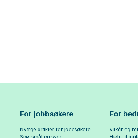
For jobbsøkere
For bedr
Nyttige artikler for jobbsøkere
Vilkår og ret
Spørsmål og svar
Hjelp til inn