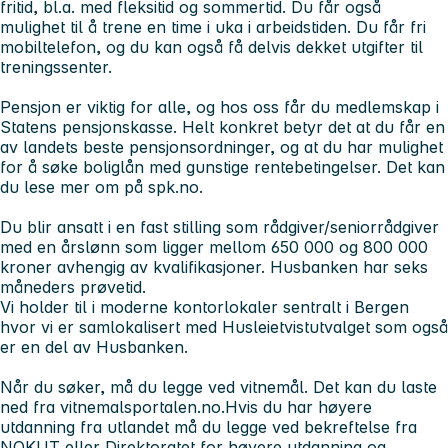
fritid, bl.a. med fleksitid og sommertid. Du får også
mulighet til å trene en time i uka i arbeidstiden. Du får fri
mobiltelefon, og du kan også få delvis dekket utgifter til
treningssenter.
Pensjon er viktig for alle, og hos oss får du medlemskap i
Statens pensjonskasse. Helt konkret betyr det at du får en
av landets beste pensjonsordninger, og at du har mulighet
for å søke boliglån med gunstige rentebetingelser. Det kan
du lese mer om på spk.no.
Du blir ansatt i en fast stilling som rådgiver/seniorrådgiver
med en årslønn som ligger mellom 650 000 og 800 000
kroner avhengig av kvalifikasjoner. Husbanken har seks
måneders prøvetid.
Vi holder til i moderne kontorlokaler sentralt i Bergen
hvor vi er samlokalisert med Husleietvistutvalget som også
er en del av Husbanken.
Når du søker, må du legge ved vitnemål. Det kan du laste
ned fra vitnemalsportalen.no.Hvis du har høyere
utdanning fra utlandet må du legge ved bekreftelse fra
NOKUT eller Direktoratet for høyere utdanning og