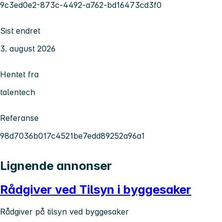
9c3ed0e2-873c-4492-a762-bd16473cd3f0
Sist endret
3. august 2026
Hentet fra
talentech
Referanse
98d7036b017c4521be7edd89252a96a1
Lignende annonser
Rådgiver ved Tilsyn i byggesaker
Rådgiver på tilsyn ved byggesaker