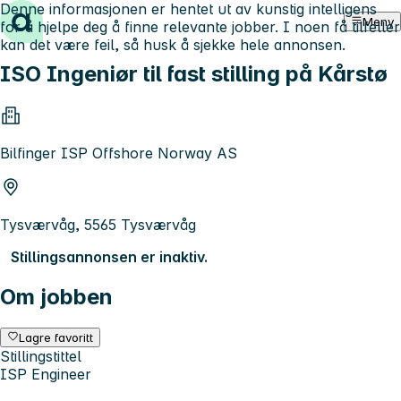
Denne informasjonen er hentet ut av kunstig intelligens
Hopp til innhold
Meny
for å hjelpe deg å finne relevante jobber. I noen få tilfeller
kan det være feil, så husk å sjekke hele annonsen.
ISO Ingeniør til fast stilling på Kårstø
Bilfinger ISP Offshore Norway AS
Tysværvåg, 5565 Tysværvåg
Stillingsannonsen er inaktiv.
Om jobben
Lagre favoritt
Stillingstittel
ISP Engineer