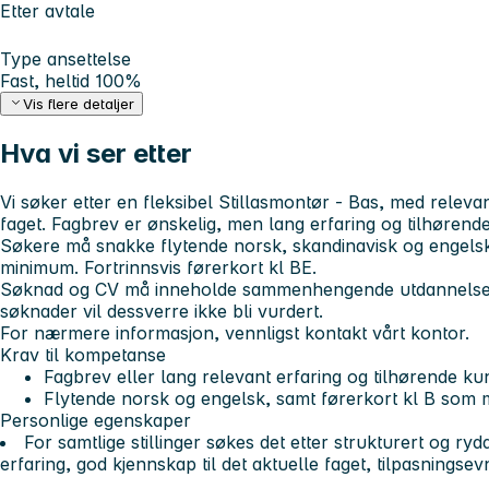
Etter avtale
Type ansettelse
Fast, heltid 100%
Vis flere detaljer
Hva vi ser etter
Vi søker etter en fleksibel Stillasmontør - Bas, med relev
faget. Fagbrev er ønskelig, men lang erfaring og tilhørende
Søkere må snakke flytende norsk, skandinavisk og engelsk
minimum. Fortrinnsvis førerkort kl BE.
Søknad og CV må inneholde sammenhengende utdannelse og
søknader vil dessverre ikke bli vurdert.
For nærmere informasjon, vennligst kontakt vårt kontor.
Krav til kompetanse
Fagbrev eller lang relevant erfaring og tilhørende k
Flytende norsk og engelsk, samt førerkort kl B som
Personlige egenskaper
For samtlige stillinger søkes det etter strukturert og ry
erfaring, god kjennskap til det aktuelle faget, tilpasningsevne o