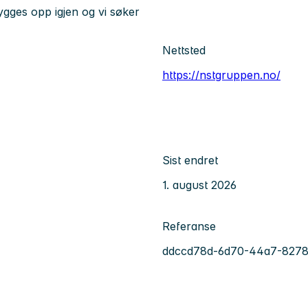
bygges opp igjen og vi søker
Nettsted
https://nstgruppen.no/
Sist endret
1. august 2026
Referanse
ddccd78d-6d70-44a7-827