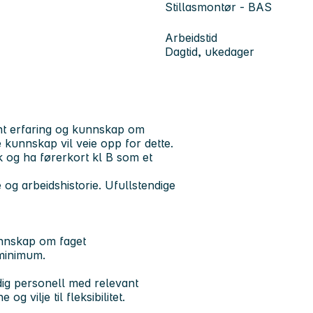
Stillasmontør - BAS
Arbeidstid
Dagtid, ukedager
ant erfaring og kunnskap om
 kunnskap vil veie opp for dette.
 og ha førerkort kl B som et
 arbeidshistorie. Ufullstendige
unnskap om faget
 minimum.
ddig personell med relevant
g vilje til fleksibilitet.