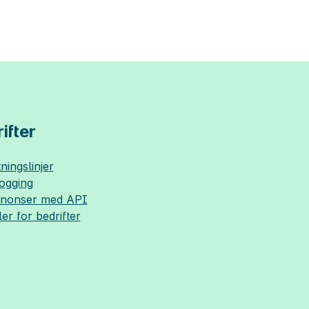
ifter
ningslinjer
logging
nnonser med API
ler for bedrifter