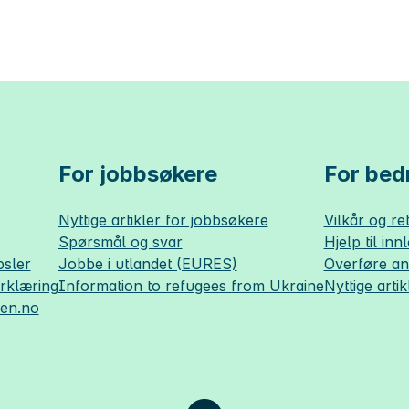
For jobbsøkere
For bedr
Nyttige artikler for jobbsøkere
Vilkår og ret
Spørsmål og svar
Hjelp til inn
sler
Jobbe i utlandet (EURES)
Overføre a
erklæring
Information to refugees from Ukraine
Nyttige artik
sen.no