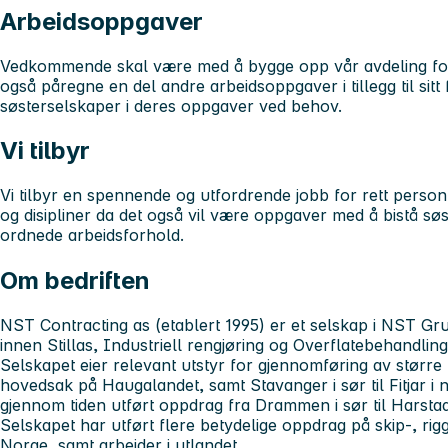
Arbeidsoppgaver
Vedkommende skal være med å bygge opp vår avdeling for 
også påregne en del andre arbeidsoppgaver i tillegg til sitt
søsterselskaper i deres oppgaver ved behov.
Vi tilbyr
Vi tilbyr en spennende og utfordrende jobb for rett pers
og disipliner da det også vil være oppgaver med å bistå søs
ordnede arbeidsforhold.
Om bedriften
NST Contracting as (etablert 1995) er et selskap i NST G
innen Stillas, Industriell rengjøring og Overflatebehandling
Selskapet eier relevant utstyr for gjennomføring av større 
hovedsak på Haugalandet, samt Stavanger i sør til Fitjar i 
gjennom tiden utført oppdrag fra Drammen i sør til Harstad
Selskapet har utført flere betydelige oppdrag på skip-, rigg
Norge, samt arbeider i utlandet