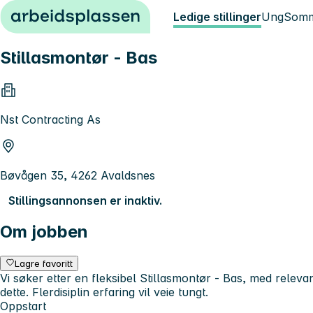
Hopp til innhold
Ledige stillinger
Ung
Somm
Stillasmontør - Bas
Nst Contracting As
Bøvågen 35, 4262 Avaldsnes
Stillingsannonsen er inaktiv.
Om jobben
Lagre favoritt
Vi søker etter en fleksibel Stillasmontør - Bas, med relev
dette. Flerdisiplin erfaring vil veie tungt.
Oppstart