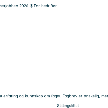
erjobben
2026
☀️
For bedrifter
ant erfaring og kunnskap om faget. Fagbrev er ønskelig, me
Stillingstittel