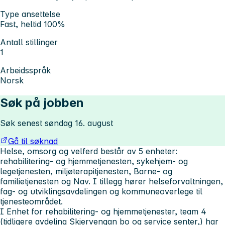
Type ansettelse
Fast, heltid 100%
Antall stillinger
1
Arbeidsspråk
Norsk
Søk på jobben
Søk senest søndag 16. august
Gå til søknad
Helse, omsorg og velferd består av 5 enheter:
rehabilitering- og hjemmetjenesten, sykehjem- og
legetjenesten, miljøterapit
jenesten, Barne- og
familietjenesten og Nav. I tillegg hører helseforvaltningen,
fag- og utviklingsavdelingen og kommuneoverlege til
tjenesteområdet.
I Enhet for rehabilitering- og hjemmetjenester, team 4
(tidligere avdeling Skjervengan bo og service senter,) har