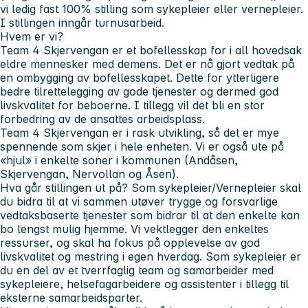
vi ledig fast 100% stilling som sykepleier eller vernepleier.
I stillingen inngår turnusarbeid.
Hvem er vi?
Team 4 Skjervengan er et bofellesskap for i all hovedsak
eldre mennesker med demens. Det er nå gjort vedtak på
en ombygging av bofellesskapet. Dette for ytterligere
bedre tilrettelegging av gode tjenester og dermed god
livskvalitet for beboerne. I tillegg vil det bli en stor
forbedring av de ansattes arbeidsplass.
Team 4 Skjervengan er i rask utvikling, så det er mye
spennende som skjer i hele enheten. Vi er også ute på
«hjul» i enkelte soner i kommunen (Andåsen,
Skjervengan, Nervollan og Åsen).
Hva går stillingen ut på?
Som sykepleier/Vernepleier skal
du bidra til at vi sammen utøver trygge og forsvarlige
vedtaksbaserte tjenester som bidrar til at den enkelte kan
bo lengst mulig hjemme. Vi vektlegger den enkeltes
ressurser, og skal ha fokus på opplevelse av god
livskvalitet og mestring i egen hverdag. Som sykepleier er
du en del av et tverrfaglig team og samarbeider med
sykepleiere, helsefagarbeidere og assistenter i tillegg til
eksterne samarbeidsparter.