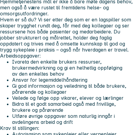
Hjemmetjenestens mål er ikke å bare møte dagens behov,
men også å være rustet til fremtidens helse- og
omsorgsutfordringer.
Hvem er så du?
Vi ser etter deg som er en lagspiller som
skaper trygghet rundt deg, får med deg kollegaer og ser
ressursene hos både pasienter og medarbeidere. Du
jobber strukturert og målrettet, holder deg faglig
oppdatert og trives med å omsette kunnskap til god og
trygg sykepleie i praksis – også når hverdagen er travel.
Arbeidsoppgaver:
Ivareta den enkelte brukers ressurser,
brukermedvirkning og gi en helhetlig oppfølging
av den enkeltes behov
Ansvar for legemiddelhåndtering
Gi god informasjon og veiledning til både brukere,
pårørende og kollegaer
Veilede og følge opp vikarer, elever og lærlinger
Bidra til et godt samarbeid også med frivillige,
brukere og pårørende
Utføre øvrige oppgaver som naturlig inngår i
avdelingens arbeid og drift
Krav til stillingen:
Autorisasjon som sykepleier eller vernepleier