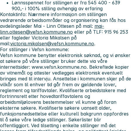
Lønnsspennet for stillingen er fra 545 400 - 639
900,- i 100% stilling avhengig av erfaring
Kontaktinfo
:
Nærmere informasjon om stillingen
vedrørende arbeidsområder og organisering kan fås hos
avdelingsleder Mai - Linn Ottesen på mail:
mai-
linn.ottesen@vefsn.kommune.no
eller på TLF: 915 96 253
eller fagleder Victoria Mikalsen på
mail:
victoria.mikalsen@vefsn.kommune.no
.
For stillinger i Vefsn kommune:
Vefsn kommune benytter elektronisk søknad, og vi ønsker
at søkere på våre stillinger bruker dette via våre
internettsider: www.vefsn.kommune.no. Bekreftede kopier
av vitnemål og attester vedlegges elektronisk eventuelt
bringes med til intervju. Ansettelse i kommunen skjer på de
vilkår som til enhver tid går frem av gjeldende lover,
reglement og tariffavtaler. Kvalifiserte arbeidstakere med
fortrinnsrett etter hovedtariffavtalens og
arbeidsmiljølovens bestemmelser vil kunne gå foran
eksterne søkere. Kvalifiserte søkere uansett alder,
funksjonsnedsettelse eller kulturell bakgrunn oppfordres
til å søke våre ledige stillinger. Søkerlister blir
offentliggjort. Ved tilsetting i enkelte stillinger må det