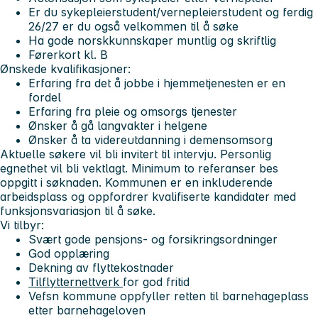
Er du sykepleierstudent/vernepleierstudent og ferdig
26/27 er du også velkommen til å søke
Ha gode norskkunnskaper muntlig og skriftlig
Førerkort kl. B
Ønskede kvalifikasjoner:
Erfaring fra det å jobbe i hjemmetjenesten er en
fordel
Erfaring fra pleie og omsorgs tjenester
Ønsker å gå langvakter i helgene
Ønsker å ta videreutdanning i demensomsorg
Aktuelle søkere vil bli invitert til intervju. Personlig
egnethet vil bli vektlagt. Minimum to referanser bes
oppgitt i søknaden. Kommunen er en inkluderende
arbeidsplass og oppfordrer kvalifiserte kandidater med
funksjonsvariasjon til å søke.
Vi tilbyr:
Svært gode pensjons- og forsikringsordninger
God opplæring
Dekning av flyttekostnader
Tilflytternettverk
for god fritid
Vefsn kommune oppfyller retten til barnehageplass
etter barnehageloven