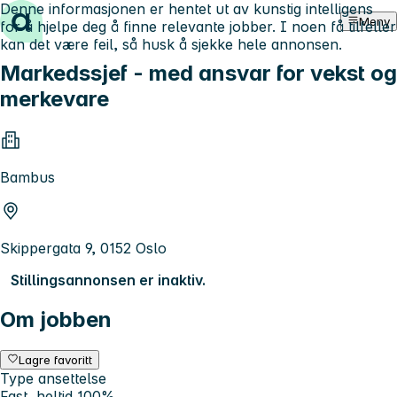
Denne informasjonen er hentet ut av kunstig intelligens
Hopp til innhold
Meny
for å hjelpe deg å finne relevante jobber. I noen få tilfeller
kan det være feil, så husk å sjekke hele annonsen.
Markedssjef - med ansvar for vekst og
merkevare
Bambus
Skippergata 9, 0152 Oslo
Stillingsannonsen er inaktiv.
Om jobben
Lagre favoritt
Type ansettelse
Fast, heltid 100%