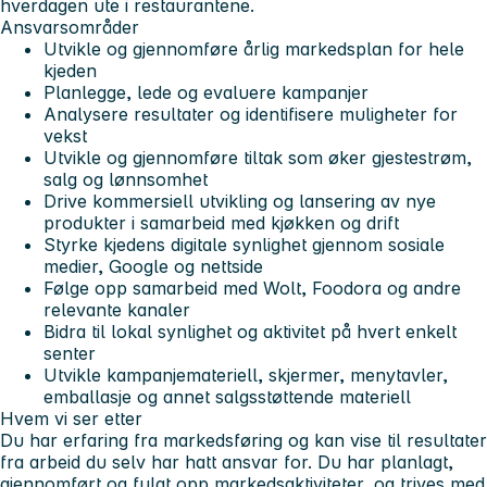
hverdagen ute i restaurantene.
Ansvarsområder
Utvikle og gjennomføre årlig markedsplan for hele
kjeden
Planlegge, lede og evaluere kampanjer
Analysere resultater og identifisere muligheter for
vekst
Utvikle og gjennomføre tiltak som øker gjestestrøm,
salg og lønnsomhet
Drive kommersiell utvikling og lansering av nye
produkter i samarbeid med kjøkken og drift
Styrke kjedens digitale synlighet gjennom sosiale
medier, Google og nettside
Følge opp samarbeid med Wolt, Foodora og andre
relevante kanaler
Bidra til lokal synlighet og aktivitet på hvert enkelt
senter
Utvikle kampanjemateriell, skjermer, menytavler,
emballasje og annet salgsstøttende materiell
Hvem vi ser etter
Du har erfaring fra markedsføring og kan vise til resultater
fra arbeid du selv har hatt ansvar for. Du har planlagt,
gjennomført og fulgt opp markedsaktiviteter, og trives med