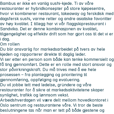
Bambus er ikke en vanlig sushi-kjede. Ti av våre
restauranter er hybridkonsepter på store kjøpesentre,
hvor vi kombinerer restaurant, takeaway og ferskdisk med
dagsfersk sushi, varme retter og andre asiatiske favoritter
av høy kvalitet. I tillegg har vi vår flaggskiprestaurant i
Sandvika. Det er denne kombinasjonen av kvalitet,
tilgjengelighet og effektiv drift som har gjort oss til det vi er
i dag.
Om rollen
Du blir ansvarlig for markedsarbeidet på tvers av hele
kjeden og rapporterer direkte til daglig leder.
Vi ser etter en person som både kan tenke kommersielt og
få ting gjennomført. Dette er en rolle med stort ansvar og
stor påvirkningskraft. Du må trives med å eie hele
prosessen – fra planlegging og prioritering til
gjennomføring, oppfølging og evaluering.
Du vil jobbe tett med ledelse, gründere og våre
restauranter for å sikre at markedsaktivitetene skaper
synlighet, trafikk og lønnsom vekst.
Arbeidshverdagen vil være delt mellom hovedkontoret i
Oslo sentrum og restaurantene våre. Vi tror de beste
beslutningene tas når man er tett på både gjestene og