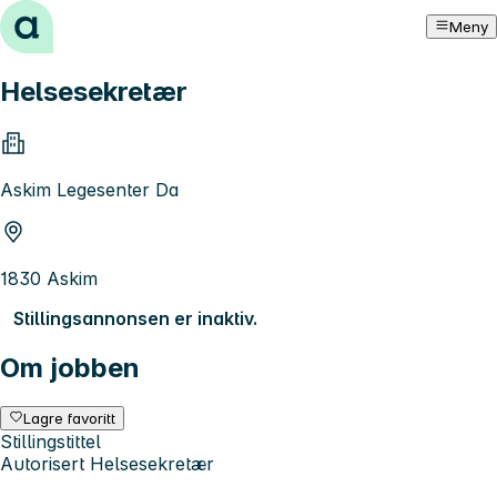
Hopp til innhold
Meny
Helsesekretær
Askim Legesenter Da
1830 Askim
Stillingsannonsen er inaktiv.
Om jobben
Lagre favoritt
Stillingstittel
Autorisert Helsesekretær