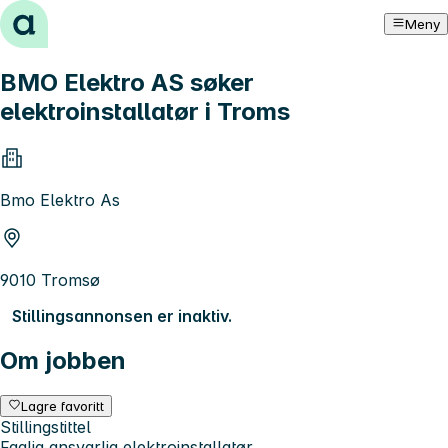
Hopp til innhold
Meny
BMO Elektro AS søker
elektroinstallatør i Troms
Bmo Elektro As
9010 Tromsø
Stillingsannonsen er inaktiv.
Om jobben
Lagre favoritt
Stillingstittel
Faglig ansvarlig elektroinstallatør