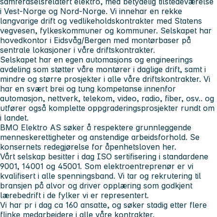
samferdselsrelatert elektro, med betydelig tilstedeværelse
i Vest-Norge og Nord-Norge. Vi innehar en rekke
langvarige drift og vedlikeholdskontrakter med Statens
vegvesen, fylkeskommuner og kommuner. Selskapet har
hovedkontor i Eidsvåg/Bergen med montørbaser på
sentrale lokasjoner i våre driftskontrakter.
Selskapet har en egen automasjons og engineerings
avdeling som støtter våre montører i daglige drift, samt i
mindre og større prosjekter i alle våre driftskontrakter. Vi
har en svært brei og tung kompetanse innenfor
automasjon, nettverk, telekom, video, radio, fiber, osv.. og
utfører også komplette oppgraderingsprosjekter rundt om
i landet.
BMO Elektro AS søker å respektere grunnleggende
menneskerettigheter og anstendige arbeidsforhold. Se
konsernets redegjørelse for åpenhetsloven her.
Vårt selskap besitter i dag ISO sertifisering i standardene
9001, 14001 og 45001. Som elektroentreprenør er vi
kvalifisert i alle spenningsband. Vi tar og rekrutering til
bransjen på alvor og driver opplæring som godkjent
lærebedrift i de fylker vi er representert.
Vi har pr i dag ca 160 ansatte, og søker stadig etter flere
flinke medarbeidere i alle våre kontrakter.