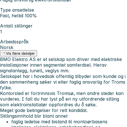
Type ansettelse
Fast, heltid 100%
Antall stillinger
1
Arbeidsspråk
Norsk
Vis flere detaljer
BMO Elektro AS er et selskap som driver med elektriske
installasjoner innen segmentet samferdsel. Herav
signalanlegg, tunell, veglys mm.
Selskapet har i hovedsak offentlig tilbyder som kunde og i
den sammenheng søker vi etter faglig ansvarlig for Troms
fylke.
Kontorsted er fortrinnsvis Tromsø, men andre steder kan
vurderes. I fall du har lyst på en ny utfordrende stlling
som elektroinstallatør oppfordres du å søke.
Meget gode betingelser for rett kandidat.
Stillingsinnhold blir blant annet
faglig ledelse med bistand til montoørbasens