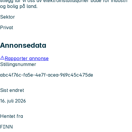
tillegg tar vi oss av elektroinstallasjoner både for industri
og bolig på land.
Sektor
Privat
Annonsedata
Rapporter annonse
Stillingsnummer
abc4f76c-fa5e-4e7f-acea-969c45c475de
Sist endret
16. juli 2026
Hentet fra
FINN