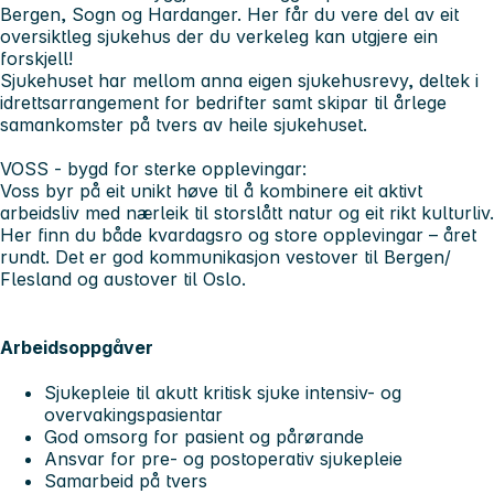
Bergen, Sogn og Hardanger. Her får du vere del av eit
oversiktleg sjukehus der du verkeleg kan utgjere ein
forskjell!
Sjukehuset har mellom anna eigen sjukehusrevy, deltek i
idrettsarrangement for bedrifter samt skipar til årlege
samankomster på tvers av heile sjukehuset.
VOSS - bygd for sterke opplevingar:
Voss byr på eit unikt høve til å kombinere eit aktivt
arbeidsliv med nærleik til storslått natur og eit rikt kulturliv.
Her finn du både kvardagsro og store opplevingar – året
rundt. Det er god kommunikasjon vestover til Bergen/
Flesland og austover til Oslo.
Arbeidsoppgåver
Sjukepleie til akutt kritisk sjuke intensiv- og
overvakingspasientar
God omsorg for pasient og pårørande
Ansvar for pre- og postoperativ sjukepleie
Samarbeid på tvers