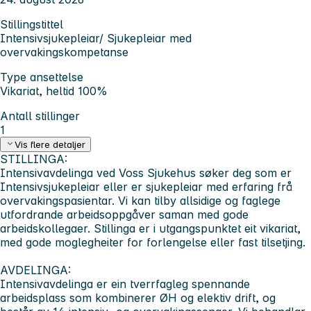
Stillingstittel
Intensivsjukepleiar/ Sjukepleiar med
overvakingskompetanse
Type ansettelse
Vikariat, heltid 100%
Antall stillinger
1
Vis flere detaljer
STILLINGA:
Intensivavdelinga ved Voss Sjukehus søker deg som er
Intensivsjukepleiar eller er sjukepleiar med erfaring frå
overvakingspasientar. Vi kan tilby allsidige og faglege
utfordrande arbeidsoppgåver saman med gode
arbeidskollegaer. Stillinga er i utgangspunktet eit vikariat,
med gode moglegheiter for forlengelse eller fast tilsetjing.
AVDELINGA:
Intensivavdelinga er ein tverrfagleg spennande
arbeidsplass som kombinerer ØH og elektiv drift, og