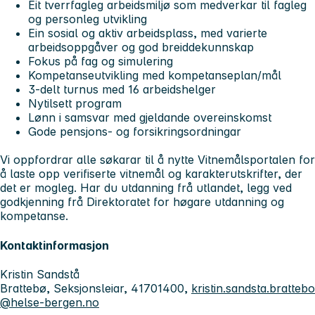
Eit tverrfagleg arbeidsmiljø som medverkar til fagleg
og personleg utvikling
Ein sosial og aktiv arbeidsplass, med varierte
arbeidsoppgåver og god breiddekunnskap
Fokus på fag og simulering
Kompetanseutvikling med kompetanseplan/mål
3-delt turnus med 16 arbeidshelger
Nytilsett program
Lønn i samsvar med gjeldande overeinskomst
Gode pensjons- og forsikringsordningar
Vi oppfordrar alle søkarar til å nytte Vitnemålsportalen for
å laste opp verifiserte vitnemål og karakterutskrifter, der
det er mogleg. Har du utdanning frå utlandet, legg ved
godkjenning frå Direktoratet for høgare utdanning og
kompetanse.
Kontaktinformasjon
Kristin Sandstå
Brattebø, Seksjonsleiar, 41701400,
kristin.sandsta.brattebo
@helse-bergen.no