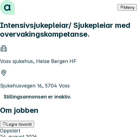
Hopp til innhold
Meny
Intensivsjukepleiar/ Sjukepleiar med
overvakingskompetanse.
Voss sjukehus, Helse Bergen HF
Sjukehusvegen 16, 5704 Voss
Stillingsannonsen er inaktiv.
Om jobben
Lagre favoritt
Oppstart
24. august 2026