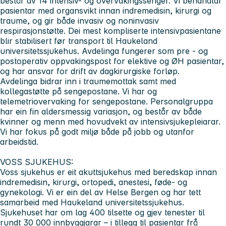
består av 14 intensiv- og overvakingssenger. Vi behandlar
pasientar med organsvikt innan indremedisin, kirurgi og
traume, og gir både invasiv og noninvasiv
respirasjonstøtte. Dei mest kompliserte intensivpasientane
blir stabilisert før transport til Haukeland
universitetssjukehus. Avdelinga fungerer som pre - og
postoperativ oppvakingspost for elektive og ØH pasientar,
og har ansvar for drift av dagkirurgiske forløp.
Avdelinga bidrar inn i traumemottak samt med
kollegastøtte på sengepostane. Vi har og
telemetriovervaking for sengepostane. Personalgruppa
har ein fin aldersmessig variasjon, og består av både
kvinner og menn med hovudvekt av intensivsjukepleiarar.
Vi har fokus på godt miljø både på jobb og utanfor
arbeidstid.
VOSS SJUKEHUS:
Voss sjukehus er eit akuttsjukehus med beredskap innan
indremedisin, kirurgi, ortopedi, anestesi, føde- og
gynekologi. Vi er ein del av Helse Bergen og har tett
samarbeid med Haukeland universitetssjukehus.
Sjukehuset har om lag 400 tilsette og gjev tenester til
rundt 30 000 innbyggjarar – i tillegg til pasientar frå