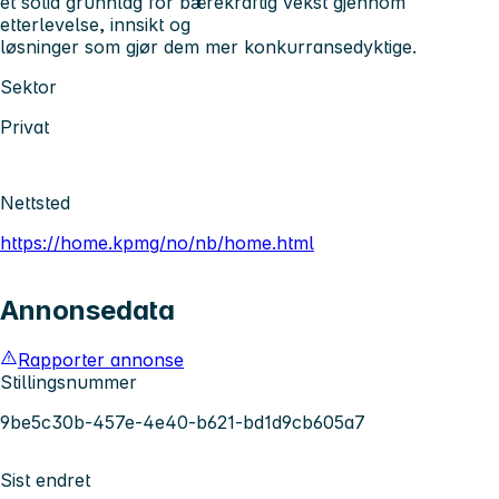
et solid grunnlag for bærekraftig vekst gjennom
etterlevelse, innsikt og
løsninger som gjør dem mer konkurransedyktige.
Sektor
Privat
Nettsted
https://home.kpmg/no/nb/home.html
Annonsedata
Rapporter annonse
Stillingsnummer
9be5c30b-457e-4e40-b621-bd1d9cb605a7
Sist endret