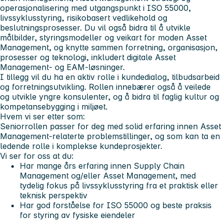
operasjonalisering med utgangspunkt i ISO 55000,
livssyklusstyring, risikobasert vedlikehold og
beslutningsprosesser. Du vil også bidra til å utvikle
målbilder, styringsmodeller og veikart for moden Asset
Management, og knytte sammen forretning, organisasjon,
prosesser og teknologi, inkludert digitale Asset
Management- og EAM-løsninger.
I tillegg vil du ha en aktiv rolle i kundedialog, tilbudsarbeid
og forretningsutvikling. Rollen innebærer også å veilede
og utvikle yngre konsulenter, og å bidra til faglig kultur og
kompetansebygging i miljøet.
Hvem vi ser etter som:
Seniorrollen passer for deg med solid erfaring innen Asset
Management‑relaterte problemstillinger, og som kan ta en
ledende rolle i komplekse kundeprosjekter.
Vi ser for oss at du:
Har mange års erfaring innen Supply Chain
Management og/eller Asset Management, med
tydelig fokus på livssyklusstyring fra et praktisk eller
teknisk perspektiv
Har god forståelse for ISO 55000 og beste praksis
for styring av fysiske eiendeler