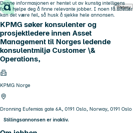
Denne informasjonen er hentet ut av kunstig intelligens
Hopp til innhold
Meny
for å hjelpe deg å finne relevante jobber. I noen få tilfeller
kan det være feil, så husk å sjekke hele annonsen.
KPMG søker konsulenter og
prosjektledere innen Asset
Management til Norges ledende
konsulentmiljø Customer \&
Operations,
KPMG Norge
Dronning Eufemias gate 6A, 0191 Oslo, Norway, 0191 Oslo
Stillingsannonsen er inaktiv.
Om jobben