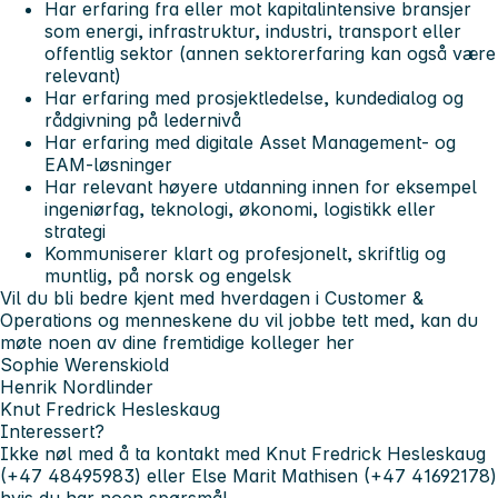
Har erfaring fra eller mot kapitalintensive bransjer
som energi, infrastruktur, industri, transport eller
offentlig sektor (annen sektorerfaring kan også være
relevant)
Har erfaring med prosjektledelse, kundedialog og
rådgivning på ledernivå
Har erfaring med digitale Asset Management‑ og
EAM‑løsninger
Har relevant høyere utdanning innen for eksempel
ingeniørfag, teknologi, økonomi, logistikk eller
strategi
Kommuniserer klart og profesjonelt, skriftlig og
muntlig, på norsk og engelsk
Vil du bli bedre kjent med hverdagen i Customer &
Operations og menneskene du vil jobbe tett med, kan du
møte noen av dine fremtidige kolleger her
Sophie Werenskiold
Henrik Nordlinder
Knut Fredrick Hesleskaug
Interessert?
Ikke nøl med å ta kontakt med Knut Fredrick Hesleskaug
(+47 48495983) eller Else Marit Mathisen (+47 41692178)