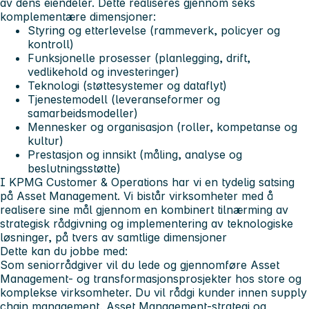
av dens eiendeler. Dette realiseres gjennom seks
komplementære dimensjoner:
Styring og etterlevelse
(rammeverk, policyer og
kontroll)
Funksjonelle prosesser
(planlegging, drift,
vedlikehold og investeringer)
Teknologi
(støttesystemer og dataflyt)
Tjenestemodell
(leveranseformer og
samarbeidsmodeller)
Mennesker og organisasjon
(roller, kompetanse og
kultur)
Prestasjon og innsikt
(måling, analyse og
beslutningsstøtte)
I KPMG Customer & Operations har vi en tydelig satsing
på Asset Management. Vi bistår virksomheter med å
realisere sine mål gjennom en kombinert tilnærming av
strategisk rådgivning og implementering av teknologiske
løsninger, på tvers av samtlige dimensjoner
Dette kan du jobbe med:
Som seniorrådgiver vil du lede og gjennomføre Asset
Management- og transformasjonsprosjekter hos store og
komplekse virksomheter. Du vil rådgi kunder innen supply
chain management, Asset Management-strategi og