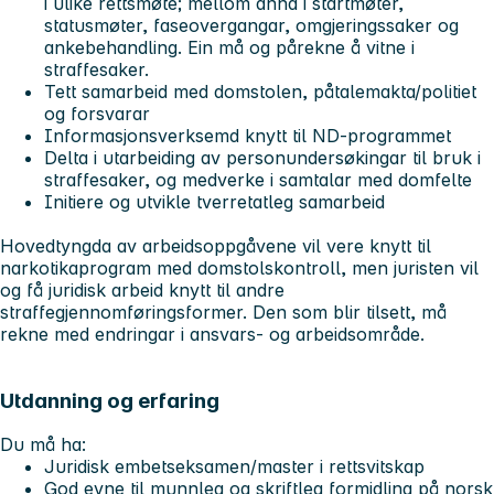
i ulike rettsmøte; mellom anna i startmøter,
statusmøter, faseovergangar, omgjeringssaker og
ankebehandling. Ein må og pårekne å vitne i
straffesaker.
Tett samarbeid med domstolen, påtalemakta/politiet
og forsvarar
Informasjonsverksemd knytt til ND-programmet
Delta i utarbeiding av personundersøkingar til bruk i
straffesaker, og medverke i samtalar med domfelte
Initiere og utvikle tverretatleg samarbeid
Hovedtyngda av arbeidsoppgåvene vil vere knytt til
narkotikaprogram med domstolskontroll, men juristen vil
og få juridisk arbeid knytt til andre
straffegjennomføringsformer. Den som blir tilsett, må
rekne med endringar i ansvars- og arbeidsområde.
Utdanning og erfaring
Du må ha:
Juridisk embetseksamen/master i rettsvitskap
God evne til munnleg og skriftleg formidling på norsk