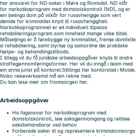
har ansvaret for ND-saker i Møre og Romsdal. ND står
for narkotikaprogram med domstolskontroll (ND), og er
ein betinga dom på vilkår for rusavhengige som vert
dømde for kriminalitet knytt til rusavhengigheit.
Narkotikaprogrammet er eit individuelt tilpassa
rehabiliteringsprogram som inneheld mange ulike tiltak.
Målsetjinga er å førebyggje ny kriminalitet, fremje domfelte
si rehabilitering, samt styrkje og samordne dei praktiske
hjelpe- og behandlingstilboda.
I tillegg vil du få juridiske arbeidsoppgåver knyta til andre
straffegjennomføringsformer. Her vil du inngå i team med
ein anna jurist på kontoret.
Stillinga har kontorstad i Molde.
Noko reiseverksemd må ein rekne med.
Du kan lese meir om friomsorgen her.
Arbeidsoppgåver
Ha fagansvar for narkotikaprogram med
domstolskontroll, leie saksgjennomgang og rettleie
saksbehandlarar ved behov
Forberede saker til og representere kriminalomsorga