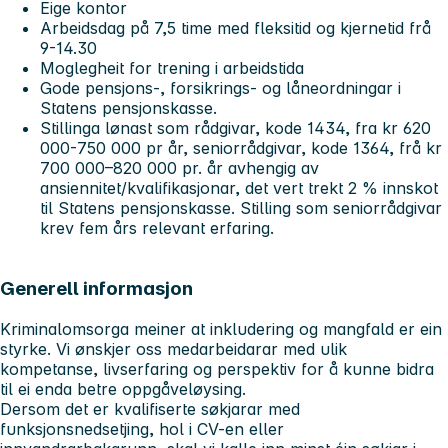
Eige kontor
Arbeidsdag på 7,5 time med fleksitid og kjernetid frå
9-14.30
Moglegheit for trening i arbeidstida
Gode pensjons-, forsikrings- og låneordningar i
Statens pensjonskasse.
Stillinga lønast som rådgivar, kode 1434, fra kr 620
000-750 000 pr år, seniorrådgivar, kode 1364, frå kr
700 000–820 000 pr. år avhengig av
ansiennitet/kvalifikasjonar, det vert trekt 2 % innskot
til Statens pensjonskasse. Stilling som seniorrådgivar
krev fem års relevant erfaring.
Generell informasjon
Kriminalomsorga meiner at inkludering og mangfald er ein
styrke. Vi ønskjer oss medarbeidarar med ulik
kompetanse, livserfaring og perspektiv for å kunne bidra
til ei enda betre oppgåveløysing.
Dersom det er kvalifiserte søkjarar med
funksjonsnedsetjing, hol i CV-en eller