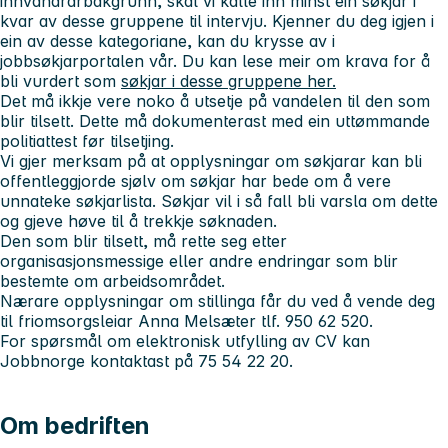
innvandrarbakgrunn, skal vi kalle inn minst éin søkjar i
kvar av desse gruppene til intervju. Kjenner du deg igjen i
ein av desse kategoriane, kan du krysse av i
jobbsøkjarportalen vår. Du kan lese meir om krava for å
bli vurdert som
søkjar i desse gruppene her.
Det må ikkje vere noko å utsetje på vandelen til den som
blir tilsett. Dette må dokumenterast med ein uttømmande
politiattest før tilsetjing.
Vi gjer merksam på at opplysningar om søkjarar kan bli
offentleggjorde sjølv om søkjar har bede om å vere
unnateke søkjarlista. Søkjar vil i så fall bli varsla om dette
og gjeve høve til å trekkje søknaden.
Den som blir tilsett, må rette seg etter
organisasjonsmessige eller andre endringar som blir
bestemte om arbeidsområdet.
Nærare opplysningar om stillinga får du ved å vende deg
til
friomsorgsleiar Anna Melsæter tlf. 950 62 520.
For spørsmål om elektronisk utfylling av CV kan
Jobbnorge kontaktast på 75 54 22 20.
Om bedriften