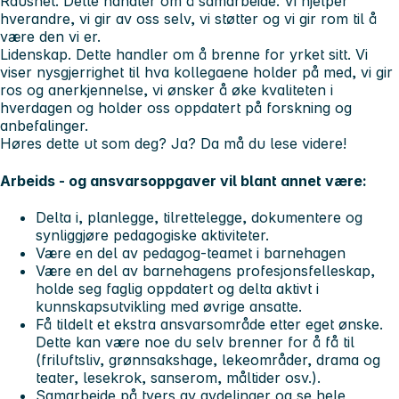
Raushet.
Dette handler om å samarbeide. Vi hjelper
hverandre, vi gir av oss selv, vi støtter og vi gir rom til å
være den vi er.
Lidenskap.
Dette handler om å brenne for yrket sitt. Vi
viser nysgjerrighet til hva kollegaene holder på med, vi gir
ros og anerkjennelse, vi ønsker å øke kvaliteten i
hverdagen og holder oss oppdatert på forskning og
anbefalinger.
Høres dette ut som deg? Ja? Da må du lese videre!
Arbeids - og ansvarsoppgaver vil blant annet være:
Delta i, planlegge, tilrettelegge, dokumentere og
synliggjøre pedagogiske aktiviteter.
Være en del av pedagog-teamet i barnehagen
Være en del av barnehagens profesjonsfelleskap,
holde seg faglig oppdatert og delta aktivt i
kunnskapsutvikling med øvrige ansatte.
Få tildelt et ekstra ansvarsområde etter eget ønske.
Dette kan være noe du selv brenner for å få til
(friluftsliv, grønnsakshage, lekeområder, drama og
teater, lesekrok, sanserom, måltider osv.).
Samarbeide på tvers av avdelinger og se hele