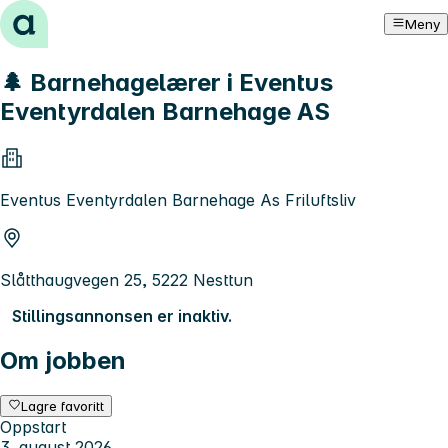
Hopp til innhold
Meny
🌲 Barnehagelærer i Eventus
Eventyrdalen Barnehage AS
Eventus Eventyrdalen Barnehage As Friluftsliv
Slåtthaugvegen 25, 5222 Nesttun
Stillingsannonsen er inaktiv.
Om jobben
Lagre favoritt
Oppstart
3. august 2026