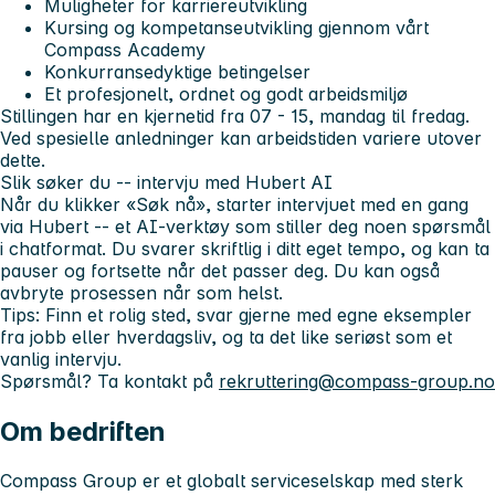
Muligheter for karriereutvikling
Kursing og kompetanseutvikling gjennom vårt
Compass Academy
Konkurransedyktige betingelser
Et profesjonelt, ordnet og godt arbeidsmiljø
Stillingen har en kjernetid fra 07 - 15, mandag til fredag.
Ved spesielle anledninger kan arbeidstiden variere utover
dette.
Slik søker du -- intervju med Hubert AI
Når du klikker «Søk nå», starter intervjuet med en gang
via Hubert -- et AI-verktøy som stiller deg noen spørsmål
i chatformat. Du svarer skriftlig i ditt eget tempo, og kan ta
pauser og fortsette når det passer deg. Du kan også
avbryte prosessen når som helst.
Tips: Finn et rolig sted, svar gjerne med egne eksempler
fra jobb eller hverdagsliv, og ta det like seriøst som et
vanlig intervju.
Spørsmål? Ta kontakt på
rekruttering@compass-group.no
Om bedriften
Compass Group er et globalt serviceselskap med sterk