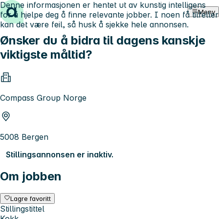
Denne informasjonen er hentet ut av kunstig intelligens
Hopp til innhold
Meny
for å hjelpe deg å finne relevante jobber. I noen få tilfeller
kan det være feil, så husk å sjekke hele annonsen.
Ønsker du å bidra til dagens kanskje
viktigste måltid?
Compass Group Norge
5008 Bergen
Stillingsannonsen er inaktiv.
Om jobben
Lagre favoritt
Stillingstittel
Kokk