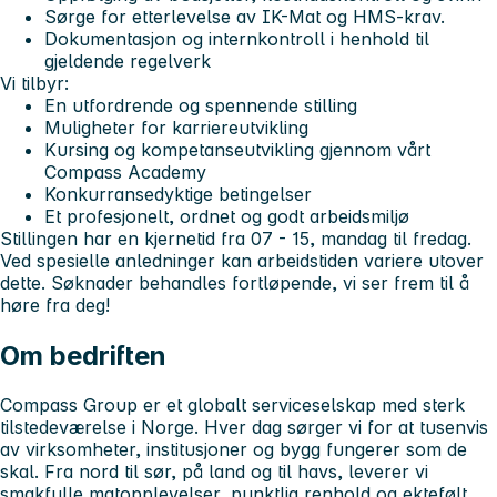
Sørge for etterlevelse av IK-Mat og HMS-krav.
Dokumentasjon og internkontroll i henhold til
gjeldende regelverk
Vi tilbyr:
En utfordrende og spennende stilling
Muligheter for karriereutvikling
Kursing og kompetanseutvikling gjennom vårt
Compass Academy
Konkurransedyktige betingelser
Et profesjonelt, ordnet og godt arbeidsmiljø
Stillingen har en kjernetid fra 07 - 15, mandag til fredag.
Ved spesielle anledninger kan arbeidstiden variere utover
dette. Søknader behandles fortløpende, vi ser frem til å
høre fra deg!
Om bedriften
Compass Group er et globalt serviceselskap med sterk
tilstedeværelse i Norge. Hver dag sørger vi for at tusenvis
av virksomheter, institusjoner og bygg fungerer som de
skal. Fra nord til sør, på land og til havs, leverer vi
smakfulle matopplevelser, punktlig renhold og ektefølt