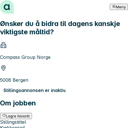
Hopp til innhold
Meny
Ønsker du å bidra til dagens kanskje
viktigste måltid?
Compass Group Norge
5008 Bergen
Stillingsannonsen er inaktiv.
Om jobben
Lagre favoritt
Stillingstittel
Kjøkkensjef