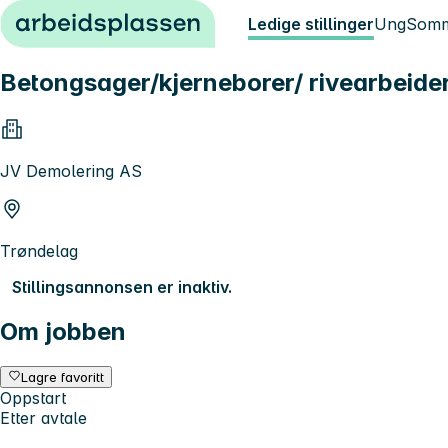
Hopp til innhold
Ledige stillinger
Ung
Somm
Betongsager/kjerneborer/ rivearbeide
JV Demolering AS
Trøndelag
Stillingsannonsen er inaktiv.
Om jobben
Lagre favoritt
Oppstart
Etter avtale