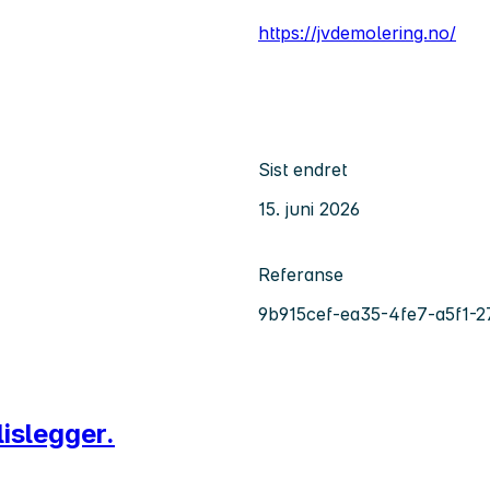
https://jvdemolering.no/
Sist endret
15. juni 2026
Referanse
9b915cef-ea35-4fe7-a5f1-
lislegger.