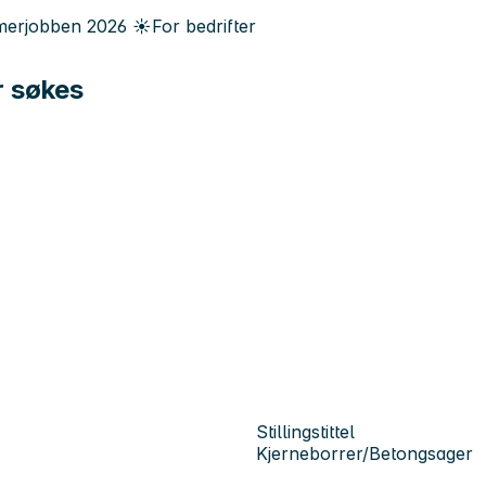
erjobben
2026
☀️
For bedrifter
r søkes
Stillingstittel
Kjerneborrer/Betongsager