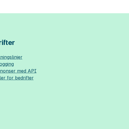
ifter
ningslinjer
logging
nnonser med API
ler for bedrifter