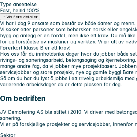
Type ansettelse
Fast, heltid 100%
Vis flere detaljer
Vi har i dag 9 ansatte som består av både damer og menn.
Vi søker etter personer som behersker norsk eller engelsk, 
bygg og anlegg er en fordel, men ikke ett krav. Du må like
for og forståelse av maskiner og verktøy. Vi gir alt av nø
Førerkort klasse B er ett krav!
Hos oss får du innholdsrike dager hvor du jobber både sel
rivings- og saneringsarbeid, betongsaging og kjerneboring
mange andre fag, da vi jobber mye prosjektbasert. Jobben
servicejobber og store prosjekt, nye og gamle bygg! Bare 
Så om du har du lyst å jobbe i ett trivelig arbeidsmiljø me
varierende arbeidsdager da er dette plassen for deg.
Om bedriften
JV Demolering AS ble stiftet i 2010. Vi driver med betongsa
sanering.
Vi er på forskjellige prosjekter og servicejobber, innenfor 
Sektor