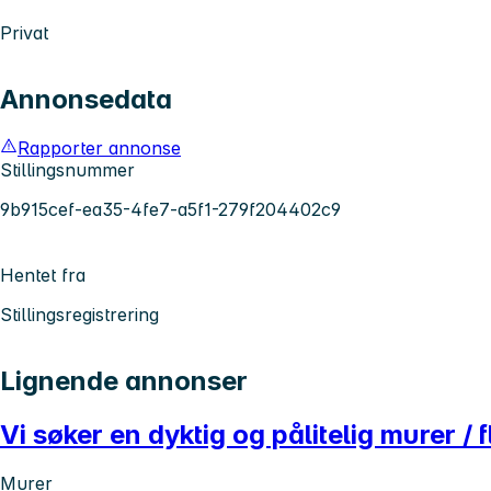
Privat
Annonsedata
Rapporter annonse
Stillingsnummer
9b915cef-ea35-4fe7-a5f1-279f204402c9
Hentet fra
Stillingsregistrering
Lignende annonser
Vi søker en dyktig og pålitelig murer / f
Murer