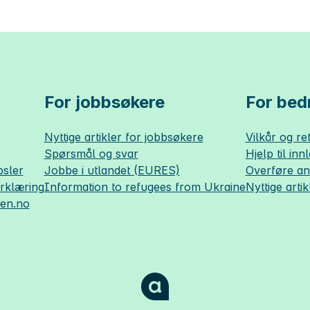
For jobbsøkere
For bedr
Nyttige artikler for jobbsøkere
Vilkår og ret
Spørsmål og svar
Hjelp til inn
sler
Jobbe i utlandet (EURES)
Overføre a
erklæring
Information to refugees from Ukraine
Nyttige artik
sen.no