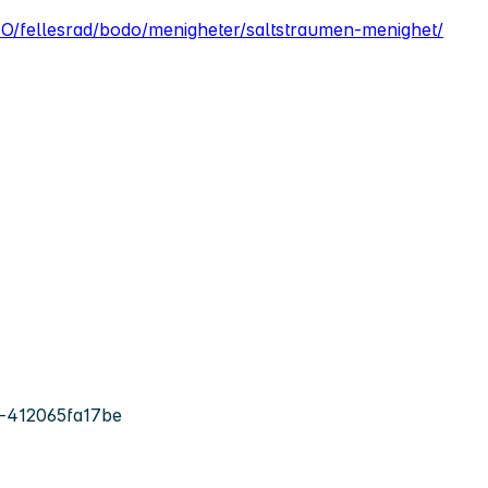
O/fellesrad/bodo/menigheter/saltstraumen-menighet/
-412065fa17be