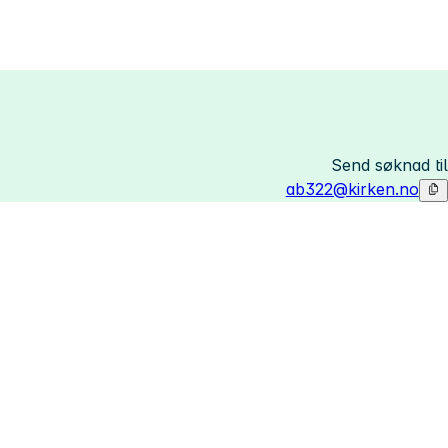
Send søknad til
ab322@kirken.no