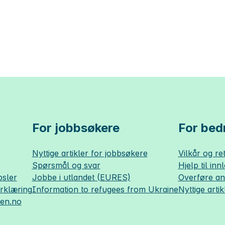
For jobbsøkere
For bedr
Nyttige artikler for jobbsøkere
Vilkår og ret
Spørsmål og svar
Hjelp til inn
sler
Jobbe i utlandet (EURES)
Overføre a
erklæring
Information to refugees from Ukraine
Nyttige artik
sen.no