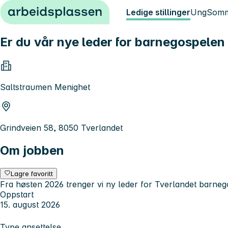
Hopp til innhold
Ledige stillinger
Ung
Somm
Er du vår nye leder for barnegospelen
Saltstraumen Menighet
Grindveien 58, 8050 Tverlandet
Om jobben
Lagre favoritt
Fra høsten 2026 trenger vi ny leder for Tverlandet barneg
Oppstart
15. august 2026
Type ansettelse