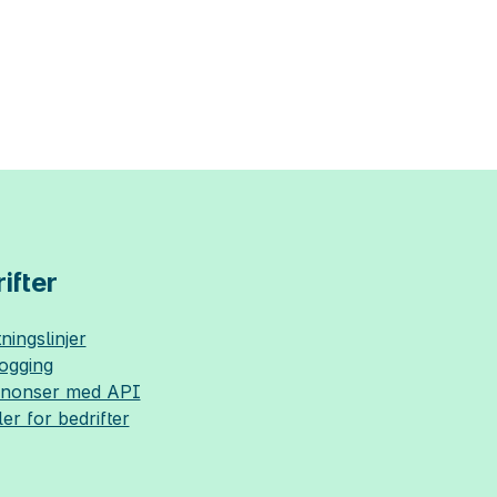
ifter
ningslinjer
logging
nnonser med API
ler for bedrifter