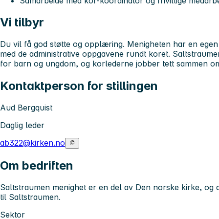
Samarbeide med kor-koordinator og frivillige medarb
Vi tilbyr
Du vil få god støtte og opplæring. Menigheten har en egen
med de administrative oppgavene rundt koret. Saltstraume
for barn og ungdom, og korlederne jobber tett sammen om
Kontaktperson for stillingen
Aud Bergquist
Daglig leder
ab322@kirken.no
Om bedriften
Saltstraumen menighet er en del av Den norske kirke, og
til Saltstraumen.
Sektor