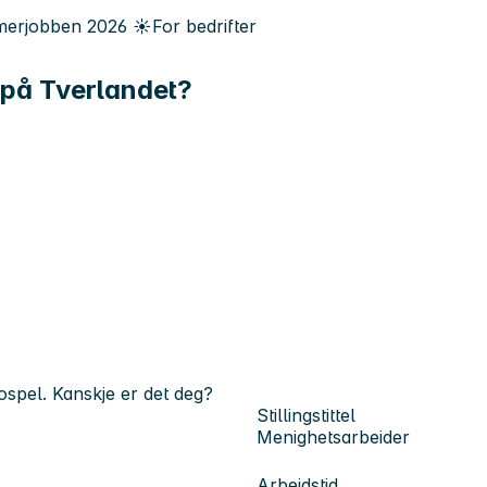
erjobben
2026
☀️
For bedrifter
 på Tverlandet?
ospel. Kanskje er det deg?
Stillingstittel
Menighetsarbeider
Arbeidstid