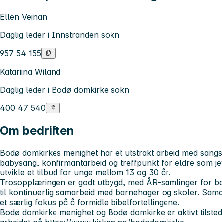
Ellen Veinan
Daglig leder i Innstranden sokn
957 54 155
Katariina Wiland
Daglig leder i Bodø domkirke sokn
400 47 540
Om bedriften
Bodø domkirkes menighet har et utstrakt arbeid med sang
babysang, konfirmantarbeid og treffpunkt for eldre som jevn
utvikle et tilbud for unge mellom 13 og 30 år.
Trosopplæringen er godt utbygd, med ÅR-samlinger for barn 
til kontinuerlig samarbeid med barnehager og skoler. Samar
et særlig fokus på å formidle bibelfortellingene.
Bodø domkirke menighet og Bodø domkirke er aktivt tilste
arbeidet på
https://www.kirken.no/bododomkirke