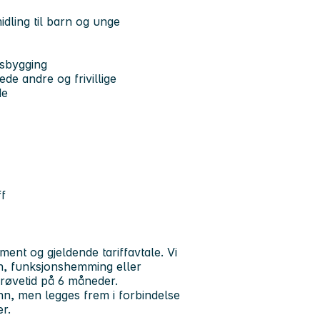
dling til barn og unge
nsbygging
ede andre og frivillige
de
ff
ment og gjeldende tariffavtale. Vi
nn, funksjonshemming eller
prøvetid på 6 måneder.
nn, men legges frem i forbindelse
r.