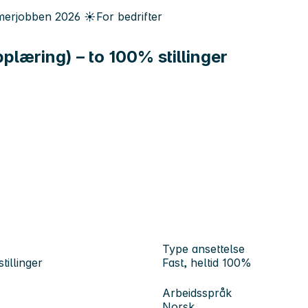
erjobben
2026
☀️
For bedrifter
plæring) – to 100% stillinger
Type ansettelse
tillinger
Fast, heltid 100%
Arbeidsspråk
Norsk