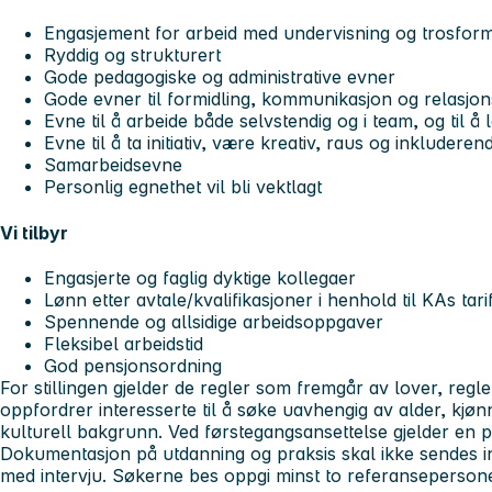
Engasjement for arbeid med undervisning og trosformi
Ryddig og strukturert
Gode pedagogiske og administrative evner
Gode evner til formidling, kommunikasjon og relasjo
Evne til å arbeide både selvstendig og i team, og til å l
Evne til å ta initiativ, være kreativ, raus og inkluderen
Samarbeidsevne
Personlig egnethet vil bli vektlagt
Vi tilbyr
Engasjerte og faglig dyktige kollegaer
Lønn etter avtale/kvalifikasjoner i henhold til KAs tari
Spennende og allsidige arbeidsoppgaver
Fleksibel arbeidstid
God pensjonsordning
For stillingen gjelder de regler som fremgår av lover, regle
oppfordrer interesserte til å søke uavhengig av alder, kjø
kulturell bakgrunn. Ved førstegangsansettelse gjelder en 
Dokumentasjon på utdanning og praksis skal ikke sendes i
med intervju. Søkerne bes oppgi minst to referansepersone