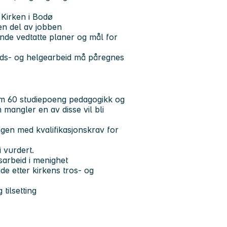
 Kirken i Bodø
en del av jobben
dende vedtatte planer og mål for
ds- og helgearbeid må påregnes
m 60 studiepoeng pedagogikk og
mangler en av disse vil bli
ngen med kvalifikasjonskrav for
 vurdert.
arbeid i menighet
e etter kirkens tros- og
 tilsetting