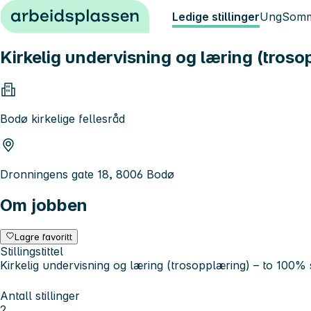
Hopp til innhold
Ledige stillinger
Ung
Somm
Kirkelig undervisning og læring (trosop
Bodø kirkelige fellesråd
Dronningens gate 18, 8006 Bodø
Om jobben
Lagre favoritt
Stillingstittel
Kirkelig undervisning og læring (trosopplæring) – to 100% s
Antall stillinger
2