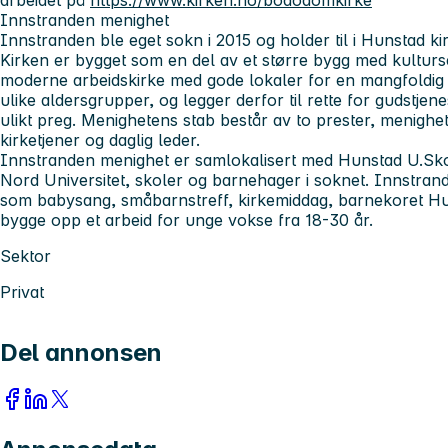
Innstranden menighet
Innstranden ble eget sokn i 2015 og holder til i Hunstad ki
Kirken er bygget som en del av et større bygg med kultur
moderne arbeidskirke med gode lokaler for en mangfoldig
ulike aldersgrupper, og legger derfor til rette for gudstjen
ulikt preg. Menighetens stab består av to prester, menighe
kirketjener og daglig leder.
Innstranden menighet er samlokalisert med Hunstad U.Sko
Nord Universitet, skoler og barnehager i soknet. Innstrande
som babysang, småbarnstreff, kirkemiddag, barnekoret Hu
bygge opp et arbeid for unge vokse fra 18-30 år.
Sektor
Privat
Del annonsen