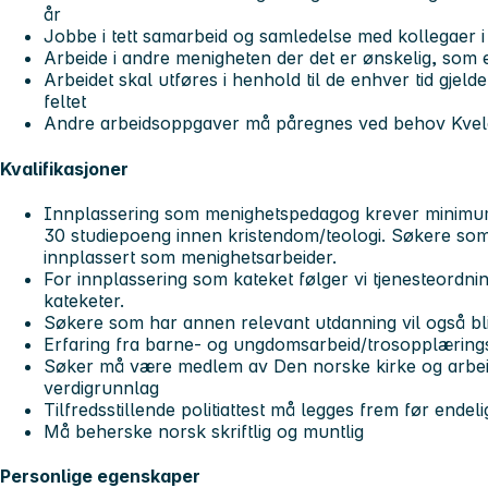
år
Jobbe i tett samarbeid og samledelse med kollegaer i
Arbeide i andre menigheten der det er ønskelig, som 
Arbeidet skal utføres i henhold til de enhver tid gjel
feltet
Andre arbeidsoppgaver må påregnes ved behov Kvel
Kvalifikasjoner
Innplassering som menighetspedagog krever minimu
30 studiepoeng innen kristendom/teologi. Søkere som 
innplassert som menighetsarbeider.
For innplassering som kateket følger vi tjenesteordni
kateketer.
Søkere som har annen relevant utdanning vil også bli
Erfaring fra barne- og ungdomsarbeid/trosopplærings
Søker må være medlem av Den norske kirke og arbeid
verdigrunnlag
Tilfredsstillende politiattest må legges frem før endelig
Må beherske norsk skriftlig og muntlig
Personlige egenskaper