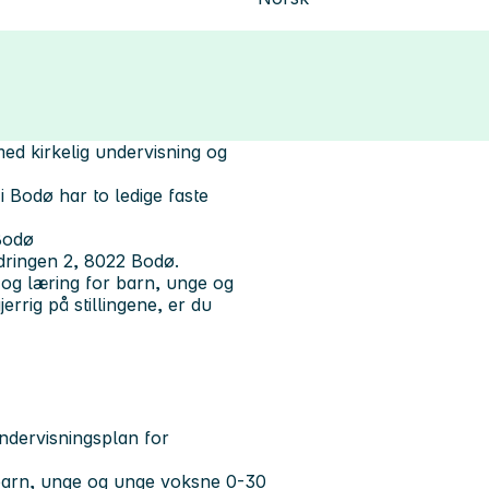
ed kirkelig undervisning og
i Bodø har to ledige faste
Bodø
adringen 2, 8022 Bodø.
 og læring for barn, unge og
errig på stillingene, er du
ndervisningsplan for
barn, unge og unge voksne 0-30