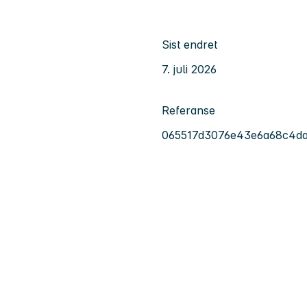
Sist endret
7. juli 2026
Referanse
065517d3076e43e6a68c4d