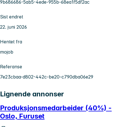
9b686686-5ab5-4ede-955b-68ea1f5df2ac
Sist endret
22. juni 2026
Hentet fra
mojob
Referanse
7e23cbaa-d802-442c-be20-c790dba06e29
Lignende annonser
Produksjonsmedarbeider (40%) -
Oslo, Furuset