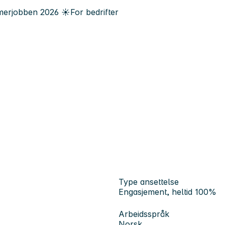
erjobben
2026
☀️
For bedrifter
Type ansettelse
Engasjement, heltid 100%
Arbeidsspråk
Norsk