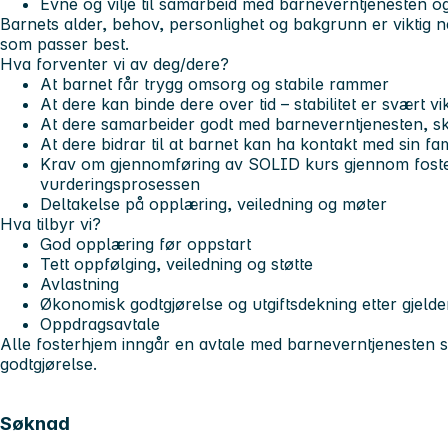
Evne og vilje til samarbeid med barneverntjenesten og
Barnets alder, behov, personlighet og bakgrunn er viktig n
som passer best.
Hva forventer vi av deg/dere?
At barnet får trygg omsorg og stabile rammer
At dere kan binde dere over tid – stabilitet er svært vi
At dere samarbeider godt med barneverntjenesten, sk
At dere bidrar til at barnet kan ha kontakt med sin fami
Krav om gjennomføring av SOLID kurs gjennom foster
vurderingsprosessen
Deltakelse på opplæring, veiledning og møter
Hva tilbyr vi?
God opplæring før oppstart
Tett oppfølging, veiledning og støtte
Avlastning
Økonomisk godtgjørelse og utgiftsdekning etter gjeld
Oppdragsavtale
Alle fosterhjem inngår en avtale med barneverntjenesten
godtgjørelse.
Søknad