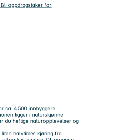
 Bli oppdragstaker for
r ca. 4.500 innbyggere.
unen ligger i naturskjønne
iker du heftige naturopplevelser og
.
liten halvtimes kjøring fra
ll utforskes nøyere. OL arenaen