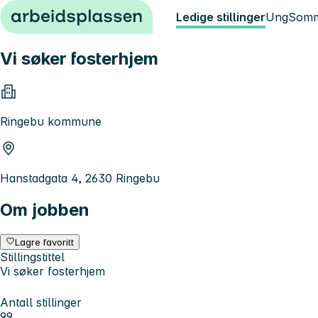
Hopp til innhold
Ledige stillinger
Ung
Somm
Vi søker fosterhjem
Ringebu kommune
Hanstadgata 4, 2630 Ringebu
Om jobben
Lagre favoritt
Stillingstittel
Vi søker fosterhjem
Antall stillinger
99