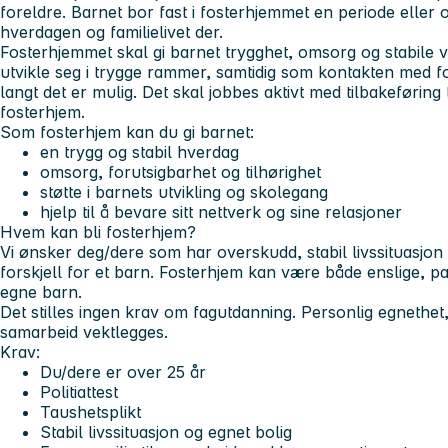
foreldre. Barnet bor fast i fosterhjemmet en periode eller o
hverdagen og familielivet der.
Fosterhjemmet skal gi barnet trygghet, omsorg og stabile v
utvikle seg i trygge rammer, samtidig som kontakten med fo
langt det er mulig. Det skal jobbes aktivt med tilbakeføring 
fosterhjem.
Som fosterhjem kan du gi barnet:
en trygg og stabil hverdag
omsorg, forutsigbarhet og tilhørighet
støtte i barnets utvikling og skolegang
hjelp til å bevare sitt nettverk og sine relasjoner
Hvem kan bli fosterhjem?
Vi ønsker deg/dere som har overskudd, stabil livssituasjon
forskjell for et barn. Fosterhjem kan være både enslige, pa
egne barn.
Det stilles ingen krav om fagutdanning. Personlig egnethet
samarbeid vektlegges.
Krav:
Du/dere er over 25 år
Politiattest
Taushetsplikt
Stabil livssituasjon og egnet bolig