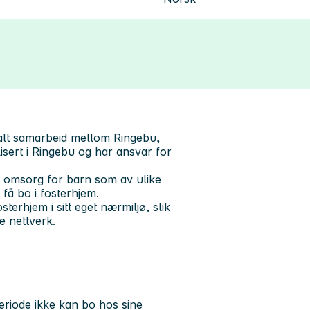
alt samarbeid mellom Ringebu,
ert i Ringebu og har ansvar for
g omsorg for barn som av ulike
få bo i fosterhjem.
terhjem i sitt eget nærmiljø, slik
e nettverk.
eriode ikke kan bo hos sine