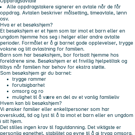
Oppdragsavtale
Alle oppdragstakere signerer en avtale når de får
oppdrag. Avtalen beskriver målsetting, timeavtale, lønn
osv.
Hva er et besøkshjem?
Et besøkshjem er et hjem som tar imot et barn eller en
ungdom hjemme hos seg i helger eller andre avtalte
perioder. Formålet er å gi barnet gode opplevelser, trygge
voksne og litt avlastning for familien.
Barn som har besøkshjem, bor fortsatt hjemme hos
foreldrene sine. Besøkshjem er et frivillig hjelpetiltak og
tilbys når familien har behov for ekstra støtte.
Som besøkshjem gir du barnet:
trygge rammer
forutsigbarhet
omsorg og ro
mulighet til å være en del av et vanlig familieliv
Hvem kan bli besøkshjem?
Vi ønsker familier eller enkeltpersoner som har
overskudd, tid og lyst til å ta imot et barn eller en ungdom
i sitt hjem.
Det stilles ingen krav til fagutdanning. Det viktigste er
personlig egnethet, stabilitet og evne til å gi trygg omsorg.