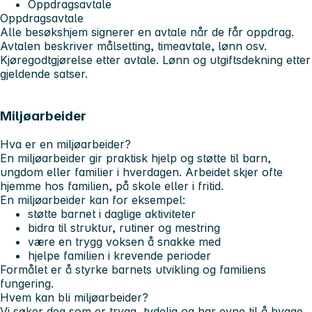
Oppdragsavtale
Oppdragsavtale
Alle besøkshjem signerer en avtale når de får oppdrag.
Avtalen beskriver målsetting, timeavtale, lønn osv.
Kjøregodtgjørelse etter avtale. Lønn og utgiftsdekning etter
gjeldende satser.
Miljøarbeider
Hva er en miljøarbeider?
En miljøarbeider gir praktisk hjelp og støtte til barn,
ungdom eller familier i hverdagen. Arbeidet skjer ofte
hjemme hos familien, på skole eller i fritid.
En miljøarbeider kan for eksempel:
støtte barnet i daglige aktiviteter
bidra til struktur, rutiner og mestring
være en trygg voksen å snakke med
hjelpe familien i krevende perioder
Formålet er å styrke barnets utvikling og familiens
fungering.
Hvem kan bli miljøarbeider?
Vi søker deg som er trygg, tydelig og har evne til å bygge