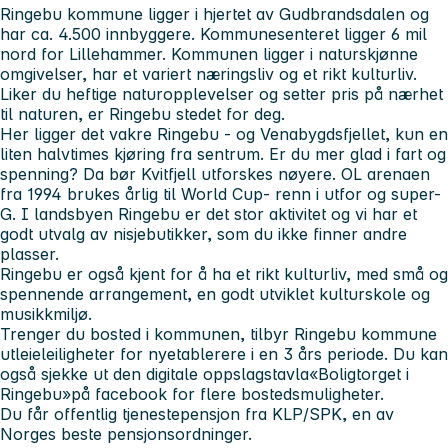
Ringebu kommune ligger i hjertet av Gudbrandsdalen og
har ca. 4.500 innbyggere. Kommunesenteret ligger 6 mil
nord for Lillehammer. Kommunen ligger i naturskjønne
omgivelser, har et variert næringsliv og et rikt kulturliv.
Liker du heftige naturopplevelser og setter pris på nærhet
til naturen, er Ringebu stedet for deg.
Her ligger det vakre Ringebu - og Venabygdsfjellet, kun en
liten halvtimes kjøring fra sentrum. Er du mer glad i fart og
spenning? Da bør Kvitfjell utforskes nøyere. OL arenaen
fra 1994 brukes årlig til World Cup- renn i utfor og super-
G. I landsbyen Ringebu er det stor aktivitet og vi har et
godt utvalg av nisjebutikker, som du ikke finner andre
plasser.
Ringebu er også kjent for å ha et rikt kulturliv, med små og
spennende arrangement, en godt utviklet kulturskole og
musikkmiljø.
Trenger du bosted i kommunen, tilbyr Ringebu kommune
utleieleiligheter for nyetablerere i en 3 års periode. Du kan
også sjekke ut den digitale oppslagstavla«Boligtorget i
Ringebu»på facebook for flere bostedsmuligheter.
Du får offentlig tjenestepensjon fra KLP/SPK, en av
Norges beste pensjonsordninger.