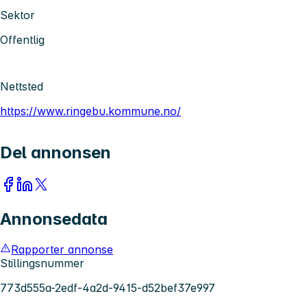
Sektor
Offentlig
Nettsted
https://www.ringebu.kommune.no/
Del annonsen
Annonsedata
Rapporter annonse
Stillingsnummer
773d555a-2edf-4a2d-9415-d52bef37e997