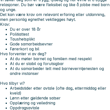
relasjoner. Du bør være fleksibel og like å jobbe med barn
og unge.
Det kan være krav om relevant erfaring eller utdanning,
men personlig egnethet vektlegges høyt.
Krav:
Du er over 18 år
Politiattest
Taushetsplikt
Gode samarbeidsevner
Førerkort og bil
Hva forventer vi av deg?
At du møter barnet og familien med respekt
At du er stabil og forutsigbar
At du samarbeider tett med barneverntjenesten og
andre instanser
Hva tilbyr vi?
Arbeidstider etter avtale (ofte dag, ettermiddag eller
kveld)
Lønn etter gjeldende satser
Opplæring og veiledning
Oppdragsavtale