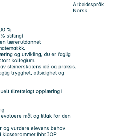
Arbeidsspråk
Norsk
 100 %
% stilling)
- en lærerutdannet
matematikk.
ing og utvikling, du er faglig
stort kollegium.
 av steinerskolens idé og praksis.
lig trygghet, allsidighet og
lt tilrettelagt opplæring i
ng
 evaluere mål og tiltak for den
nger og vurdere elevens behov
r i klasserommet ihht IOP