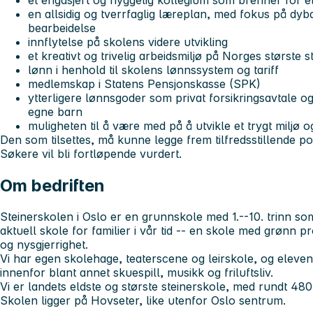
et engasjert og hyggelig kollegium som brenner for e
en allsidig og tverrfaglig læreplan, med fokus på dy
bearbeidelse
innflytelse på skolens videre utvikling
et kreativt og trivelig arbeidsmiljø på Norges største s
lønn i henhold til skolens lønnssystem og tariff
medlemskap i Statens Pensjonskasse (SPK)
ytterligere lønnsgoder som privat forsikringsavtale og
egne barn
muligheten til å være med på å utvikle et trygt miljø o
Den som tilsettes, må kunne legge frem tilfredsstillende poli
Søkere vil bli fortløpende vurdert.
Om bedriften
Steinerskolen i Oslo er en grunnskole med 1.--10. trinn so
aktuell skole for familier i vår tid -- en skole med grønn pr
og nysgjerrighet.
Vi har egen skolehage, teaterscene og leirskole, og eleven
innenfor blant annet skuespill, musikk og friluftsliv.
Vi er landets eldste og største steinerskole, med rundt 48
Skolen ligger på Hovseter, like utenfor Oslo sentrum.