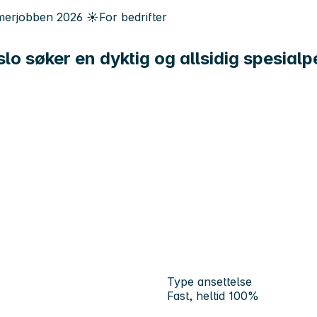
erjobben
2026
☀️
For bedrifter
Oslo søker en dyktig og allsidig spesia
Type ansettelse
Fast, heltid 100%