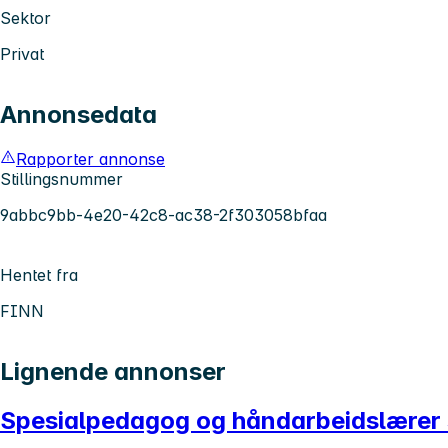
Sektor
Privat
Annonsedata
Rapporter annonse
Stillingsnummer
9abbc9bb-4e20-42c8-ac38-2f303058bfaa
Hentet fra
FINN
Lignende annonser
Spesialpedagog og håndarbeidslærer sø