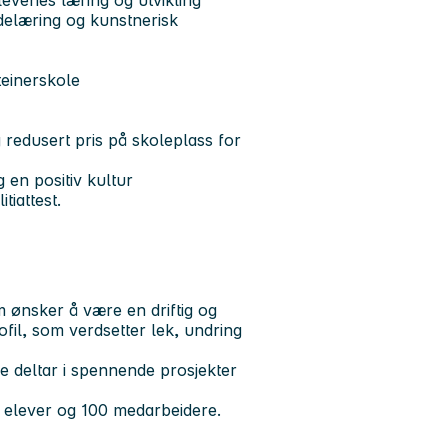
levenes læring og utvikling
bdelæring og kunstnerisk
teinerskole
 redusert pris på skoleplass for
g en positiv kultur
tiattest.
m ønsker å være en driftig og
ofil, som verdsetter lek, undring
e deltar i spennende prosjekter
0 elever og 100 medarbeidere.