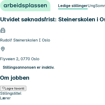
Hopp til innhold
Ledige stillinger
Ung
Somm
Utvidet søknadsfrist: Steinerskolen i 
Rudolf Steinerskolen I Oslo
Flyveien 2, 0770 Oslo
Stillingsannonsen er inaktiv.
Om jobben
Lagre favoritt
Stillingstittel
Lærer