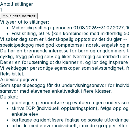
Antall stillinger
1
Vis flere detaljer
Vi lyser ut to stillinger:
Midlertidig stilling i perioden 01.08.2026--31.07.2027,
Fast stilling, 50 % (kan kombineres med midlertidig 50
Vi søker deg som er lidenskapelig opptatt av det du gjør -
spesialpedagog med god kompetanse i norsk, engelsk og 
Du har en brennende interesse for barn og ungdommers lær
dyktig, trygg på deg selv og liker tverrfaglig samarbeid i et 
Det er en forutsetning at du kjenner til og lar deg inspirere
Vi vektlegger personlige egenskaper som selvstendighet, fag
fleksibilitet.
Arbeidsoppgaver
Som spesialpedagog får du undervisningsansvar for individue
samsvar med elevenes enkeltvedtak i flere klasser.
Du skal:
planlegge, gjennomføre og evaluere egen undervisni
skrive IOP (individuell opplæringsplan), følge opp og
enkelte elev
kartlegge og identifisere faglige og sosiale utfordri
arbeide med elever individuelt, i mindre grupper elle