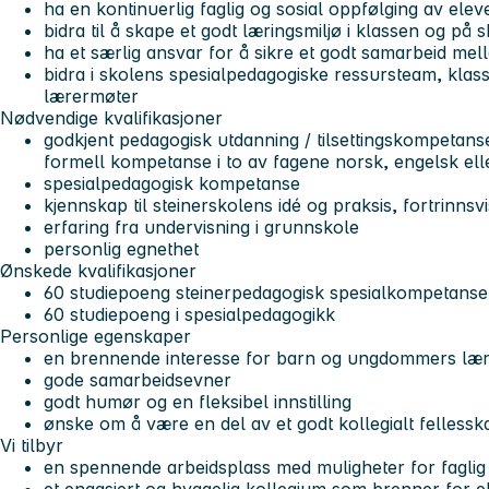
ha en kontinuerlig faglig og sosial oppfølging av ele
bidra til å skape et godt læringsmiljø i klassen og på 
ha et særlig ansvar for å sikre et godt samarbeid me
bidra i skolens spesialpedagogiske ressursteam, klas
lærermøter
Nødvendige kvalifikasjoner
godkjent pedagogisk utdanning / tilsettingskompetans
formell kompetanse i to av fagene norsk, engelsk el
spesialpedagogisk kompetanse
kjennskap til steinerskolens idé og praksis, fortrinnsvi
erfaring fra undervisning i grunnskole
personlig egnethet
Ønskede kvalifikasjoner
60 studiepoeng steinerpedagogisk spesialkompetanse
60 studiepoeng i spesialpedagogikk
Personlige egenskaper
en brennende interesse for barn og ungdommers læri
gode samarbeidsevner
godt humør og en fleksibel innstilling
ønske om å være en del av et godt kollegialt fellessk
Vi tilbyr
en spennende arbeidsplass med muligheter for faglig 