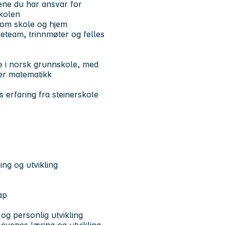
vene du har ansvar for
skolen
llom skole og hjem
seteam, trinnmøter og felles
e i norsk grunnskole, med
ler matematikk
s erfaring fra steinerskole
ng og utvikling
ap
og personlig utvikling