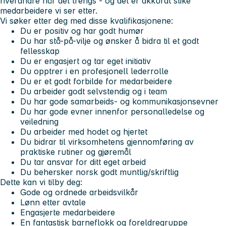
hverandre når det trengs - og det er akkurat slike
medarbeidere vi ser etter.
Vi søker etter deg med disse kvalifikasjonene:
Du er positiv og har godt humør
Du har stå-på-vilje og ønsker å bidra til et godt
fellesskap
Du er engasjert og tar eget initiativ
Du opptrer i en profesjonell lederrolle
Du er et godt forbilde for medarbeidere
Du arbeider godt selvstendig og i team
Du har gode samarbeids- og kommunikasjonsevner
Du har gode evner innenfor personalledelse og
veiledning
Du arbeider med hodet og hjertet
Du bidrar til virksomhetens gjennomføring av
praktiske rutiner og gjøremål
Du tar ansvar for ditt eget arbeid
Du behersker norsk godt muntlig/skriftlig
Dette kan vi tilby deg:
Gode og ordnede arbeidsvilkår
Lønn etter avtale
Engasjerte medarbeidere
En fantastisk barneflokk og foreldregruppe