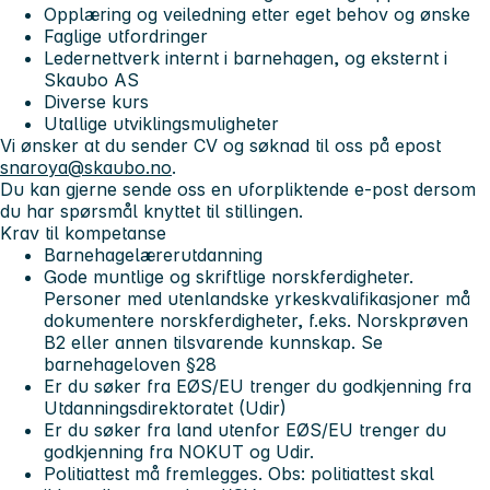
Opplæring og veiledning etter eget behov og ønske
Faglige utfordringer
Ledernettverk internt i barnehagen, og eksternt i
Skaubo AS
Diverse kurs
Utallige utviklingsmuligheter
Vi ønsker at du sender CV og søknad til oss på epost
snaroya@skaubo.no
.
Du kan gjerne sende oss en uforpliktende e-post dersom
du har spørsmål knyttet til stillingen.
Krav til kompetanse
Barnehagelærerutdanning
Gode muntlige og skriftlige norskferdigheter.
Personer med utenlandske yrkeskvalifikasjoner må
dokumentere norskferdigheter, f.eks. Norskprøven
B2 eller annen tilsvarende kunnskap. Se
barnehageloven §28
Er du søker fra EØS/EU trenger du godkjenning fra
Utdanningsdirektoratet (Udir)
Er du søker fra land utenfor EØS/EU trenger du
godkjenning fra NOKUT og Udir.
Politiattest må fremlegges. Obs: politiattest skal