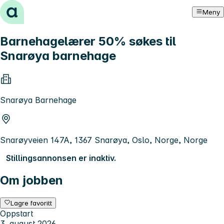
Hopp til innhold
Meny
Barnehagelærer 50% søkes til
Snarøya barnehage
Snarøya Barnehage
Snarøyveien 147A, 1367 Snarøya, Oslo, Norge, Norge
Stillingsannonsen er inaktiv.
Om jobben
Lagre favoritt
Oppstart
3. august 2026