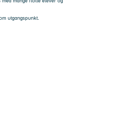
s med mange flotte elever og
 som utgangspunkt.