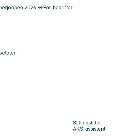
erjobben
2026
☀️
For bedrifter
setaten
Stillingstittel
AKS-assistent