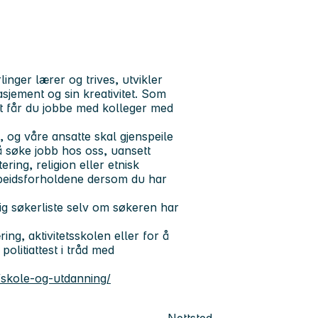
inger lærer og trives, utvikler
gasjement og sin kreativitet. Som
t får du jobbe med kolleger med
og våre ansatte skal gjenspeile
 å søke jobb hos oss, uansett
ering, religion eller etnisk
rbeidsforholdene dersom du har
ig søkerliste selv om søkeren har
ng, aktivitetsskolen eller for å
politiattest i tråd med
skole-og-utdanning/
Nettsted