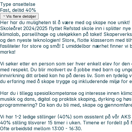
Type ansettelse
Fast, deltid 40%
Vis flere detaljer
Her har du muligheten til å være med og skape noe unikt!
Skoleåret 2024/2025 flyttet Refstad skole inn i splitter n
klimalab, parsellhage og utekjøkken på taket! Skaperverk
og den nyeste teknologien! Store, flotte klasserom med ti
fasiliteter for store og små! I umiddelbar nærhet finner vi 
marka!
Vi søker etter en person som ser hver enkelt elev for den
med respekt. Du blir motivert av å jobbe med barn og unge
innvirkning ditt arbeid kan ha på deres liv. Som en tydelig
du erfaring med å skape trygge og inkluderende miljø for 
Har du i tillegg spesialkompetanse og interesse innen klima 
musikk og dans, digital og praktisk skaping, dyrking og høs
programmering? Da kan du bli med, skape og gjennomføre 
Vi har 1-2 ledige stillinger (40%) som assistent på vår AKS
40% stilling tilsvarer 15 timer i uken. Timene er fordelt p
Ofte arbeidstid mellom 13:00 - 16:30.