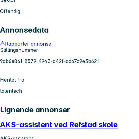
Offentlig
Annonsedata
Rapporter annonse
Stillingsnummer
9ab6e861-8579-4943-a42f-ad67c9e3b621
Hentet fra
talentech
Lignende annonser
AKS-assistent ved Refstad skole
AKS-assistent