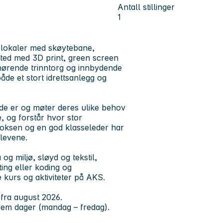
Antall stillinger
1
ye lokaler med skøytebane,
sted med 3D print, green screen
lhørende trinntorg og innbydende
både et stort idrettsanlegg og
 de er og møter deres ulike behov
, og forstår hvor stor
 voksen og en god klasseleder har
elevene.
og miljø, sløyd og tekstil,
ting eller koding og
kurs og aktiviteter på AKS.
 fra august 2026.
å fem dager (mandag – fredag).