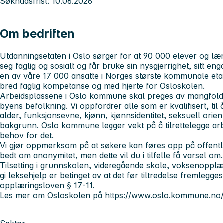
Søknadsfrist: 10.06.2026
Om bedriften
Utdanningsetaten i Oslo sørger for at 90 000 elever og lærl
seg faglig og sosialt og får bruke sin nysgjerrighet, sitt en
en av våre 17 000 ansatte i Norges største kommunale eta
bred faglig kompetanse og med hjerte for Osloskolen.
Arbeidsplassene i Oslo kommune skal preges av mangfold, 
byens befolkning. Vi oppfordrer alle som er kvalifisert, til
alder, funksjonsevne, kjønn, kjønnsidentitet, seksuell orient
bakgrunn. Oslo kommune legger vekt på å tilrettelegge a
behov for det.
Vi gjør oppmerksom på at søkere kan føres opp på offentl
bedt om anonymitet, men dette vil du i tilfelle få varsel om.
Tilsetting i grunnskolen, videregående skole, voksenopplæri
gi leksehjelp er betinget av at det før tiltredelse fremlegges 
opplæringsloven § 17-11.
Les mer om Osloskolen på
https://www.oslo.kommune.no/
Sektor