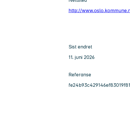
http://www.oslo.kommune.
Sist endret
11. juni 2026
Referanse
fe24b93c429146ef83019f8