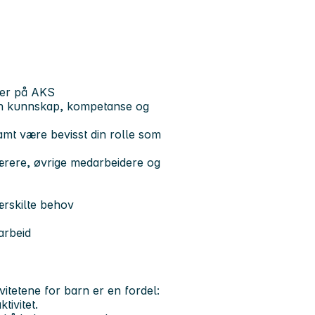
eter på AKS
din kunnskap, kompetanse og
samt være bevisst din rolle som
lærere, øvrige medarbeidere og
ærskilte behov
 arbeid
vitetene for barn er en fordel:
tivitet.