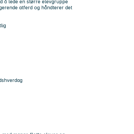
d å lede en større elevgruppe
gerende atferd og håndterer det
lig
idshverdag