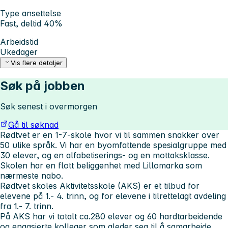
Type ansettelse
Fast, deltid 40%
Arbeidstid
Ukedager
Vis flere detaljer
Søk på jobben
Søk senest i overmorgen
Gå til søknad
Rødtvet er en 1-7-skole hvor vi til sammen snakker over
50 ulike språk. Vi har en byomfattende spesialgruppe med
30 elever, og en alfabetiserings- og en mottaksklasse.
Skolen har en flott beliggenhet med Lillomarka som
nærmeste nabo.
Rødtvet skoles Aktivitetsskole (AKS) er et tilbud for
elevene på 1.- 4. trinn, og for elevene i tilrettelagt avdeling
fra 1.- 7. trinn.
På AKS har vi totalt ca.280 elever og 60 hardtarbeidende
og engasjerte kolleger som gleder seg til å samarbeide