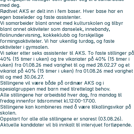
med deg.
Rødtvet AKS er delt inn i fem baser. Hver base har en
egen baseleder og faste assistenter.
Vi samarbeider blant annet med kulturskolen og tilbyr
blant annet aktiviteter som danselek, innebandy,
fiolinundervisning, kokkeklubb og forskjellige
formingsaktiviteter. Vi har ukentlig turdag, og faste
aktiviteter i gymsalen.
Vi søker etter seks assistenter til AKS. To faste stillinger på
40% (15 timer i uken) og tre vikariater på 40% (15 timer i
uken) fra 01.08.26 med varighet til og med 28.02.27 og et
vikariat på 40% (15 timer i uken) fra 01.08.26 med varighet
til og med 30.06.27.
Stillingene vil være både på ordinær AKS og i
spesialgruppen med barn med tilrettelagt behov.
Alle stillingene har arbeidstid hver dag, fra mandag til
fredag innenfor tidsrommet kl.12:00-17:00.
Stillingene kan kombineres med å være tilkallingsvikar på
skolen.
Oppstart for alle alle stillingene er snarest (03.08.26).
Aktuelle kandidater vil bli innkalt til intervjuet fortløpende.