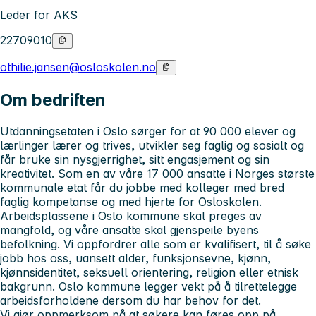
Leder for AKS
22709010
othilie.jansen@osloskolen.no
Om bedriften
Utdanningsetaten i Oslo sørger for at 90 000 elever og
lærlinger lærer og trives, utvikler seg faglig og sosialt og
får bruke sin nysgjerrighet, sitt engasjement og sin
kreativitet. Som en av våre 17 000 ansatte i Norges største
kommunale etat får du jobbe med kolleger med bred
faglig kompetanse og med hjerte for Osloskolen.
Arbeidsplassene i Oslo kommune skal preges av
mangfold, og våre ansatte skal gjenspeile byens
befolkning. Vi oppfordrer alle som er kvalifisert, til å søke
jobb hos oss, uansett alder, funksjonsevne, kjønn,
kjønnsidentitet, seksuell orientering, religion eller etnisk
bakgrunn. Oslo kommune legger vekt på å tilrettelegge
arbeidsforholdene dersom du har behov for det.
Vi gjør oppmerksom på at søkere kan føres opp på