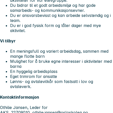
aktiviteter for vår elevgruppe.
Du bidrar til et godt arbeidsmiljø og har gode
samarbeids- og kommunikasjonsevner.
Du er ansvarsbevisst og kan arbeide selvstendig og i
team.
Du er i god fysisk form og tåler dager med mye
aktivitet.
Vi tilbyr
En meningsfull og variert arbeidsdag, sammen med
mange flotte barn
Mulighet for å bruke egne interesser i aktiviteter med
barna
En hyggelig arbeidsplass
Eget trimrom for ansatte
Lønns- og avtalevilkår som fastsatt i lov og
avtaleverk.
Kontaktinformasjon
Othilie Jansen, Leder for
AKS, 22709010,
othilie.jansen@osloskolen.no