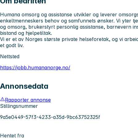
Om bedriften
Humana omsorg og assistanse utvikler og leverer omsorgs-
enkeltmenneskers behov og samfunnets ønsker. Vi yter tj
og omsorg, brukerstyrt personlig assistanse, barnevern ins
bistand og hjelpetiltak.
Vi er et av Norges største private helseforetak, og vi arbeide
et godt liv.
Nettsted
https://jobb.humananorge.no/
Annonsedata
Rapporter annonse
Stillingsnummer
9a5e0449-57f3-4233-a35d-9bc63752325f
Hentet fra