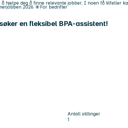
 å hjelpe deg å finne relevante jobber. I noen få tilfeller 
erjobben
2026
☀️
For bedrifter
søker en fleksibel BPA-assistent!
Antall stillinger
1