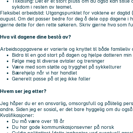
Tilkalling:
Det er et stort pluss om du også kan stille 
sykdom i resten av teamet.
Fleksibel arbeidstid:
Utgangspunktet for vaktene er dagtid (
august. Om det passer bedre for deg å dele opp dagene i ha
gjerne dette for den rette søkeren. Skriv gjerne hva som f
Hva vil dagene dine bestå av?
Arbeidsoppgavene er varierte og knyttet til både familieliv o
Bidra til en god start på dagen og hjelpe datteren min 
Følge meg til diverse avtaler og treninger
Være med som støtte og trygghet på sykkelturer
Bærehjelp når vi har handlet
Generelt passe på at jeg ikke faller
Hvem ser jeg etter?
Jeg håper du er en
ansvarlig, omsorgsfull og pålitelig
pers
andre. Siden jeg er sosial, er det bare hyggelig om du også 
Kvalifikasjoner:
Du må være over 18 år
Du har gode kommunikasjonsevner på norsk
Gyldig politiattest (dette innhentes ved eventuell anse