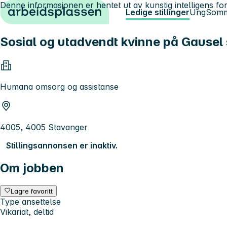
Denne informasjonen er hentet ut av kunstig intelligens for
Hopp til innhold
Ledige stillinger
Ung
Somm
Sosial og utadvendt kvinne på Gausel 
Humana omsorg og assistanse
4005, 4005 Stavanger
Stillingsannonsen er inaktiv.
Om jobben
Lagre favoritt
Type ansettelse
Vikariat, deltid