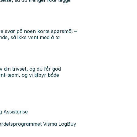
are svar på noen korte spørsmål –
ende, så ikke vent med å ta
din trivsel, og du får god
ent-team, og vi tilbyr både
g Assistanse
fordelsprogrammet Visma LogBuy