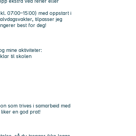
opp ekstra ved ferier eller
kl. 07:00–15:00) med oppstart i
lvdagsvakter, tilpasser jeg
ungerer best for deg!
g mine aktiviteter:
klar til skolen
on som trives i samarbeid med
liker en god prat!
ttelse, så du trenger ikke legge