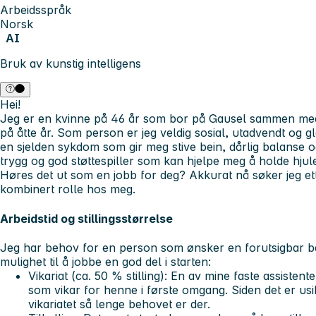
Arbeidsspråk
Norsk
AI
Bruk av kunstig intelligens
Hei!
Jeg er en kvinne på 46 år som bor på Gausel sammen med
på åtte år. Som person er jeg veldig sosial, utadvendt og gla
en sjelden sykdom som gir meg stive bein, dårlig balanse og
trygg og god støttespiller som kan hjelpe meg å holde hjul
Høres det ut som en jobb for deg? Akkurat nå søker jeg ett
kombinert rolle hos meg.
Arbeidstid og stillingsstørrelse
Jeg har behov for en person som ønsker en forutsigbar 
mulighet til å jobbe en god del i starten:
Vikariat (ca. 50 % stilling):
En av mine faste assistente
som vikar for henne i første omgang. Siden det er usi
vikariatet så lenge behovet er der.