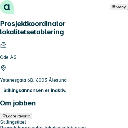
Hopp til innhold
Meny
Prosjektkoordinator
lokalitetsetablering
Ode AS
Ystenesgata 6B, 6003 Ålesund
Stillingsannonsen er inaktiv.
Om jobben
Lagre favoritt
Stillingstittel
Prosjektkoordinator lokalitetsetablering