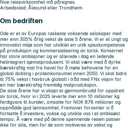
Noe reisevirksomhet må påregnes.
Arbeidssted: Ålesund eller Trondheim
Om bedriften
Ode er et av Europas raskeste voksende selskaper med
mer enn 305% årlig vekst de siste 5 årene. Vi er et ungt og
innovativt miljø som har utviklet en unik spisskompetanse
på produksjon og kommersialisering av torsk. Konsernet
har store ambisjoner og er allerede i dag en ledende
helintegrert sjømatprodusent. Vi skal være med å dyrke
bærekraftig mat fra havet for å møte behovene for en
global dobling i proteinkonsumet innen 2050. Vi skal bidra
til 75% vekst i havbruk globalt i tråd med FNs visjon for
en mer bærekraftig fremtidig matproduksjon.
De siste årene har vi skapt et gjennombrudd for oppdrett
av torsk, hvor vi i 2025 leverte mer enn 10 millioner kg
ferdigvare til kunder, omsatte for NOK 878 millioner og
oppnådde god lønnsomhet. Fremover forventer vi å
fortsette å investere, vokse og utvikle oss i et ambisiøst
tempo. Å være med på denne spennende reisen passer
ikke for alle, men for de som motiveres av vekst og