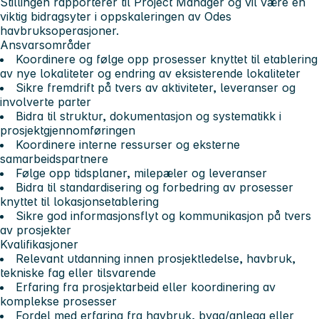
Stillingen rapporterer til Project Manager og vil være en
viktig bidragsyter i oppskaleringen av Odes
havbruksoperasjoner.
Ansvarsområder
Koordinere og følge opp prosesser knyttet til etablering
av nye lokaliteter og endring av eksisterende lokaliteter
Sikre fremdrift på tvers av aktiviteter, leveranser og
involverte parter
Bidra til struktur, dokumentasjon og systematikk i
prosjektgjennomføringen
Koordinere interne ressurser og eksterne
samarbeidspartnere
Følge opp tidsplaner, milepæler og leveranser
Bidra til standardisering og forbedring av prosesser
knyttet til lokasjonsetablering
Sikre god informasjonsflyt og kommunikasjon på tvers
av prosjekter
Kvalifikasjoner
Relevant utdanning innen prosjektledelse, havbruk,
tekniske fag eller tilsvarende
Erfaring fra prosjektarbeid eller koordinering av
komplekse prosesser
Fordel med erfaring fra havbruk, bygg/anlegg eller