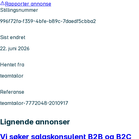
Rapporter annonse
Stillingsnummer
996f72fa-f359-4bfe-b89c-7daedf5cbba2
Sist endret
22. juni 2026
Hentet fra
teamtailor
Referanse
teamtailor-7772048-2010917
Lignende annonser
Vi søker salgskonsulent B2B og B2C