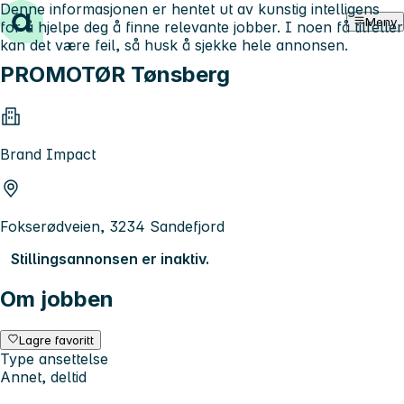
Denne informasjonen er hentet ut av kunstig intelligens
Hopp til innhold
Meny
for å hjelpe deg å finne relevante jobber. I noen få tilfeller
kan det være feil, så husk å sjekke hele annonsen.
PROMOTØR Tønsberg
Brand Impact
Fokserødveien, 3234 Sandefjord
Stillingsannonsen er inaktiv.
Om jobben
Lagre favoritt
Type ansettelse
Annet, deltid