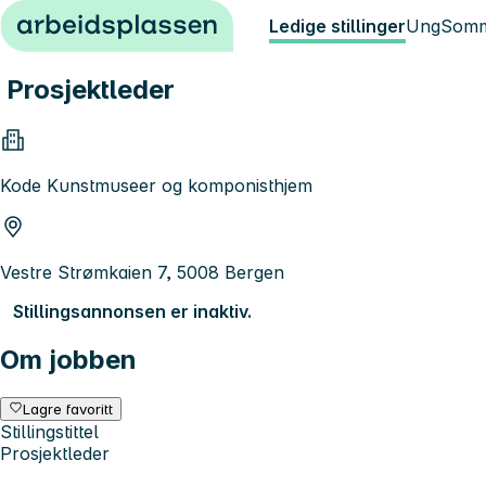
Hopp til innhold
Ledige stillinger
Ung
Somm
Prosjektleder
Kode Kunstmuseer og komponisthjem
Vestre Strømkaien 7, 5008 Bergen
Stillingsannonsen er inaktiv.
Om jobben
Lagre favoritt
Stillingstittel
Prosjektleder