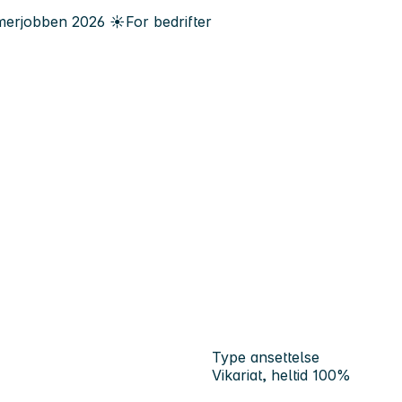
erjobben
2026
☀️
For bedrifter
Type ansettelse
Vikariat, heltid 100%