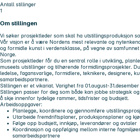
Antall stillinger
1
Om stillingen
Vi søker prosjektleder som skal ha utstillingsproduksjon
Vår visjon er å være Nordens mest relevante og nytenkende
og formidle kunst i verdensklasse, på vegne av samfunnet o
Norge.
Som prosjektleder får du en sentral rolle i utvikling, plan
museets utstillinger og tilhørende formidlingsprosjekter. D
ledelse, fagansvarlige, formidlere, teknikere, designere, 
samarbeidspartnere.
Stillingen er et vikariat. Varighet fra 01.august-31.desembe
Stillingen passer for deg som både kan jobbe strategisk og p
å skje innenfor tydelige rammer, tidsfrister og budsjett.
Arbeidsoppgaver:
Planlegge, koordinere og gjennomføre utstillingspros
Utarbeide fremdriftsplaner, produksjonsplaner og kj
Følge opp budsjett, innkjøp, leverandører og avtaler
Koordinasjon og oppfølging mellom interne fagmiljøe
samarbeidspartnere