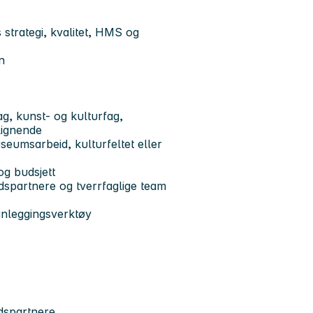
strategi, kvalitet, HMS og
n
g, kunst- og kulturfag,
r lignende
useumsarbeid, kulturfeltet eller
og budsjett
dspartnere og tverrfaglige team
anleggingsverktøy
dspartnere