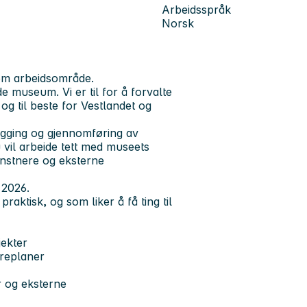
Arbeidsspråk
Norsk
 som arbeidsområde.
 museum. Vi er til for å forvalte
g til beste for Vestlandet og
legging og gjennomføring av
u vil arbeide tett med museets
kunstnere og eksterne
r 2026.
raktisk, og som liker å få ting til
jekter
øreplaner
r og eksterne