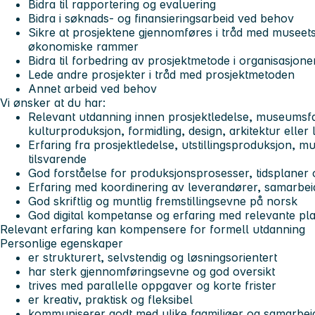
Bidra til rapportering og evaluering
Bidra i søknads- og finansieringsarbeid ved behov
Sikre at prosjektene gjennomføres i tråd med museets 
økonomiske rammer
Bidra til forbedring av prosjektmetode i organisasjone
Lede andre prosjekter i tråd med prosjektmetoden
Annet arbeid ved behov
Vi ønsker at du har:
Relevant utdanning innen prosjektledelse, museumsfa
kulturproduksjon, formidling, design, arkitektur elle
Erfaring fra prosjektledelse, utstillingsproduksjon, m
tilsvarende
God forståelse for produksjonsprosesser, tidsplaner 
Erfaring med koordinering av leverandører, samarbei
God skriftlig og muntlig fremstillingsevne på norsk
God digital kompetanse og erfaring med relevante pl
Relevant erfaring kan kompensere for formell utdanning
Personlige egenskaper
er strukturert, selvstendig og løsningsorientert
har sterk gjennomføringsevne og god oversikt
trives med parallelle oppgaver og korte frister
er kreativ, praktisk og fleksibel
kommuniserer godt med ulike fagmiljøer og samarbei