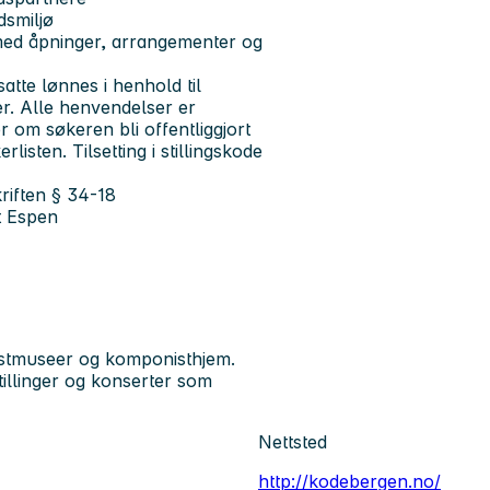
idsmiljø
med åpninger, arrangementer og
tte lønnes i henhold til
r. Alle henvendelser er
r om søkeren bli offentliggjort
isten. Tilsetting i stillingskode
skriften § 34-18
t Espen
nstmuseer og komponisthjem.
tillinger og konserter som
Nettsted
http://kodebergen.no/