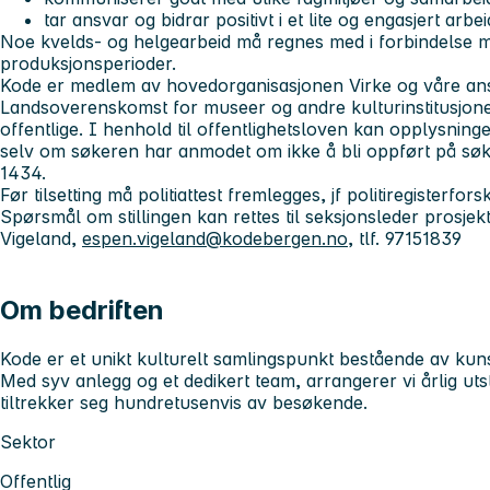
tar ansvar og bidrar positivt i et lite og engasjert arbe
Noe kvelds- og helgearbeid må regnes med i forbindelse 
produksjonsperioder.
Kode er medlem av hovedorganisasjonen Virke og våre ansa
Landsoverenskomst for museer og andre kulturinstitusjone
offentlige. I henhold til offentlighetsloven kan opplysninge
selv om søkeren har anmodet om ikke å bli oppført på søkerl
1434.
Før tilsetting må politiattest fremlegges, jf politiregisterfor
Spørsmål om stillingen kan rettes til seksjonsleder prosjek
Vigeland,
espen.vigeland@kodebergen.no
, tlf. 97151839
Om bedriften
Kode er et unikt kulturelt samlingspunkt bestående av ku
Med syv anlegg og et dedikert team, arrangerer vi årlig uts
tiltrekker seg hundretusenvis av besøkende.
Sektor
Offentlig